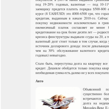
под 19-20% годовых, валютные — под 10-11
заемщику придется платить порядка $500-800
курсе (8 UAH/USD) это 4000-6500 грн, что гора
кредитам, выданным в начале 2010-го. Сейча
покупку недвижимости исключительно в грив
ежемесячный платеж составляет не менее 
кредитование на срок более десяти лет — редкость
кризиса финструктуры выдавали ссуды на 20, а то
валютный долг стоит только в том случае, когда
источник долларового дохода: после девальваци
чем на 30% обслуживание валютного кредит
годовых) невыгодно.
Стало быть, переуступка долга на квартиру все
кредит. Дешевле обойдется только покупка квар
необходимая сумма есть далеко не у всех покупате
Авто
Объявлений п
существенно бо
встречаются пр
долга на недеш
Mercedes-Benz E-