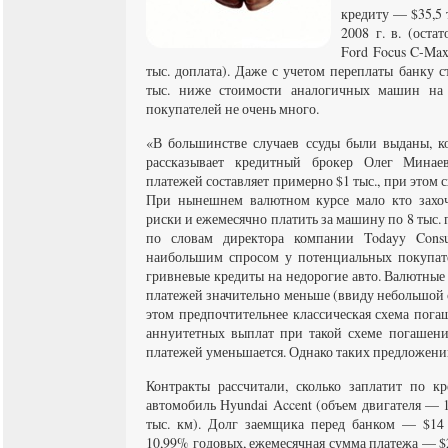
кредиту — $35,5 т
2008 г. в. (оста
Ford Focus C-Max 
тыс. доплата). Даже с учетом переплаты банку с
тыс. ниже стоимости аналогичных машин на 
покупателей не очень много.
«В большинстве случаев ссуды были выданы, к
рассказывает кредитный брокер Олег Мина
платежей составляет примерно $1 тыс., при этом 
При нынешнем валютном курсе мало кто захоч
риски и ежемесячно платить за машину по 8 тыс. г
по словам директора компании Todayy Consu
наибольшим спросом у потенциальных покупат
гривневые кредиты на недорогие авто. Валютные
платежей значительно меньше (ввиду небольшой 
этом предпочтительнее классическая схема пога
аннуитетных выплат при такой схеме погашен
платежей уменьшается. Однако таких предложени
Контракты рассчитали, сколько заплатит по к
автомобиль Нyundai Accent (объем двигателя — 1,
тыс. км). Долг заемщика перед банком — $14
10,99% годовых, ежемесячная сумма платежа — $2