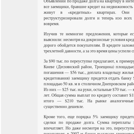
Объявлений по продаже долга на квартиру в инт
все заемщики, бравшие кредит на недвижимость н
живут в «кредитных» квартирах. Они 
реструктуризировали долги и теперь изо всех
вовремя.
Изучив те немногие предложения, которые ес
выяснили: несмотря на докризисные условия кред
дорого обойдется покупателям. В кредите залож
трехлетней давности, а за это время цены успели с
За $90 тыс. по переуступке предлагают, к пример
Киеве (Деснянский район, Троещина) площадью 
погашения — $56 тыс., доплата владельцу жилья —
кредитования) заемщику придется отдать банку 
площадью 50 кв. м в столичном Днепровском рай
Из них — $25 тыс. на руки, остальные $70 тыс. —
лет. Общая сумма выплат по кредиту составит $18
итого — $210 тыс. На рынке аналогичные
существенно дешевле.
Кроме того, еще порядка 5% заемщику придетс
сделки по продаже долга. Сумма переплаты 
впечатляет. Но даже несмотря на это, переусту
покупателя: в 2007-м банки выдавали гривнев