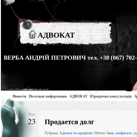
АДВОКАТ
ВЕРБА АНДРІЙ ПЕТРОВИЧ тел. +38 (067) 702-
Новости
Полезная информация
АДВОКАТ
Юридична консультація
З
Мар
23
Продается долг
Рубрика:
Адвокат по кредитам
| Метки:
банк
,
конфискат
,
су