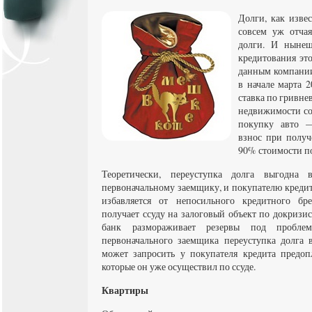
Долги, как извес
совсем уж отча
долги. И нынеш
кредитования это
данным компании
в начале марта 2
ставка по гривне
недвижимости сос
покупку авто —
взнос при полу
90% стоимости п
Теоретически, переуступка долга выгодна 
первоначальному заемщику, и покупателю кредит
избавляется от непосильного кредитного бре
получает ссуду на залоговый объект по докризи
банк размораживает резервы под проблем
первоначального заемщика переуступка долга 
может запросить у покупателя кредита предоп
которые он уже осуществил по ссуде.
Квартиры