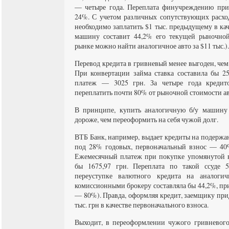
— четыре года. Переплата финучреждению при
24%. С учетом различных сопутствующих расхо
необходимо заплатить $1 тыс. предыдущему в кач
машину составит 44,2% его текущей рыночной
рынке можно найти аналогичное авто за $11 тыс.).
Перевод кредита в гривневый менее выгоден, че
При конвертации займа ставка составила бы 2
платеж — 3025 грн. За четыре года кредит
переплатить почти 80% от рыночной стоимости ав
В принципе, купить аналогичную б/у машину 
дороже, чем переоформить на себя чужой долг.
ВТБ Банк, например, выдает кредиты на подержан
под 28% годовых, первоначальный взнос — 40
Ежемесячный платеж при покупке упомянутой в
бы 1675,97 грн. Переплата по такой ссуде 
переуступке валютного кредита на аналоги
комиссионными брокеру составляла бы 44,2%, пр
— 80%). Правда, оформляя кредит, заемщику при
тыс. грн в качестве первоначального взноса.
Выходит, в переоформлении чужого гривневого