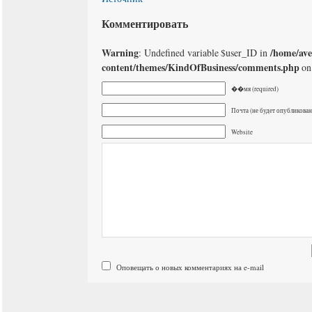
Комментировать
Warning
/home/av
: Undefined variable $user_ID in
content/themes/KindOfBusiness/comments.php
on
��мя (required)
Почта (не будет опубликована
Website
Оповещать о новых комментариях на e-mail