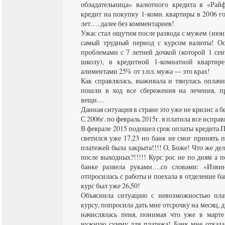
обладательница» валютного кредита в «Райф
кредит на покупку 1-комн. квартиры в 2006 го
лет…. далее без комментариев!
Ужас стал ощутим после развода с мужем (июн
самый трудный период с курсом валюты! Ос
проблемами с 7 летней дочкой (которой 1 се
школу), в кредитной 1-комнатной квартире
алиментами 25% от з.пл. мужа — это крах!
Как справлялась, выживала и тянулась оплачи
пошли в ход все сбережения на лечения, пр
вещи…
Данная ситуация в стране это уже не кризис а б
С 2006г. по февраль 2015г. я платила все исправ
В феврале 2015 подошел срок оплаты кредита.Пр
светился уже 17,23 но банк не смог принять п
платежей была закрыта!!!! О, Боже! Что же дел
после выходных?!!!!! Курс рос не по дням а 
банке развела руками….со словами: «Изви
отпросилась с работы и поехала в отделение ба
курс был уже 26,50!
Объяснила ситуацию с невозможностью пла
курсу, попросила дать мне отсрочку на месяц, д
начислялась пеня, понимая что уже в марте
нужную сумму для платежа! Банк мне отказал