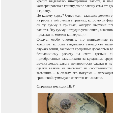
кредит выдавалась иностранная валюта, и име
конвертирована в гривну, то по закону сама эта с
в гривну.
По какому курсу? Ответ ясен: заемщик должен в
из расчета той суммы в гривнах, которую он фа
он ту сумму в гривнах, которую выручил пр
валюты. Эту сумму нетрудно установить, выясни
продажи на момент конвертации.
Следует особо отметить, что приведенные в
кредитов, которые выдавались заемщикам нал
случаях банки, заключив кредитные договоры в в
безналичному расчету на счета третьих л
приобретенных заемщиками за кредитные средст
других доказательств притворности сделки и не т
сделки валюта не выбывает из собственности 
заемщика – в оплату его покупки – переходи
гривневой суммы уже известен изначально.
Странная позиция НБУ