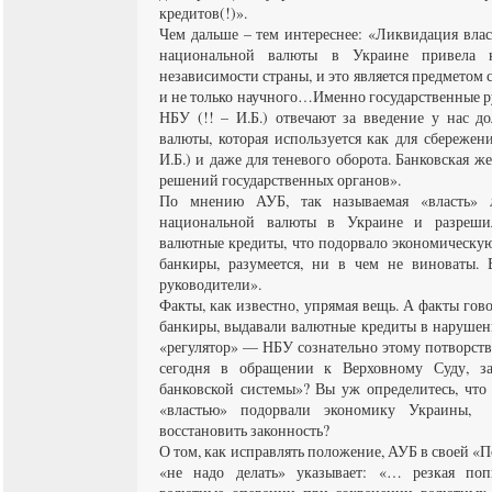
кредитов(!)».
Чем дальше – тем интереснее: «Ликвидация вла
национальной валюты в Украине привела 
независимости страны, и это является предметом 
и не только научного…Именно государственные ру
НБУ (!! – И.Б.) отвечают за введение у нас 
валюты, которая используется как для сбережени
И.Б.) и даже для теневого оборота. Банковская ж
решений государственных органов».
По мнению АУБ, так называемая «власть» 
национальной валюты в Украине и разрешил
валютные кредиты, что подорвало экономическу
банкиры, разумеется, ни в чем не виноваты. 
руководители».
Факты, как известно, упрямая вещь. А факты гово
банкиры, выдавали валютные кредиты в нарушени
«регулятор» — НБУ сознательно этому потворств
сегодня в обращении к Верховному Суду, за
банковской системы»? Вы уж определитесь, что 
«властью» подорвали экономику Украины,
восстановить законность?
О том, как исправлять положение, АУБ в своей «П
«не надо делать» указывает: «… резкая поп