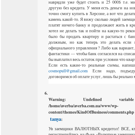
наврядли уже будет стоить и 25 000$ т.е. м
другую без кредита. У меня есть деньги на н
точно смогу купить в Херсоне, а вот что делать
камень какой-то. Я вижу сколько людей заемщи
платят ничего банку и продолжают жить в кр
хотел не делать так и пойти на какую-то рек
было бы продать квартиру и растаться с ба
должным, но как теперь это делать если 
официального управления ? Либо как вариант, 
фантастики — чтобы банк согласился на списан
бы выплатил весь остаток при условии что кварт
Если есть какие-то реальные схемы, напиши
cosmopull@gmail.com
Если надо, подъеду
договоримся об оплате услуг, лишь бы реально 
Warning
: Undefined varia
/home/averba/averba.com.ua/www/wp-
content/themes/KindOfBusiness/comments.php
tanya
:
Ув заемщики ВАЛЮТНЫХ кредитол! ВСЕ, кто
регистрируйтесь на Ф-ке «Валютные заемщи