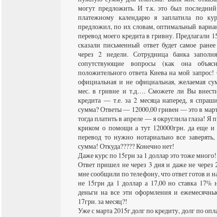
могут предложить. И т.к. это был последний
платежному календарю я заплатила по кур
предложил, по их словам, оптимальный вариа
перевод моего кредита в гривну. Предлагали 1
сказали письменный ответ будет самое ранее
через 2 недели. Сотрудница банка заполня
сопутствующие вопросы (как она объясн
положительного ответа Киева на мой запрос!
официальная и не официальная, желаемая су
мес. в гривне и т.д…. Сможете ли Вы внес
кредита — т.е. за 2 месяца наперед, я спраш
сумма? Ответы — 12000,00 гривен — это в марте
тогда платить в апреле — я округлила глаза! Я 
криком о помощи а тут 120000грн. да еще и 
перевод то нужно нотариально все заверять,
сумма! Откуда????? Конечно нет!
Даже курс по 15грн за 1 доллар это тоже много!
Ответ пришел не через 3 дня и даже не через 2
мне сообщили по телефону, что ответ готов и 
не 15грн да 1 доллар а 17,00 но ставка 17% 
деньги на все эти оформления и ежемесячны
17грн. за месяц?!
Уже с марта 2015г.долг по кредиту, долг по оп