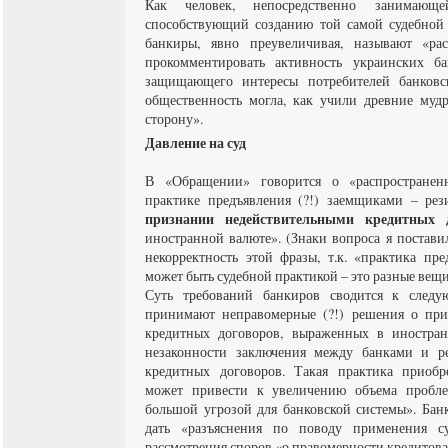
Как человек, непосредственно занимаю
способствующий созданию той самой судебной 
банкиры, явно преувеличивая, называют «рас
прокомментировать активность украинских ба
защищающего интересы потребителей банковс
общественность могла, как учили древние муд
сторону».
Давление на суд
В «Обращении» говорится о «распространен
практике предъявления (?!) заемщиками – ре
признании недействительными кредитных 
иностранной валюте». (Знаки вопроса я постави
некорректность этой фразы, т.к. «практика пр
может быть судебной практикой – это разные вещи
Суть требований банкиров сводится к след
принимают неправомерные (?!) решения о при
кредитных договоров, выраженных в иностран
незаконности заключения между банками и р
кредитных договоров. Такая практика приобре
может привести к увеличению объема пробле
большой угрозой для банковской системы». Бан
дать «разъяснения по поводу применения су
рассмотрения споров «о правомерности кредитов