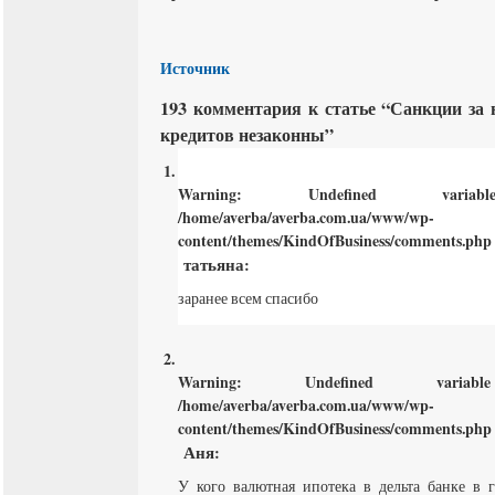
Источник
193 комментария к статье “Санкции за
кредитов незаконны”
Warning
: Undefined varia
/home/averba/averba.com.ua/www/wp-
content/themes/KindOfBusiness/comments.php
татьяна
:
заранее всем спасибо
Warning
: Undefined varia
/home/averba/averba.com.ua/www/wp-
content/themes/KindOfBusiness/comments.php
Аня
:
У кого валютная ипотека в дельта банке в г