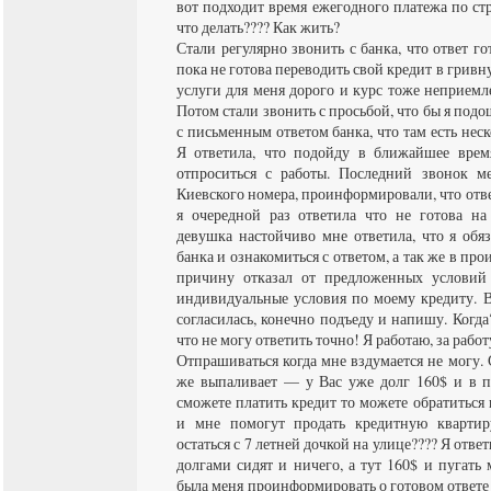
вот подходит время ежегодного платежа по с
что делать???? Как жить?
Стали регулярно звонить с банка, что ответ гот
пока не готова переводить свой кредит в гривну
услуги для меня дорого и курс тоже неприемл
Потом стали звонить с просьбой, что бы я подо
с письменным ответом банка, что там есть неск
Я ответила, что подойду в ближайшее врем
отпроситься с работы. Последний звонок м
Киевского номера, проинформировали, что отве
я очередной раз ответила что не готова на
девушка настойчиво мне ответила, что я обя
банка и ознакомиться с ответом, а так же в пр
причину отказал от предложенных условий 
индивидуальные условия по моему кредиту. В
согласилась, конечно подъеду и напишу. Когда?
что не могу ответить точно! Я работаю, за раб
Отпрашиваться когда мне вздумается не могу.
же выпаливает — у Вас уже долг 160$ и в п
сможете платить кредит то можете обратиться
и мне помогут продать кредитную кварти
остаться с 7 летней дочкой на улице???? Я отв
долгами сидят и ничего, а тут 160$ и пугать
была меня проинформировать о готовом ответе 