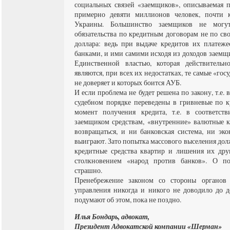
социальных связей «заемщиков», описываемая п
примерно девяти миллионов человек, почти к
Украины. Большинство заемщиков не могу
обязательства по кредитным договорам не по свое
доллара: ведь при выдаче кредитов их платеже
банками, и ими самими исходя из доходов заемщик
Единственной властью, которая действительн
являются, при всех их недостатках, те самые «го
не доверяет и которых боится АУБ.
И если проблема не будет решена по закону, т.е.
судебном порядке переведены в гривневые по 
момент получения кредита, т.е. в соответст
заемщиком средствам, «внутренние» валютные к
возвращаться, и ни банковская система, ни эк
выиграют. Зато попытка массового выселения до
кредитные средства квартир и лишения их дру
столкновением «народ против банков». О по
страшно.
Пренебрежение законом со стороны органов 
управления никогда и никого не доводило до д
подумают об этом, пока не поздно.
Илья Бондарь, адвокат,
Президент Адвокатской компании «Шерман»