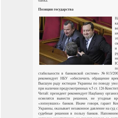
банка.
Позиция государства
Н
к
в
и
э
с
и
р
н
Ю
п
стабильности в банковской системе» №813/2009
рекомендует НБУ «обеспечить обращение вре
Высшую раду юстиции Украины по поводу увол
при наличии предусмотренных ч.5 ст. 126 Конст
Читай: президент рекомендует Нацбанку организ
осмелятся вынести решения, не угодные вр
«лопнувших» банков. Иначе говоря, гарант Ко
Украины, оказывает незаконное давление на суд 
судебные решения в пользу банков. Напомним