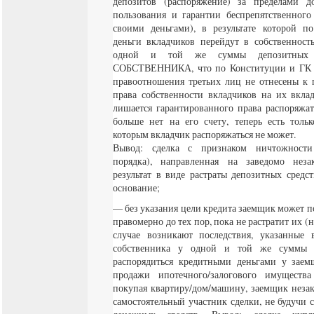
депозитов (распоряжение) за пределами до
пользования и гарантии беспрепятственного
своими деньгами), в результате которой п
деньги вкладчиков перейдут в собственност
одной и той же суммы депозитных 
СОБСТВЕННИКА, что по Конституции и ГК н
правоотношения третьих лиц не отнесены к 
права собственности вкладчиков на их вкла
лишается гарантированного права распоряжат
больше нет на его счету, теперь есть тольк
которым вкладчик распоряжаться не может.
Вывод: сделка с признаком ничтожности
порядка), направленная на заведомо не
результат в виде растраты депозитных средс
основание;
— без указания цели кредита заемщик может п
правомерно до тех пор, пока не растратит их (н
случае возникают последствия, указанны
собственника у одной и той же суммы д
распорядиться кредитными деньгами у зае
продажи ипотечного/залогового имущества
покупая квартиру/дом/машину, заемщик незак
самостоятельный участник сделки, не будучи