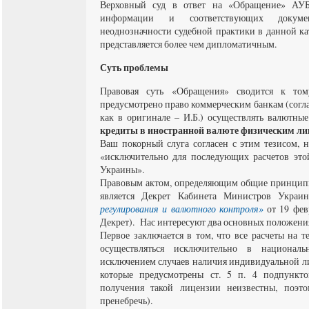
Верховный суд в ответ на «Обращение» АУБ
информации и соответствующих докумен
неоднозначности судебной практики в данной ка
представляется более чем дипломатичным.
Суть проблемы
Правовая суть «Обращения» сводится к тому
предусмотрено право коммерческим банкам (согл
как в оригинале – И.Б.) осуществлять валютные
кредиты в иностранной валюте физическим л
Ваш покорный слуга согласен с этим тезисом, 
«исключительно для последующих расчетов это
Украины».
Правовым актом, определяющим общие принципы
является Декрет Кабинета Министров Укра
регулирования и валютного контроля»
от 19 фев
Декрет). Нас интересуют два основных положения
Первое заключается в том, что все расчеты на
осуществляться исключительно в национал
исключением случаев наличия индивидуальной л
которые предусмотрены ст. 5 п. 4 подпункто
получения такой лицензии неизвестны, поэт
пренебречь).