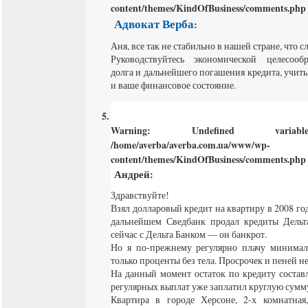
content/themes/KindOfBusiness/comments.php
Адвокат Верба
:
Аня, все так не стабильно в нашей стране, что с
Руководствуйтесь экономической целесооб
долга и дальнейшего погашения кредита, учит
и ваше финансовое состояние.
Warning
: Undefined varia
/home/averba/averba.com.ua/www/wp-
content/themes/KindOfBusiness/comments.php
Андрей
:
Здравствуйте!
Взял долларовый кредит на квартиру в 2008 го
дальнейшем Сведбанк продал кредиты Дельта
сейчас с Дельта Банком — он банкрот.
Но я по-прежнему регулярно плачу минимал
только проценты без тела. Просрочек и пеней не
На данный момент остаток по кредиту составл
регулярных выплат уже заплатил круглую сумм
Квартира в городе Херсоне, 2-х комнатная,