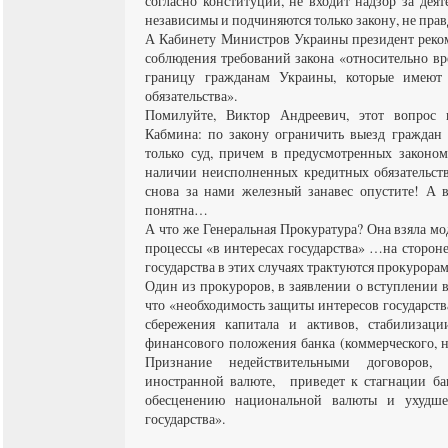
согласно конституции, не входит надзор за деят
независимы и подчиняются только закону, не прав
А Кабинету Министров Украины президент реком
соблюдения требований закона «относительно вр
границу гражданам Украины, которые имеют
обязательства».
Помилуйте, Виктор Андреевич, этот вопрос
Кабмина: по закону ограничить выезд граждан
только суд, причем в предусмотренных законом
наличии неисполненных кредитных обязательств
снова за нами железный занавес опустите! А 
понятна…
А что же Генеральная Прокуратура? Она взяла мо
процессы «в интересах государства» …на сторон
государства в этих случаях трактуются прокурора
Один из прокуроров, в заявлении о вступлении в 
что «необходимость защиты интересов государств
сбережения капитала и активов, стабилизаци
финансового положения банка (коммерческого, не
Признание недействительными договоров,
иностранной валюте, приведет к стагнации ба
обесценению национальной валюты и ухудше
государства».