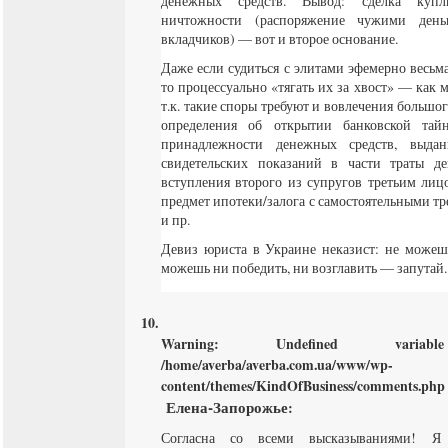
денежных средств. Вывод: сделка купл
ничтожности (распоряжение чужими день
вкладчиков) — вот и второе основание.
Даже если судиться с элитами эфемерно весьма
то процессуально «тягать их за хвост» — как
т.к. такие споры требуют и вовлечения большог
определения об открытии банковской тай
принадлежности денежных средств, выдан
свидетельских показаний в части траты д
вступления второго из супругов третьим лиц
предмет ипотеки/залога с самостоятельными т
и пр.
Девиз юриста в Украине неказист: не можеш
можешь ни победить, ни возглавить — запутай.
Warning
: Undefined varia
/home/averba/averba.com.ua/www/wp-
content/themes/KindOfBusiness/comments.php
Елена-Запорожье
:
Согласна со всеми высказываниями! Я 