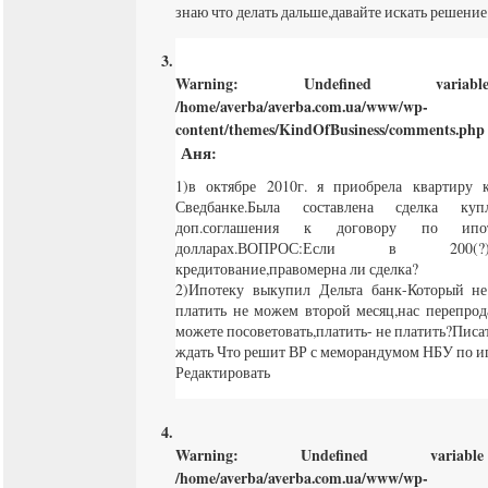
знаю что делать дальше,давайте искать решени
Warning
: Undefined varia
/home/averba/averba.com.ua/www/wp-
content/themes/KindOfBusiness/comments.php
Аня
:
1)в октябре 2010г. я приобрела квартиру 
Сведбанке.Была составлена сделка купл
доп.соглашения к договору по ипот
долларах.ВОПРОС:Если в 200(?)
кредитование,правомерна ли сделка?
2)Ипотеку выкупил Дельта банк-Который не 
платить не можем второй месяц,нас перепрод
можете посоветовать,платить- не платить?Писа
ждать Что решит ВР с меморандумом НБУ по и
Редактировать
Warning
: Undefined varia
/home/averba/averba.com.ua/www/wp-