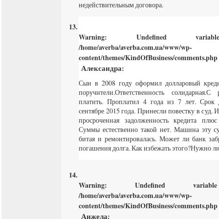
недействительным договора.
Warning
: Undefined varia
/home/averba/averba.com.ua/www/wp-
content/themes/KindOfBusiness/comments.php
Александра
:
Сын в 2008 году оформил долларовый кред
поручители.Ответственность солидарная.С
платить. Проплатил 4 года из 7 лет. Срок 
сентябре 2015 года. Принесли повестку в суд. 
просроченная задолженность кредита плюс
Суммы естественно такой нет. Машина эту су
битая и ремонтировалась. Может ли банк заб
погашения долга. Как избежать этого?Нужно ли 
Warning
: Undefined varia
/home/averba/averba.com.ua/www/wp-
content/themes/KindOfBusiness/comments.php
Анжела
: