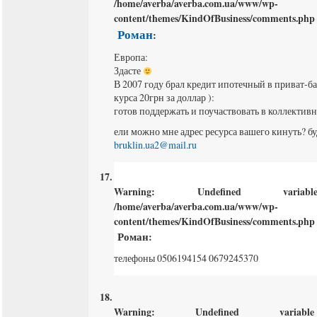
/home/averba/averba.com.ua/www/wp-
content/themes/KindOfBusiness/comments.php
Роман
:
Европа:
Здасте
В 2007 году брал кредит ипотечный в приват-б
курса 20грн за доллар ):
готов поддержать и поучаствовать в коллектив
ели можно мне адрес ресурса вашего кинуть? бу
bruklin.ua2@mail.ru
Warning
: Undefined varia
/home/averba/averba.com.ua/www/wp-
content/themes/KindOfBusiness/comments.php
Роман
:
телефоны 0506194154 0679245370
Warning
: Undefined varia