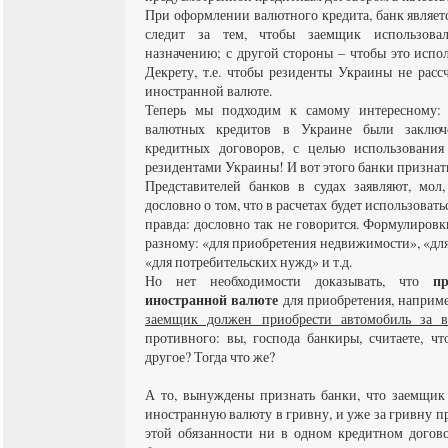
При оформлении валютного кредита, банк являет
следит за тем, чтобы заемщик использов
назначению; с другой стороны – чтобы это испо
Декрету, т.е. чтобы резиденты Украины не расс
иностранной валюте.
Теперь мы подходим к самому интересному:
валютных кредитов в Украине были заключе
кредитных договоров, с целью использования
резидентами Украины! И вот этого банки признать
Представителей банков в судах заявляют, мол,
дословно о том, что в расчетах будет использовать
правда: дословно так не говорится. Формулировк
разному: «для приобретения недвижимости», «дл
«для потребительских нужд» и т.д.
п
Но нет необходимости доказывать, что
иностранной валюте
для приобретения, например
заемщик должен приобрести автомобиль за в
противного: вы, господа банкиры, считаете, чт
другое? Тогда что же?
А то, вынуждены признать банки, что заемщик 
иностранную валюту в гривну, и уже за гривну п
этой обязанности ни в одном кредитном догово