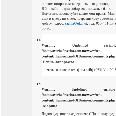
на этом попросила завершить наш разговор.
В ближайшие дни собираюсь поехать в банк.
Помогите, посоветуйте какие мои права? Мне
уши и я уеду ни с чем, потратив кучу времени и
мой эл. адрес:
saelka@ukr.net
, тел. 050-454-55
30-80.
Warning
: Undefined varia
/home/averba/averba.com.ua/www/wp-
content/themes/KindOfBusiness/comments.php
Елена-Запорожье
:
опечатка в номере телефона лайф (063) 314-90-
Warning
: Undefined varia
/home/averba/averba.com.ua/www/wp-
content/themes/KindOfBusiness/comments.php
Марина
:
Лидия,куда писать,адрес почты?По поводу суд