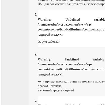
ВАС для совместной защиты от Банковского пр
Warning
: Undefined varia
/home/averba/averba.com.ua/www/wp-
content/themes/KindOfBusiness/comments.php
андрей кожух
:
форум работает
Warning
: Undefined varia
/home/averba/averba.com.ua/www/wp-
content/themes/KindOfBusiness/comments.php
андрей кожух
:
хочу приєднатися до групи на подання позов
правам Человека.
валютний кредит в прваті