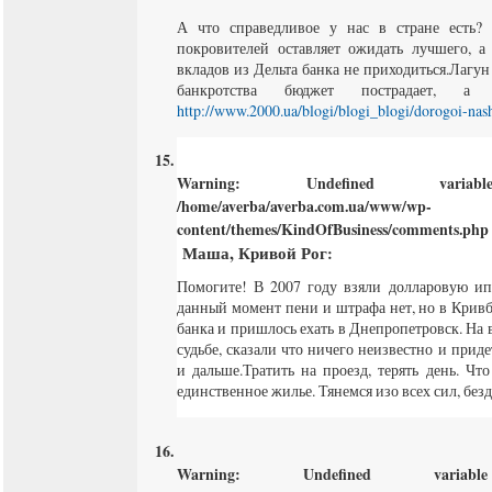
А что справедливое у нас в стране есть? 
покровителей оставляет ожидать лучшего, а 
вкладов из Дельта банка не приходиться.Лагун 
банкротства бюджет пострадает, а
http://www.2000.ua/blogi/blogi_blogi/dorogoi-nas
Warning
: Undefined varia
/home/averba/averba.com.ua/www/wp-
content/themes/KindOfBusiness/comments.php
Маша, Кривой Рог
:
Помогите! В 2007 году взяли долларовую ип
данный момент пени и штрафа нет, но в Кривб
банка и пришлось ехать в Днепропетровск. На
судьбе, сказали что ничего неизвестно и прид
и дальше.Тратить на проезд, терять день. Ч
единственное жилье. Тянемся изо всех сил, бе
Warning
: Undefined varia