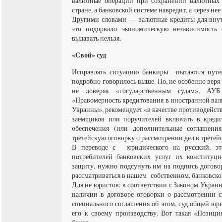
валютные операции при сохранении валютных 
стране, а банковской системе навредит, а через нее 
Другими словами — валютные кредиты для внут
это подорвало экономическую независимость 
выдавать нельзя.
«Свой» суд
Исправлять ситуацию банкиры пытаются путе
подробно говорилось выше. Но, не особенно веря 
не доверяя «государственным судам», АУ
«Правомерность кредитования в иностранной вал
Украины», рекомендует «в качестве противодей
заемщиков или поручителей включать в креди
обеспечения (или дополнительные соглашен
третейскую оговорку о рассмотрении дел в третей
В переводе с юридического на русский, эт
потребителей банковских услуг их конституц
защиту, нужно подсунуть им на подпись договор
рассматриваться в нашем собственном, банковско
Для не юристов: в соответствии с Законом Украин
наличии в договоре оговорки о рассмотрении с
специального соглашения об этом, суд общей юр
его к своему производству. Вот такая «Позиц