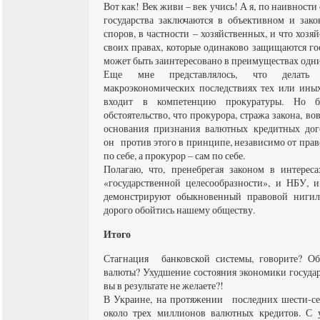
Вот как! Век живи – век учись! А я, по наивности 
государства заключаются в объективном и зак
споров, в частности – хозяйственных, и что хоз
своих правах, которые одинаково защищаются го
может быть заинтересовано в преимуществах одни
Еще мне представлялось, что делать
макроэкономических последствиях тех или ины
входит в компетенцию прокуратуры. Но б
обстоятельство, что прокурора, стража закона, в
основания признания валютных кредитных дог
он против этого в принципе, независимо от прав
по себе, а прокурор – сам по себе.
Полагаю, что, пренебрегая законом в интерес
«государственной целесообразности», и НБУ, и
демонстрируют обыкновенный правовой нигил
дорого обойтись нашему обществу.
Итого
Стагнация банковской системы, говорите? Об
валюты? Ухудшение состояния экономики госуда
вы в результате не желаете?!
В Украине, на протяжении последних шести-се
около трех миллионов валютных кредитов. С 