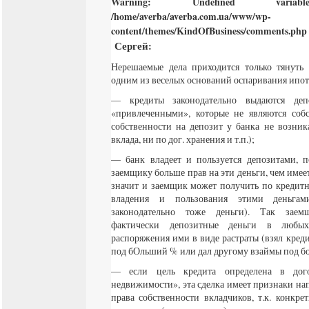
Warning
: Undefined varia
/home/averba/averba.com.ua/www/wp-
content/themes/KindOfBusiness/comments.php
Сергей
:
Нерешаемые дела приходится только тянуть 
одним из веселых оснований оспаривания ипот
— кредиты законодательно выдаются де
«привлеченными», которые не являются собс
собственности на депозит у банка не возник
вклада, ни по дог. хранения и т.п.);
— банк владеет и пользуется депозитами, п
заемщику больше прав на эти деньги, чем имее
значит и заемщик может получить по кредитн
владения и пользования этими деньгам
законодательно тоже деньги). Так заем
фактически депозитные деньги в любых
распоряжения ими в виде растраты (взял кред
под бОльший % или дал другому взаймы под бо
— если цель кредита определена в дого
недвижимости», эта сделка имеет признаки н
права собственности вкладчиков, т.к. конкре