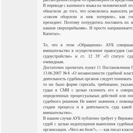
В переводе с казенного языка на человеческий эт
обнаглели до того, что осмелились выносить р
«совсем оборзели и нюх потеряли», как г
президент. Поэтому потрудитесь поставить их 
нашим сверхприбылям». И просто напрашивается
Капитал».
То, что в этом «Обращении» АУБ совершает
вмешательство в осуществление правосудия (за
судоустройстве» и ст. 12 ЗУ «О статусе суд
очевидным.
Достаточно прочитать пункт 11 Постановления 
13.06.2007 №8 «О независимости судебной влас
деятельность судебных органов следует понимать 
то ни было форме (просьба, требование, указан
судьи в СМИ с целью склонить его к совер
определенных процессуальных действий или по
судебного решения. Не имеет значения, с помощ
стадии процесса и в деятельность суда какой
вмешательство».
В нашем случае АУБ публично требует у Верховно
судей с целью недопущения вынесения судебных
организации. «Чего же боле?», — как писал класси