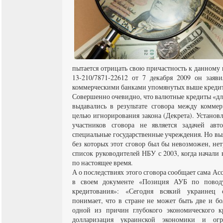
пытается отрицать свою причастность к данному
13-210/7871-22612 от 7 декабря 2009 он заяв
коммерческими банками упомянутых выше кредит
Совершенно очевидно, что валютные кредиты «дл
выдавались в результате сговора между комм
целью игнорирования закона (Декрета). Установ
участников сговора не является задачей авт
специальные государственные учреждения. Но вы
без которых этот сговор был бы невозможен, нет
список руководителей НБУ с 2003, когда начали
по настоящее время.
А о последствиях этого сговора сообщает сама А
в своем документе «Позиция АУБ по поводу
кредитования»: «Сегодня всякий украинец 
понимает, что в стране не может быть две и б
одной из причин глубокого экономического к
долларизация украинской экономики и ог