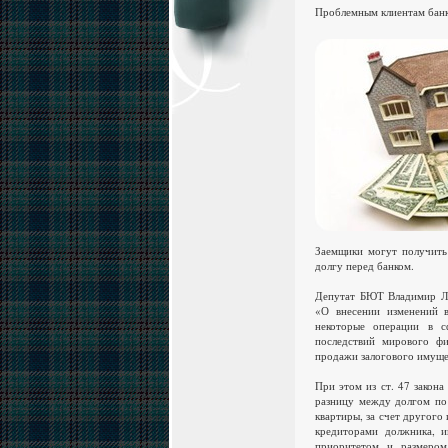
Проблемным клиентам банк
Заемщики могут получить
долгу перед банком.
Депутат БЮТ Владимир Ле
«О внесении изменений в
некоторые операции в 
последствий мирового фи
продажи залогового имуще
При этом из ст. 47 закон
разницу между долгом по
квартиры, за счет другого
кредиторами должника, и
приоритетом и размером