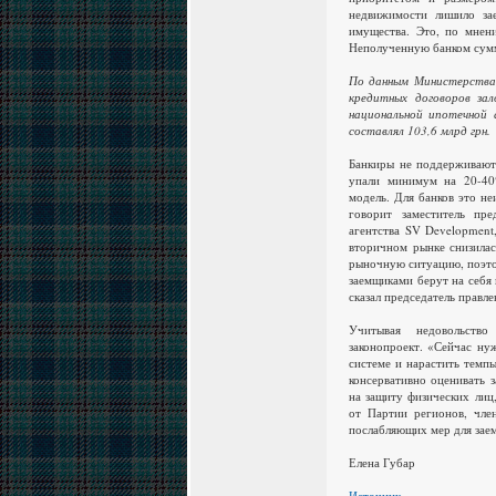
недвижимости лишило за
имущества. Это, по мнен
Неполученную банком сумм
По данным Министерства 
кредитных договоров зал
национальной ипотечной 
составлял 103,6 млрд грн.
Банкиры не поддерживают 
упали минимум на 20-40%
модель. Для банков это не
говорит заместитель пр
агентства SV Development
вторичном рынке снизилас
рыночную ситуацию, поэтом
заемщиками берут на себя
сказал председатель прав
Учитывая недовольство
законопроект. «Сейчас ну
системе и нарастить темпы
консервативно оценивать 
на защиту физических лиц
от Партии регионов, чле
послабляющих мер для заем
Елена Губар
Источник