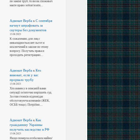
по заміні труб, то ви як споживач
маєте право зобов'язати…
Адвокат Верба
к
С сентября
начнут штрафовать за
скутеры без документов
13.08.2023
К сожалению, для лиц с
инвалидностью нет льгот и
исключений в законе по этому
вопросу. Получать права и
проходить регистрацию…
Адвокат Верба
к
Кто
виноват, если у вас
прорвало трубу
13.08.2023
Хто винен у в описаній вами
ситуації остаточно вирішить суд.
За стан стояків відповідає
обслуговуюча компанія (ЖЕК,
ОСББ тощо). Потрібно…
Адвокат Верба
к
Как
гражданину Украины
получить наследство в РФ
13.08.2023
Якщо померла особа мала майно/