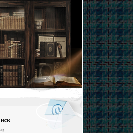
иск
ing