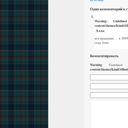
Один комментарий к с
Warning
: Undefin
content/themes/KindOfB
Алла
:
ага придурки…. в 2009
году тоже
Комментировать
Warning
: Undefined
content/themes/KindOfBusi