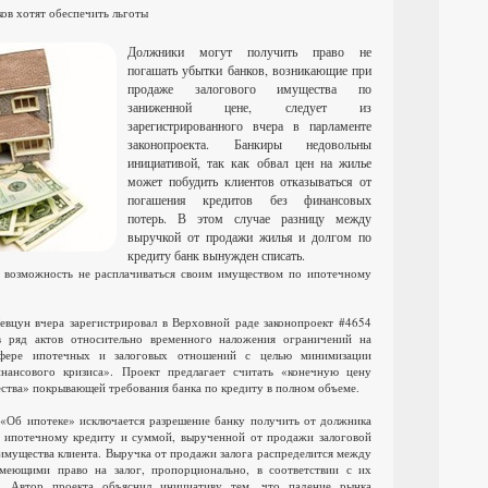
ов хотят обеспечить льготы
Должники могут получить право не
погашать убытки банков, возникающие при
продаже залогового имущества по
заниженной цене, следует из
зарегистрированного вчера в парламенте
законопроекта. Банкиры недовольны
инициативой, так как обвал цен на жилье
может побудить клиентов отказываться от
погашения кредитов без финансовых
потерь. В этом случае разницу между
выручкой от продажи жилья и долгом по
кредиту банк вынужден списать.
 возможность не расплачиваться своим имуществом по ипотечному
вцун вчера зарегистрировал в Верховной раде законопроект #4654
 ряд актов относительно временного наложения ограничений на
сфере ипотечных и залоговых отношений с целью минимизации
нансового кризиса». Проект предлагает считать «конечную цену
ства» покрывающей требования банка по кредиту в полном объеме.
а «Об ипотеке» исключается разрешение банку получить от должника
 ипотечному кредиту и суммой, вырученной от продажи залоговой
 имущества клиента. Выручка от продажи залога распределится между
меющими право на залог, пропорционально, в соответствии с их
. Автор проекта объяснил инициативу тем, что падение рынка