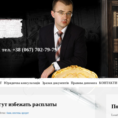
. +38 (067) 702-79-79
Т
Юридична консультація
Зразки документів
Правова допомога
КОНТАКТИ
ут избежать расплаты
По
Метки:
банк
,
ипотека
,
кредит
Load