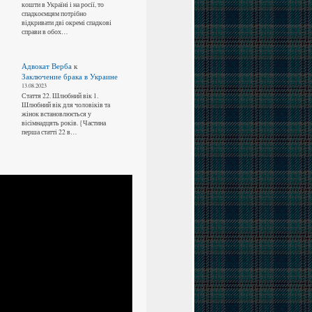
кошти в Україні і на росії, то
спадкоємцям потрібно
відкривати дві окремі спадкові
справи в обох…
Адвокат Верба
к
Заключение брака в Украине
13.08.2023
Стаття 22. Шлюбний вік 1.
Шлюбний вік для чоловіків та
жінок встановлюється у
вісімнадцять років. {Частина
перша статті 22 в…