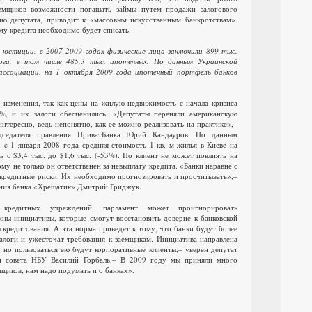
емщиков возможности погашать займы путем продажи залогового
ию депутата, приводит к «массовым искусственным банкротствам».
у кредита необходимо будет списать.
юстиции, в 2007-2009 годах физические лица заключили 899 тыс.
ога, в том числе 485,3 тыс. ипотечных. По данным Украинской
ассоциации, на 1 октября 2009 года ипотечный портфель банков
изменения, так как цены на жилую недвижимость с начала кризиса
, и их залоги обесценились. «Депутаты переняли американскую
интересно, ведь непонятно, как ее можно реализовать на практике»,–
едседателя правления ПриватБанка Юрий Кандауров. По данным
, c 1 января 2008 года средняя стоимость 1 кв. м жилья в Киеве на
ь с $3,4 тыс. до $1,6 тыс. (-53%). Но клиент не может повлиять на
у не только он ответственен за невыплату кредита. «Банки наравне с
 кредитные риски. Их необходимо прогнозировать и просчитывать»,–
ления банка «Хрещатик» Дмитрий Гриджук.
 кредитных учреждений, парламент может проигнорировать
жны инициативы, которые смогут восстановить доверие к банковской
 кредитования. А эта норма приведет к тому, что банки будут более
залоги и ужесточат требования к заемщикам. Инициатива направлена
, но пользоваться ею будут корпоративные клиенты,– уверен депутат
н совета НБУ Василий Горбаль.– В 2009 году мы приняли много
щиков, нам надо подумать и о банках».