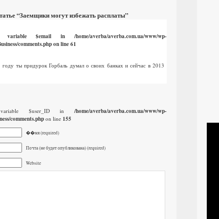
татье “Заемщики могут избежать расплаты”
ed variable $email in
/home/averba/averba.com.ua/www/wp-
usiness/comments.php
on line
61
 году ты придурок Горбаль думал о своих банках и сейчас в 2013
 variable $user_ID in
/home/averba/averba.com.ua/www/wp-
ness/comments.php
on line
155
��мя (required)
Почта (не будет опубликована) (required)
Website