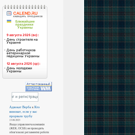
Адвокат Верба
к
Кто
виноват, если у вас
прорвало трубу
13.08.2023
Якщо управляюча компанія
(ЖЕК, ОСББ) не проводять
обов'язкові регламентні роботи