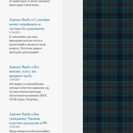
по заміні труб, то ви як споживач
маєте право зобов'язати…
Адвокат Верба
к
С сентября
начнут штрафовать за
скутеры без документов
13.08.2023
К сожалению, для лиц с
инвалидностью нет льгот и
исключений в законе по этому
вопросу. Получать права и
проходить регистрацию…
Адвокат Верба
к
Кто
виноват, если у вас
прорвало трубу
13.08.2023
Хто винен у в описаній вами
ситуації остаточно вирішить суд.
За стан стояків відповідає
обслуговуюча компанія (ЖЕК,
ОСББ тощо). Потрібно…
Адвокат Верба
к
Как
гражданину Украины
получить наследство в РФ
13.08.2023
Якщо померла особа мала майно/