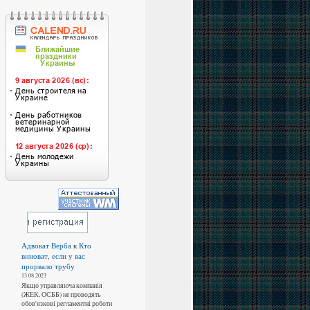
Адвокат Верба
к
Кто
виноват, если у вас
прорвало трубу
13.08.2023
Якщо управляюча компанія
(ЖЕК, ОСББ) не проводять
обов'язкові регламентні роботи