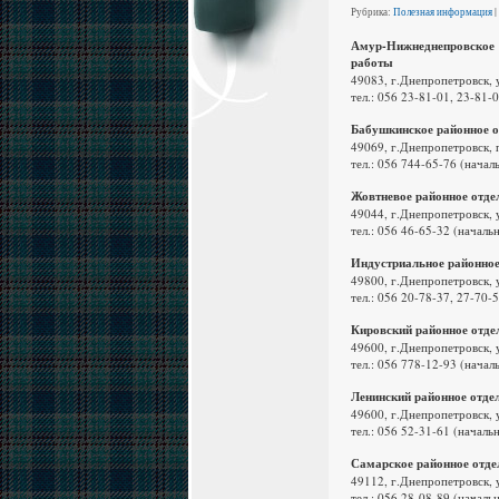
Рубрика:
Полезная информация
|
Амур-Нижнеднепровское р
работы
49083, г.Днепропетровск, 
тел.: 056 23-81-01, 23-81-
Бабушкинское районное о
49069, г.Днепропетровск, 
тел.: 056 744-65-76 (начал
Жовтневое районное отде
49044, г.Днепропетровск, 
тел.: 056 46-65-32 (началь
Индустриальное районное
49800, г.Днепропетровск, 
тел.: 056 20-78-37, 27-70-
Кировский районное отде
49600, г.Днепропетровск, 
тел.: 056 778-12-93 (начал
Ленинский районное отде
49600, г.Днепропетровск, 
тел.: 056 52-31-61 (началь
Самарское районное отде
49112, г.Днепропетровск, у
тел.: 056 28-08-89 (началь