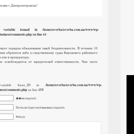
телям г.Днепропетровска!
d variable $email in
/home/averba/averba.com.ua/www/wp-
usiness/comments.php
on line
61
твует порядок обжалования такой бездеятельности. В течении 10
имо обратится либо к следственному судье Кировского районного
а или в прокуратуру.
не освобождается от юридической ответственности. Чем часто
 variable $user_ID in
/home/averba/averba.com.ua/www/wp-
ness/comments.php
on line
155
��мя (required)
Почта (не будет опубликована) (required)
Website