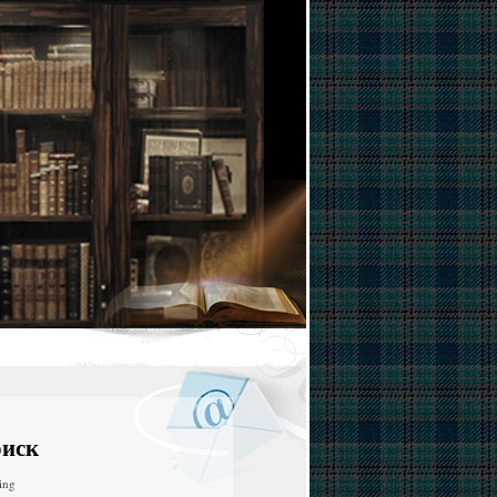
иск
ing