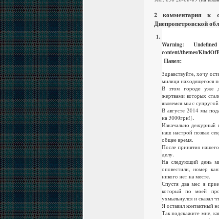
2 комментария к 
Днепропетровской обл
Warning
: Undefin
content/themes/KindOfB
Павел
:
Здравствуйте, хочу ост
милици находящегося по
В зтом городе уже д
жертвами которых стал
являемся мы с супругой
В августе 2014 мы под
на 3000грн!).
Изначально дежурный п
наш настрой позвал сек
общее время.
После принятия нашего
делу.
На следующий день мы
оповестили, номер ка
никого нет на месте.
Спустя два мес я прие
который по моей прос
ухмыльнулся и сказал ч
Я оставил контактный н
Так подскажите мне, ка