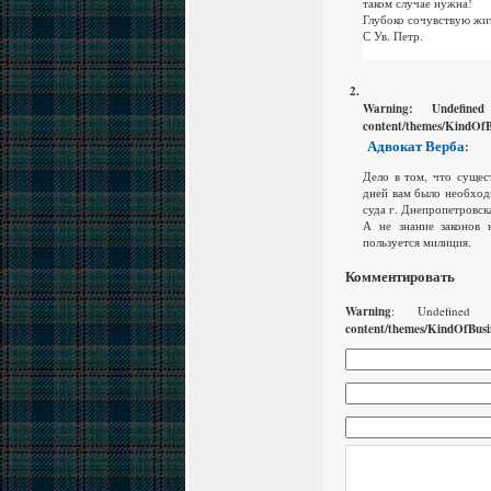
таком случае нужна!
Глубоко сочувствую жи
С Ув. Петр.
Warning
: Undefine
content/themes/KindOfB
Адвокат Верба
:
Дело в том, что сущес
дней вам было необход
суда г. Днепропетровск
А не знание законов 
пользуется милиция.
Комментировать
Warning
: Undefined
content/themes/KindOfBusi