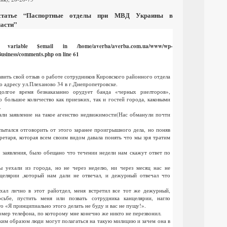
статье “Паспортные отделы при МВД Украины в
асти”
ed variable $email in
/home/averba/averba.com.ua/www/wp-
usiness/comments.php
on line
61
авить свой отзыв о работе сотрудников Кировского районного отдела
 адресу ул.Плеханово 34 в г.Днепропетровске.
олгое время безнаказанно орудует банда «черных риелторов»,
о большое количество как приезжих, так и гостей города, каковыми
.
али заявление на такое агенство недвижимости(Нас обманули почти
ытался отговорить от этого заранее проигрышного дела, но поняв
ретаря, которая всем своим видом давала понять что мы зря тратим
 заявления, было обещано что течении недели нам скажут ответ по
 уехали из города, но не через неделю, ни через месяц нас не
нцелярии ,который нам дали не отвечал, и дежурный отвечал что
хал лично в этот райотдел, меня встретил все тот же дежурный,
ьбе, пустить меня или позвать сотрудника канцелярии, нагло
то «Я принципиально этого делать не буду и вас не пущу!».
омер телефона, по которому мне конечно же никто не перезвонил.
ким образом люди могут полагаться на такую милицию и зачем она в