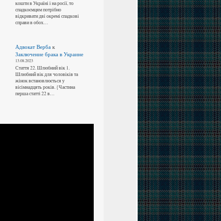
кошти в Україні і на росії, то
спадкоємцям потрібно
відкривати дві окремі спадкові
справи в обох…
Адвокат Верба
к
Заключение брака в Украине
13.08.2023
Стаття 22. Шлюбний вік 1.
Шлюбний вік для чоловіків та
жінок встановлюється у
вісімнадцять років. {Частина
перша статті 22 в…