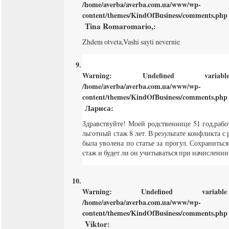
/home/averba/averba.com.ua/www/wp-
content/themes/KindOfBusiness/comments.php
Tina Romaromario,
:
Zhdem otveta,Vashi sayti nevernie
Warning
: Undefined varia
/home/averba/averba.com.ua/www/wp-
content/themes/KindOfBusiness/comments.php
Лариса
:
Здравствуйте! Моей родственнице 51 год,работ
льготный стаж 8 лет. В результате конфликта 
была уволена по статье за прогул. Сохранитьс
стаж и будет ли он учитываться при начислени
Warning
: Undefined varia
/home/averba/averba.com.ua/www/wp-
content/themes/KindOfBusiness/comments.php
Viktor
: