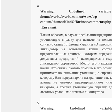
Warning
: Undefined varia
/home/averba/averba.com.ua/www/wp-
content/themes/KindOfBusiness/comments.php
Евгений
:
Таким образом, в случае пребывания предприя
уточняющую справку для назначения пенсии
согласно статье 13 Закона Украины «О пенсио
ликвидатор на основании копий соотве
предоставленных архивами, которым передан
документы предприятий, находящихся в ста
Ликвидатор скрывается. Место его нахожде
найти. Кто обязан оказать помощь в его розы
принимает во внимание уточняющие справки
которому был передан архив на хранение, так-
архива не является правоприемником лик
банкрота, а требует уточняющую справку д
льготных условиях с печатью ликвидатора
Warning
: Undefined varia