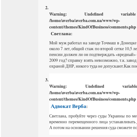
Warning
: Undefined varia
/home/averba/averba.com.ua/www/wp-
content/themes/KindOfBusiness/comments.php
Светлана
:
Мой муж работал на заводе Точмаш в Донецке
около 7 лет, общий стаж по второй сетке 10,5 
пенсии должен ли он подтверждать «вредный» 
2009 год? справку взять невозможно, т.к. заво
охраной ДНР, никого туда не допускают.Как по
Warning
: Undefined varia
/home/averba/averba.com.ua/www/wp-
content/themes/KindOfBusiness/comments.php
Адвокат Верба
:
Светлана, пробуйте через суды Украины по м
временно перемещенного лица устанавливать
А потом на основании решения суда сможете п