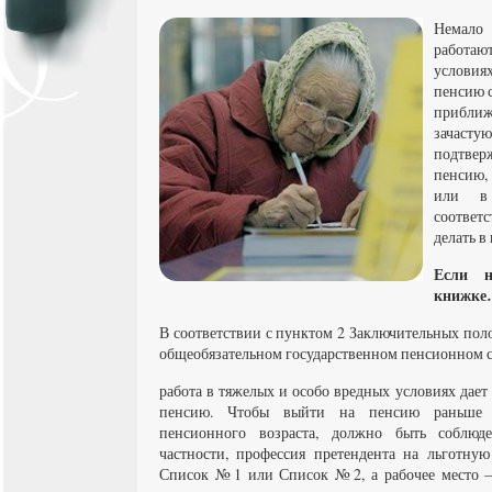
Немало
работают
условиях
пенсию с
приближ
зачастую
подтвер
пенсию,
или в
соответ
делать в
Если н
книжк
В соответствии с пунктом 2 Заключительных по
общеобязательном государственном пенсионном с
работа в тяжелых и особо вредных условиях дает
пенсию. Чтобы выйти на пенсию раньше у
пенсионного возраста, должно быть соблюд
частности, профессия претендента на льготну
Список №1 или Список №2, а рабочее место 