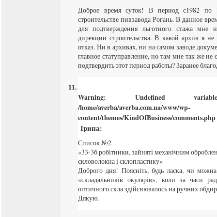
Доброе время суток! В период с1982 по 
строительстве пивзавода Рогань. В данное вр
для подтверждения льготного стажа мне 
дирекции строительства. В какой архив я не
отказ. Ни в архивах, ни на самом заводе докум
главное статуправление, но там мне так же не 
подтвердить этот период работы? Заранее благод
Warning
: Undefined varia
/home/averba/averba.com.ua/www/wp-
content/themes/KindOfBusiness/comments.php
Ірипа
:
Список №2
«33-3б робітники, зайняті механічним оброблен
скловолокна і склопластику»
Доброго дня! Поясніть, будь ласка, чи можн
«складальників окулярів», коли за часи ра
оптичного скла здійснювалось на ручних обдир
Дякую.