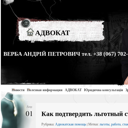
АДВОКАТ
ВЕРБА АНДРІЙ ПЕТРОВИЧ тел. +38 (067) 702-
Новости
Полезная информация
АДВОКАТ
Юридична консультація
З
Апр
01
Как подтвердить льготный 
Рубрика:
Адвокатская помощь
| Метки:
льготы
,
работа
,
ста