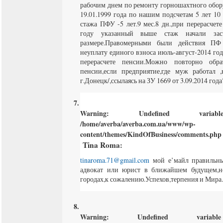
рабочим днем по ремонту горношахтного обору
19.01.1999 года по нашим подсчетам 5 лет 10
стажа ПФУ -5 лет.9 мес.8 дн.,при перерасчет
году указанный выше стаж начали зас
размере.Правомерными были действия П
неуплату единого взноса июль-август-2014 год
перерасчете пенсии.Можно повторно обра
пенсии,если предприятие,где муж работал 
г.Донецк/,ссылаясь на ЗУ 1669 от 3.09.2014 года
Warning
: Undefined varia
/home/averba/averba.com.ua/www/wp-
content/themes/KindOfBusiness/comments.php
Tina Roma
:
tinaroma.71@gmail.com
мой е’майл правильны
адвокат или юрист в ближайшем будущем,н
городах,к сожалению.Успехов,терпения и Мира.:-
Warning
: Undefined varia