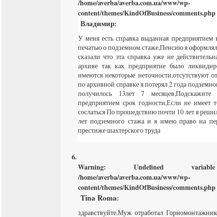
/home/averba/averba.com.ua/www/wp-
content/themes/KindOfBusiness/comments.php
Владимир
:
У меня есть справка выданная предприятием 
печатью о подземном стаже,Пенсию я оформлял
сказали что эта справка уже не действитель
архиве так как предприятие было ликвидир
имеются некоторые неточности,отсутствуют о
по архивной справке я потерял 2 года подземног
получилось 13лет 7 месяцев,Подскажите
предприятием срок годности,Если не имеет 
сослаться По прошедствию почти 10 лет я решил 
лет подземного стажа и я имею право на пе
престиже шахтерского труда
Warning
: Undefined varia
/home/averba/averba.com.ua/www/wp-
content/themes/KindOfBusiness/comments.php
Tina Roma
:
здравствуйте.Муж отработал Горномонтажни