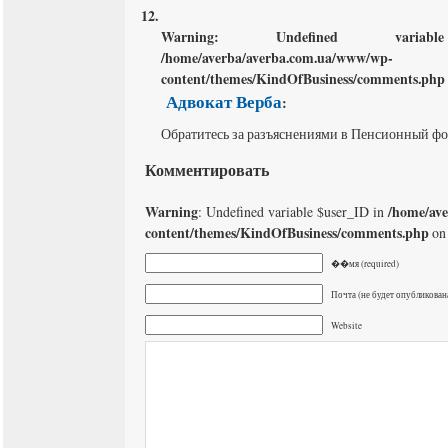
Warning
: Undefined varia
/home/averba/averba.com.ua/www/wp-
content/themes/KindOfBusiness/comments.php
Адвокат Верба
:
Обратитесь за разъяснениями в Пенсионный ф
Комментировать
Warning
/home/av
: Undefined variable $user_ID in
content/themes/KindOfBusiness/comments.php
on 
��мя (required)
Почта (не будет опубликована
Website