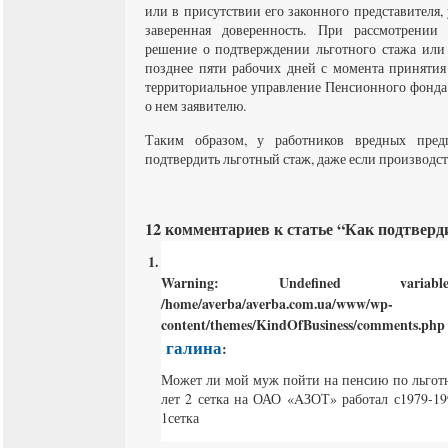
или в присутствии его законного представителя, 
заверенная доверенность. При рассмотрении
решение о подтверждении льготного стажа или о
позднее пяти рабочих дней с момента принятия
территориальное управление Пенсионного фонда
о нем заявителю.
Таким образом, у работников вредных пред
подтвердить льготный стаж, даже если производс
12 комментариев к статье “Как подтверд
Warning
: Undefined varia
/home/averba/averba.com.ua/www/wp-
content/themes/KindOfBusiness/comments.php
галина
:
Может ли мой муж пойти на пенсию по льготн
лет 2 сетка на ОАО «AЗОТ» работал с1979-19
1сетка