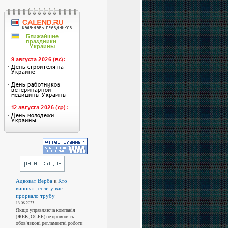
Адвокат Верба
к
Кто
виноват, если у вас
прорвало трубу
13.08.2023
Якщо управляюча компанія
(ЖЕК, ОСББ) не проводять
обов'язкові регламентні роботи