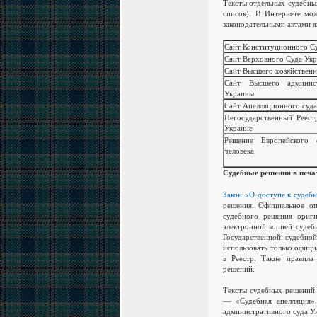
Тексты отдельных судебны
список).
В Интернете мож
законодательными актами я
Сайт Конституционного С
Сайт Верховного Суда Ук
Сайт Высшего хозяйственн
Сайт Высшего админист
Украины
Сайт Апелляционного суда
Негосударственный Реест
Украине
Решение Европейского 
человека
Судебные решения в печа
Закон «О доступе к судеб
решения.
Официальное оп
судебного решения ориги
электронной копией судеб
Государственной судебно
использовать только офици
в Реестр.
Такие правила
решений.
Тексты судебных решений 
— «Судебная апелляция»,
административного суда У