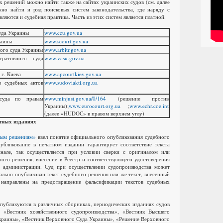
х решений можно найти также на сайтах украинских судов (см. далее
но найти и ряд поисковых систем законодательства, где наряду с
вляются и судебная практика.
Часть из этих систем является платной.
уда Украины
www.ccu.gov.ua
раины
www.scourt.gov.ua
ого суда Украины
www.arbitr.gov.ua
ративного суда
www.vasu.gov.ua
 г. Киева
www.apcourtkiev.gov.ua
р судебных актов
www.sudoviakti.org.ua
суда по правам
www.minjust.gov.ua/0/164
(решение против
Украины);
www.eurocourt.org.ua
;
www.echr.coe.int
(далее «HUDOC» в правом верхнем углу)
тных изданиях
ным решениям»
ввел понятие официального опубликования судебного
убликование в печатном издании гарантирует соответствие текста
нале, так осуществляется при условии сверки с оригиналом или
ного решения, внесение в Реестр и соответствующего удостоверения
й администрации.
Суд при осуществлении судопроизводства может
ально опубликован текст судебного решения или же текст, внесенный
 направлены на предотвращение фальсификации текстов судебных
публикуются в различных сборниках, периодических изданиях судов
 «Вестник хозяйственного судопроизводства», «Вестник Высшего
краины», «Вестник Верховного Суда Украины», «Решение Верховного