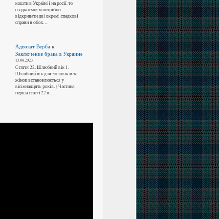
кошти в Україні і на росії, то
спадкоємцям потрібно
відкривати дві окремі спадкові
справи в обох…
Адвокат Верба
к
Заключение брака в Украине
13.08.2023
Стаття 22. Шлюбний вік 1.
Шлюбний вік для чоловіків та
жінок встановлюється у
вісімнадцять років. {Частина
перша статті 22 в…