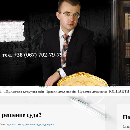
. +38 (067) 702-79-79
Т
Юридична консультація
Зразки документів
Правова допомога
КОНТАКТИ
 решение суда?
По
Метки:
адвокат
,
реестр
,
решение суда
,
суд
,
юрист
Load