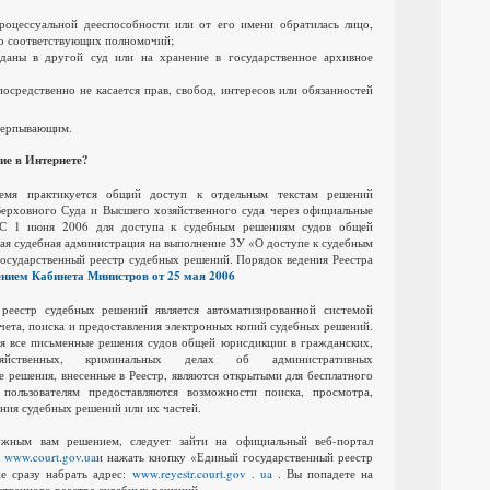
процессуальной дееспособности или от его имени обратилась лицо,
то соответствующих полномочий;
еданы в другой суд или на хранение в государственное архивное
осредственно не касается прав, свобод, интересов или обязанностей
счерпывающим.
ие в Интернете?
емя практикуется общий доступ к отдельным текстам решений
ерховного Суда и Высшего хозяйственного суда через официальные
С 1 июня 2006 для доступа к судебным решениям судов общей
ая судебная администрация на выполнение ЗУ «О доступе к судебным
осударственный реестр судебных решений.
Порядок ведения Реестра
нием Кабинета Министров от 25 мая 2006
реестр судебных решений является автоматизированной системой
учета, поиска и предоставления электронных копий судебных решений.
я все письменные решения судов общей юрисдикции в гражданских,
озяйственных, криминальных делах об административных
 решения, внесенные в Реестр, являются открытыми для бесплатного
 пользователям предоставляются возможности поиска, просмотра,
ния судебных решений или их частей.
ужным вам решением, следует зайти на официальный веб-портал
у
www.court.gov.ua
и нажать кнопку «Единый государственный реестр
е сразу набрать адрес:
www.reyestr.court.gov . ua
.
Вы попадете на
ственного реестра судебных решений.