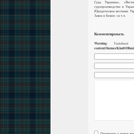
Суда Украины», «Вест
судопроизводство в Украи
Юридическом вестнике Укр
Закон и бизнес «и т.п.
Комментировать
Warning
: Undefined
content/themes/KindOfBusi
Оповещать о новых ком