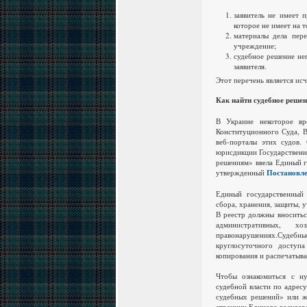
заявитель не имеет 
которое не имеет на 
материалы дела пер
учреждение;
судебное решение неп
заявителя.
Этот перечень является и
Как найти судебное решен
В Украине некоторое вр
Конституционного Суда, В
веб-порталы этих судов.
юрисдикции Государственн
решениям» ввела Единый г
утвержденный
Постановле
Единый государственный 
сбора, хранения, защиты, 
В реестр должны вноситьс
административных, х
правонарушениях.
Судебные
круглосуточного доступа
копирования и распечатыва
Чтобы ознакомиться с н
судебной власти по адрес
судебных решений» или ж
страницу Единого государ