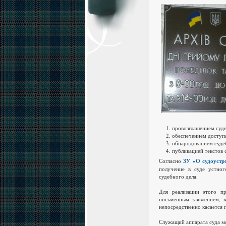
провозглашением суде
обеспечением доступа
обнародованием суде
публикацией текстов 
Согласно
ЗУ «О судоустро
получение в суде устног
судебного дела.
Для реализации этого пр
письменным заявлением, 
непосредственно касается п
Служащий аппарата суда мо