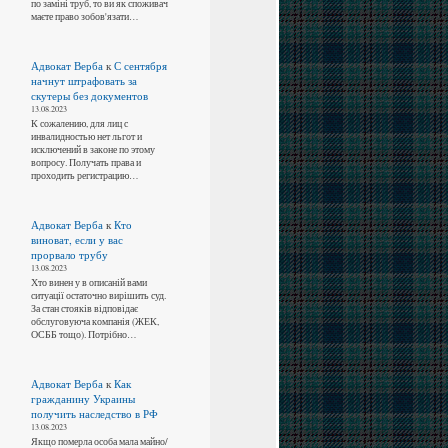
по заміні труб, то ви як споживач
маєте право зобов'язати…
Адвокат Верба
к
С сентября
начнут штрафовать за
скутеры без документов
13.08.2023
К сожалению, для лиц с
инвалидностью нет льгот и
исключений в законе по этому
вопросу. Получать права и
проходить регистрацию…
Адвокат Верба
к
Кто
виноват, если у вас
прорвало трубу
13.08.2023
Хто винен у в описаній вами
ситуації остаточно вирішить суд.
За стан стояків відповідає
обслуговуюча компанія (ЖЕК,
ОСББ тощо). Потрібно…
Адвокат Верба
к
Как
гражданину Украины
получить наследство в РФ
13.08.2023
Якщо померла особа мала майно/