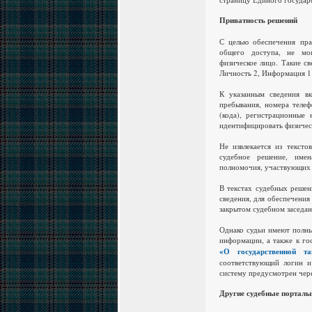
Приватность решений
С целью обеспечения пра
общего доступа, не мог
физическое лицо.
Такие св
Личность 2, Информация 1 
К указанным сведения вк
пребывания, номера телеф
(кода), регистрационные
идентифицировать физичес
Не извлекается из текст
судебное решение, име
полномочия, участвующих 
В текстах судебных решен
сведения, для обеспечения
закрытом судебном заседан
Однако судьи имеют полны
информации, а также к го
«О государственной та
соответствующий логин и
систему предусмотрен чер
Другие судебные порталы