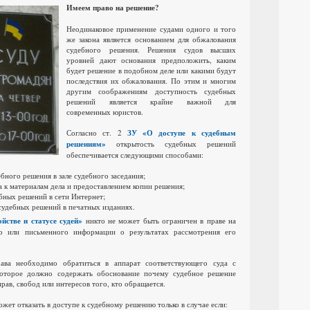
Имеем право на решение?
Неодинаковое применение судами одного и того
же закона является основанием для обжалования
судебного решения.
Решения судов высших
уровней дают основания предположить, каким
будет решение в подобном деле или какими будут
последствия их обжалования.
По этим и многим
другим соображениям доступность судебных
решений является крайне важной для
современных юристов.
Согласно ст.
2
ЗУ «О доступе к судебным
решениям»
открытость судебных решений
обеспечивается следующими способами:
бного решения в зале судебного заседания;
 к материалам дела и предоставлением копии решения;
бных решений в сети Интернет;
судебных решений в печатных изданиях.
йстве и статусе судей»
никто не может быть ограничен в праве на
о или письменного информации о результатах рассмотрения его
ава необходимо обратиться в аппарат соответствующего суда с
которое должно содержать обоснование почему судебное решение
рав, свобод или интересов того, кто обращается.
жет отказать в доступе к судебному решению только в случае если: