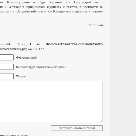
ник Конституционного Суда Украины «,» Судоустройство и
не «, а также в юридических журналах и газетах, в частности, в»
аины «,» Юридической газете «,» Юридическое практике «, газете»
Источник
 variable $user_ID in
/home/averba/averba.com.ua/www/wp-
ness/comments.php
on line
155
��мя (required)
Почта (не будет опубликована) (required)
Website
ментариях на e-mail