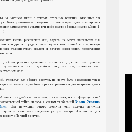
ва на частную жизнь в текстах судебных решений, открытых для
ут быть разглашены сведения, позволяющие идентифицировать
едения заменяются буквами или цифровыми обозначениями (Лицо 1,
т.).
лючают имена физических лиц, адреса их места жительства или
онов или других средств связи, адреса электронной почты, номера
 номера транспортных средств и другая информация, позволяющая
кое лицо.
ов судебных решений фамилии и инициалы судей, которые приняли
на должностных или служебных лиц, которые, выполняя свои
в судебном деле.
ий, открытых для общего доступа, не могут быть разглашены также
 неразглашения которых было принято решение о рассмотрении дела в
ии.
й доступ к судебным решениям, в частности, и к конфиденциальной
сударственной тайне, правда, с учетом требований
Закона Украины
йне»
.
Для получения такого доступа они должны получить
 пароль в технического администратора Реестра.
Для них вход в
ез кнопку «Полный доступ».