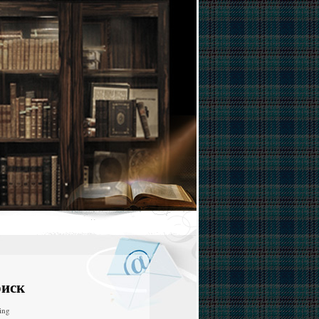
иск
ing