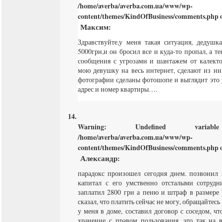
/home/averba/averba.com.ua/www/wp-
content/themes/KindOfBusiness/comments.php
o
Максим
:
Здравствуйте,у меня такая ситуация, дедуш
5000грн,и он бросил все и куда-то пропал, а т
сообщения с угрозами и шантажем от калекто
мою девушку на весь интернет, сделают из ни
фотографии сделаны фотошопе и выглядит это 
адрес и номер квартиры….
Warning
: Undefined varia
/home/averba/averba.com.ua/www/wp-
content/themes/KindOfBusiness/comments.php
o
Александр
:
парадокс произошел сегодня днем. позвонил
капитал с его умственно отсталыми сотрудн
заплатил 2800 грн а пеню и штраф в размере 
сказал, что платить сейчас не могу, обращайтесь 
у меня в доме, составил договор с соседом, что
хранение с правом пользования, это так на 