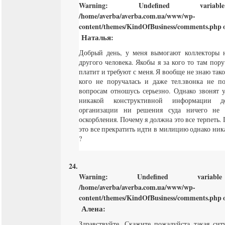
Warning
: Undefined varia
/home/averba/averba.com.ua/www/wp-
content/themes/KindOfBusiness/comments.php
o
Наталья
:
Добрый день, у меня вымогают коллекторы 
другого человека. Якобы я за кого то там пору
платит и требуют с меня. Я вообще не знаю тако
кого не поручалась и даже тел.звонка не 
вопросам отношусь серьезно. Однако звонят у
никакой конструктивной информации 
организации ни решения суда ничего не 
оскорбления. Почему я должна это все терпеть.
это все прекратить идти в милицию однако ника
?
Warning
: Undefined varia
/home/averba/averba.com.ua/www/wp-
content/themes/KindOfBusiness/comments.php
o
Алена
:
Здравствуйте. Скажите пожалуйста такая сит