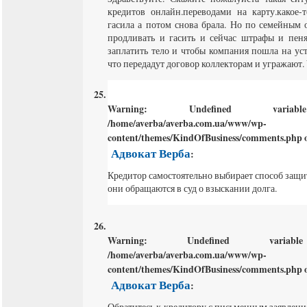
кредитов онлайн.переводами на карту.какое-
гасила а потом снова брала. Но по семейным о
продливать и гасить и сейчас штрафы и пеня
заплатить тело и чтобы компания пошла на ус
что передадут договор коллекторам и угражают. 
Warning
: Undefined varia
/home/averba/averba.com.ua/www/wp-
content/themes/KindOfBusiness/comments.php
o
Адвокат Верба
:
Кредитор самостоятельно выбирает способ защит
они обращаются в суд о взыскании долга.
Warning
: Undefined varia
/home/averba/averba.com.ua/www/wp-
content/themes/KindOfBusiness/comments.php
o
Адвокат Верба
:
Обратитесь к кредитору с письменным заявлени