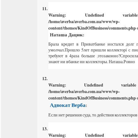
Warning
: Undefined varia
/home/averba/averba.com.ua/www/wp-
content/themes/KindOfBusiness/comments.php
o
Наташа Дацюк
:
Брала кредит в Приватбанке иостался долг 
умолчал.Прошло 5лет пришли коллекторі с пи
требуют в 4раза больше .этозаконно?Спросила
знают ни вбанке ни коллекторы. Наташа.Ровно
Warning
: Undefined varia
/home/averba/averba.com.ua/www/wp-
content/themes/KindOfBusiness/comments.php
o
Адвокат Верба
:
Если нет решения суда, то действия коллекторов
Warning
: Undefined varia