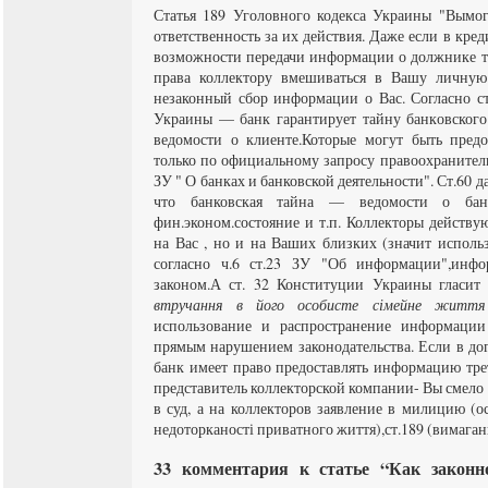
Статья 189 Уголовного кодекса Украины "Вымог
ответственность за их действия. Даже если в кред
возможности передачи информации о должнике т
права коллектору вмешиваться в Вашу личную
незаконный сбор информации о Вас. Согласно ст
Украины — банк гарантирует тайну банковского
ведомости о клиенте.Которые могут быть предо
только по официальному запросу правоохранитель
ЗУ " О банках и банковской деятельности". Ст.60 д
что банковская тайна — ведомости о банк
фин.эконом.состояние и т.п. Коллекторы действу
на Вас , но и на Ваших близких (значит использ
согласно ч.6 ст.23 ЗУ "Об информации",инфо
законом.А ст. 32 Конституции Украины гласи
втручання в його особисте сімейне життя
использование и распространение информации
прямым нарушением законодательства. Если в дог
банк имеет право предоставлять информацию тре
представитель коллекторской компании- Вы смело 
в суд, а на коллекторов заявление в милицию (о
недоторканості приватного життя),ст.189 (вимага
33 комментария к статье “Как законн