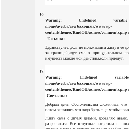
Warning
: Undefined varia
/home/averba/averba.com.ua/www/wp-
content/themes/KindOfBusiness/comments.php
o
Татьяна
:
Здравствуйте, долг не мой,мамин,я живу в её д
за границей,идут смс о принудительном п
имущества,какие мои действия,если приедут.
Warning
: Undefined varia
/home/averba/averba.com.ua/www/wp-
content/themes/KindOfBusiness/comments.php
o
Светлана
:
Добрый день. Обстоятельства сложились, что 
потом оказалось, что надо брать еще, чтобы пога
Живу сама с двумя детьми, добавляю аванс,
разрастаться. Все отпусные потратила на ни
сколько смогла, в августе денег нет вообще, л