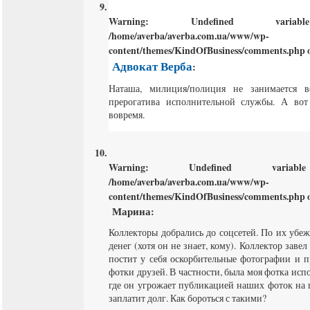
Warning
: Undefined varia
/home/averba/averba.com.ua/www/wp-
content/themes/KindOfBusiness/comments.php
o
Адвокат Верба
:
Наташа, милиция/полиция не занимается в
прерогатива исполнительной службы. А вот
вовремя.
Warning
: Undefined varia
/home/averba/averba.com.ua/www/wp-
content/themes/KindOfBusiness/comments.php
o
Марина
:
Коллекторы добрались до соцсетей. По их убе
денег (хотя он не знает, кому). Коллектор заве
постит у себя оскорбительные фотографии и 
фотки друзей. В частности, была моя фотка испо
где он угрожает публикацией наших фоток на п
заплатит долг. Как бороться с такими?