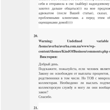
себя и отправила в смс (вайбер) надоедлевому
захотел дальше общаться))) на мое предло
адвокатом (после Вашей статьи), сказал
проблемными клиентами. а перед этим о
оценщиками домой))))
Warning
: Undefined varia
/home/averba/averba.com.ua/www/wp-
content/themes/KindOfBusiness/comments.php
o
Виктория
:
Добрый день.
Подскажите, пожалуйста, если человек являе
Закону он освобожден от выплаты процентов, 
родственники в том числе. Но ТОВ с микроз
коллекторам. Необходимо ли выслать подт
коллекторскую службу и могу ли они вообще 
закон?
Спасибо.