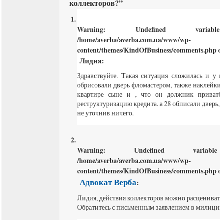
коллекторов?”
Warning
: Undefined varia
/home/averba/averba.com.ua/www/wp-
content/themes/KindOfBusiness/comments.php
o
Лидия
:
Здравствуйте. Такая ситуация сложилась и у
обрисовали дверь фломастером, также наклейк
квартире сыне и , что он должник приватб
реструктуризацию кредита. а 28 обписали дверь,
не уточнив ничего.
Warning
: Undefined varia
/home/averba/averba.com.ua/www/wp-
content/themes/KindOfBusiness/comments.php
o
Адвокат Верба
:
Лидия, действия коллекторов можно расценивать
Обратитесь с письменным заявлением в милиц