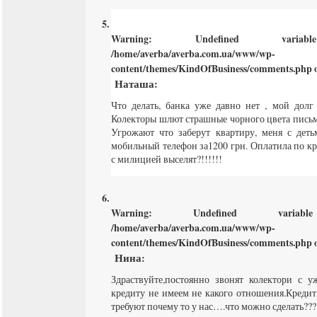
Warning
: Undefined varia
/home/averba/averba.com.ua/www/wp-
content/themes/KindOfBusiness/comments.php
o
Наташа
:
Что делать, банка уже давно нет , мой долг 
Колекторы шлют страшные чорного цвета письма
Угрожают что заберут квартиру, меня с деть
мобильный телефон за1200 грн. Оплатила по кр
с милицией выселят?!!!!!!
Warning
: Undefined varia
/home/averba/averba.com.ua/www/wp-
content/themes/KindOfBusiness/comments.php
o
Нина
:
Здраствуйте,постоянно звонят колектори с 
кредиту не имеем не какого отношения.Кредит
требуют почему то у нас….что можно сделать???