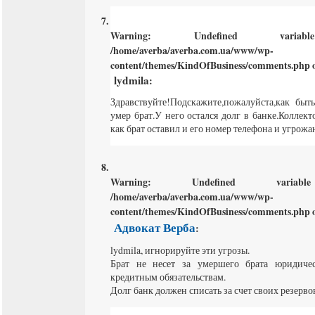
Warning
: Undefined varia
/home/averba/averba.com.ua/www/wp-
content/themes/KindOfBusiness/comments.php
o
lydmila
:
Здравствуйте!Подскажите,пожалуйста,как бы
умер брат.У него остался долг в банке.Коллект
как брат оставил и его номер телефона и угрожа
Warning
: Undefined varia
/home/averba/averba.com.ua/www/wp-
content/themes/KindOfBusiness/comments.php
o
Адвокат Верба
:
lydmila, игнорируйте эти угрозы.
Брат не несет за умершего брата юридичес
кредитным обязательствам.
Долг банк должен списать за счет своих резерво