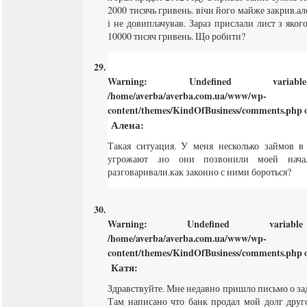
2000 тисячь гривень. вічи його майже закрив.ал
і не довиплачував. Зараз прислали лист з якого
10000 тисяч гривень. Що робити?
Warning
: Undefined varia
/home/averba/averba.com.ua/www/wp-
content/themes/KindOfBusiness/comments.php
o
Алена
:
Такая ситуация. У меня несколько займов 
угрожают .но они позвонили моей нач
разговаривали.как законно с ними бороться?
Warning
: Undefined varia
/home/averba/averba.com.ua/www/wp-
content/themes/KindOfBusiness/comments.php
o
Катя
:
Здравствуйте. Мне недавно пришло письмо о за
Там написано что банк продал мой долг друг