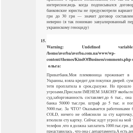
интересное,ведь когда подписывался догов
банковские юристы не предусмотрели вариант 
грн до 30 грн — значит договор составле
неверно (я так понимаю завуалированный п
украинскому геноциду)
Warning
: Undefined varia
/home/averba/averba.com.ua/www/wp-
content/themes/KindOfBusiness/comments.php
o
ольга
:
Приватбанк.Моя племянница проживает в 
Украины, взяла кредит для покупки дверей. сумма
тетя проплатила в срок,сразуже. Но прошло
угрозами,Прислали ІМЕНЕМ ЗАКОНУ якобы по су
суд,заборгованность составляет.до 6 тыс., он
банка 50000 тыс.грн. штраф до 5 тыс. и по
5000.тыс. За ЧТО? Оказывается работниками 
COLD, ничего не обЬяснили за єту карточку,
втюлили єту картку. Сейчас идут угрозі на мой
телефон ,что я должна заплатить 1000.тыс.грн. 
представилась , что она с департамента.А есть д