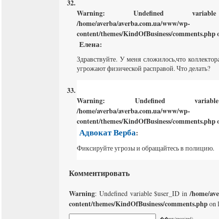
Warning
: Undefined varia
/home/averba/averba.com.ua/www/wp-
content/themes/KindOfBusiness/comments.php
o
Елена
:
Здравствуйте. У меня сложилось,что коллектор
угрожают физической расправой. Что делать?
Warning
: Undefined varia
/home/averba/averba.com.ua/www/wp-
content/themes/KindOfBusiness/comments.php
o
Адвокат Верба
:
Фиксируйте угрозы и обращайтесь в полицию.
Комментировать
Warning
/home/av
: Undefined variable $user_ID in
content/themes/KindOfBusiness/comments.php
on 
��мя (required)