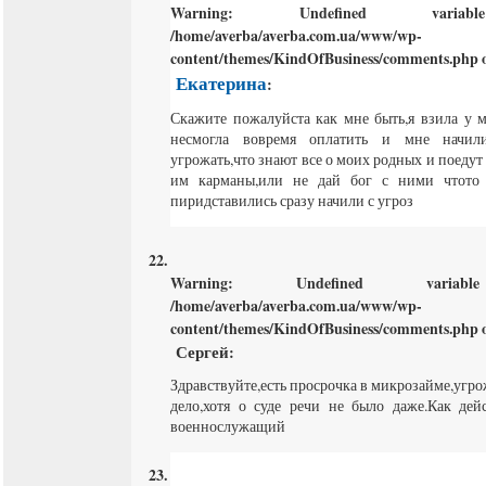
Warning
: Undefined varia
/home/averba/averba.com.ua/www/wp-
content/themes/KindOfBusiness/comments.php
o
Екатерина
:
Скажите пожалуйста как мне быть,я взила у 
несмогла вовремя оплатить и мне начил
угрожать,что знают все о моих родных и поедут
им карманы,или не дай бог с ними чтото 
пиридставились сразу начили с угроз
Warning
: Undefined varia
/home/averba/averba.com.ua/www/wp-
content/themes/KindOfBusiness/comments.php
o
Сергей
:
Здравствуйте,есть просрочка в микрозайме,угр
дело,хотя о суде речи не было даже.Как дей
военнослужащий