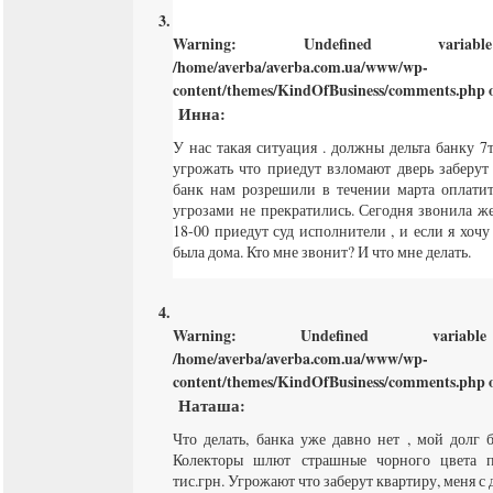
Warning
: Undefined varia
/home/averba/averba.com.ua/www/wp-
content/themes/KindOfBusiness/comments.php
o
Инна
:
У нас такая ситуация . должны дельта банку 7т
угрожать что приедут взломают дверь заберут
банк нам розрешили в течении марта оплати
угрозами не прекратились. Сегодня звонила ж
18-00 приедут суд исполнители , и если я хочу
была дома. Кто мне звонит? И что мне делать.
Warning
: Undefined varia
/home/averba/averba.com.ua/www/wp-
content/themes/KindOfBusiness/comments.php
o
Наташа
:
Что делать, банка уже давно нет , мой долг б
Колекторы шлют страшные чорного цвета п
тис.грн. Угрожают что заберут квартиру, меня с 