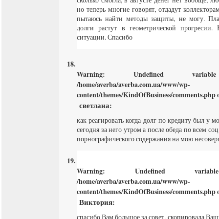
но теперь многие говорят, отдадут коллекторам,
пытаюсь найти методы защиты, не могу. Пла
долги растут в геометрической прогресии.
ситуации. Спасибо
Warning
: Undefined varia
/home/averba/averba.com.ua/www/wp-
content/themes/KindOfBusiness/comments.php
o
светлана
:
как реагировать когда долг по кредиту был у 
сегодня за него утром а после обеда по всем со
порнографического содержания на мою несове
Warning
: Undefined varia
/home/averba/averba.com.ua/www/wp-
content/themes/KindOfBusiness/comments.php
o
Виктория
:
спасибо Вам большое за совет. скопировала Ваш