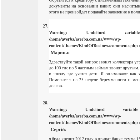
документы на основании каких они насчитыв
этого не произойдет подавайте заявление в пол
Warning
: Undefined varia
/home/averba/averba.com.ua/www/wp-
content/themes/KindOfBusiness/comments.php
o
Марина
:
Здраствуйте такой вопрос звонят коллектора у
до 100 тис по 5 частным займам звонят друзъям,
в школу где учатся дети. Я оплачивают как 
Помогите я на 25 неделе береммености и ме
долгов.
Warning
: Undefined varia
/home/averba/averba.com.ua/www/wp-
content/themes/KindOfBusiness/comments.php
o
Сергій
:
я брал кредит 2012 году в приват банке сумма 1