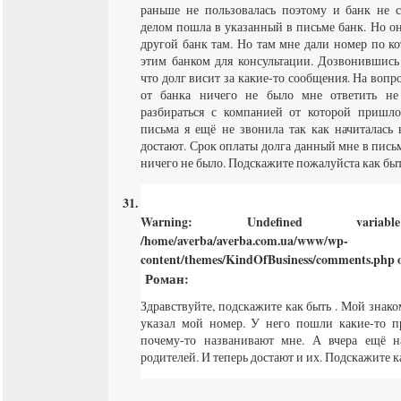
раньше не пользовалась поэтому и банк не 
делом пошла в указанный в письме банк. Но он
другой банк там. Но там мне дали номер по ко
этим банком для консультации. Дозвонившись
что долг висит за какие-то сообщения. На вопр
от банка ничего не было мне ответить не
разбираться с компанией от которой пришл
письма я ещё не звонила так как начиталась
достают. Срок оплаты долга данный мне в пись
ничего не было. Подскажите пожалуйста как бы
Warning
: Undefined varia
/home/averba/averba.com.ua/www/wp-
content/themes/KindOfBusiness/comments.php
o
Роман
:
Здравствуйте, подскажите как быть . Мой зна
указал мой номер. У него пошли какие-то п
почему-то названивают мне. А вчера ещё н
родителей. И теперь достают и их. Подскажите к