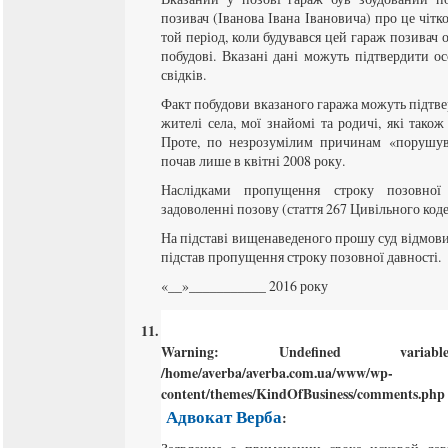
позивач (Іванова Івана Івановича) про це чітко
той період, коли будувався цей гараж позивач 
побудові. Вказані дані можуть підтвердити осо
свідків.
Факт побудови вказаного гаража можуть підтвер
жителі села, мої знайомі та родичі, які також 
Проте, по незрозумілим причинам «порушув
почав лише в квітні 2008 року.
Наслідками пропущення строку позовної
задоволенні позову (стаття 267 Цивільного коде
На підставі вищенаведеного прошу суд відмови
підстав пропущення строку позовної давності.
«__»___________ 2016 року
Warning
: Undefined varia
/home/averba/averba.com.ua/www/wp-
content/themes/KindOfBusiness/comments.php
Адвокат Верба
: