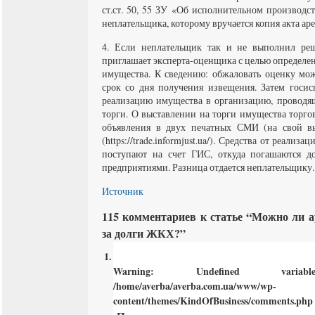
ст.ст. 50, 55 ЗУ «Об исполнительном производс
неплательщика, которому вручается копия акта аре
4. Если неплательщик так и не выполнил реш
приглашает эксперта-оценщика с целью определе
имущества. К сведению: обжаловать оценку мож
срок со дня получения извещения. Затем госис
реализацию имущества в организацию, провод
торги. О выставлении на торги имущества торг
объявления в двух печатных СМИ (на свой в
(https://trade.informjust.ua/). Средства от реали
поступают на счет ГИС, откуда погашаются д
предприятиями. Разница отдается неплательщику.
Источник
115 комментариев к статье “Можно ли 
за долги ЖКХ?”
Warning
: Undefined varia
/home/averba/averba.com.ua/www/wp-
content/themes/KindOfBusiness/comments.php