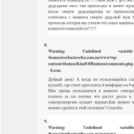
деда.кроме него там прописана и живет мужа
после смерти деда.квартира не приватизи
платились с момента смерти деда.мой муж 
прописан.сегодня мы узнали что наша машина в
помогите пожалуйста!!!!!!
Warning
: Undefined varia
/home/averba/averba.com.ua/www/wp-
content/themes/KindOfBusiness/comments.php
Алла
:
Добрый день! А когда не пользующийся га
кухней), где стоит одна плита 4 конфорки на 9 к
Мне проще пользоваться в комнате электро
платить за газ потому что растут долги и з
электроэнергию кушает хорошо.Как можно от
можно сделать в этой ситуации? Спасибо.
Warning
: Undefined varia
/home/averba/averba.com.ua/www/wp-