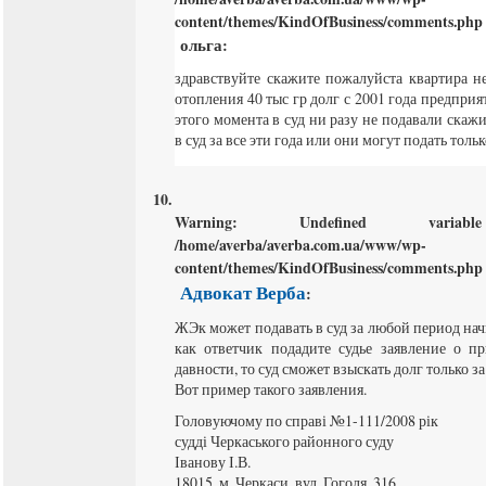
content/themes/KindOfBusiness/comments.php
ольга
:
здравствуйте скажите пожалуйста квартира н
отопления 40 тыс гр долг с 2001 года предприят
этого момента в суд ни разу не подавали скажи
в суд за все эти года или они могут подать толь
Warning
: Undefined varia
/home/averba/averba.com.ua/www/wp-
content/themes/KindOfBusiness/comments.php
Адвокат Верба
:
ЖЭк может подавать в суд за любой период нач
как ответчик подадите судье заявление о п
давности, то суд сможет взыскать долг только за
Вот пример такого заявления.
Головуючому по справі №1-111/2008 рік
судді Черкаського районного суду
Іванову І.В.
18015, м. Черкаси, вул. Гоголя, 316