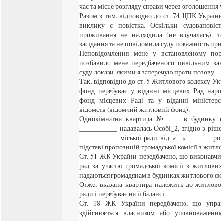
час та місце розгляду справи через оголошення у
Разом з тим, відповідно до ст. 74 ЦПК Украї
виклику є повістка. Оскільки судоваповіс
проживання не надходила (не вручалась), т
засідання та не повідомила суду поважність пр
Неповідомлення мене у встановленому пор
позбавило мене передбаченого цивільним за
суду докази, якими я заперечую проти позову.
Так, відповідно до ст. 5 Житлового кодексу 
фонд перебуває у віданні місцевих Рад нар
фонд місцевих Рад) та у віданні міністерс
відомств (відомчий житловий фонд).
Однокімнатна квартира № ___ в будинку п
___________ надавалась Особі_2, згідно з ріш
___________ міської ради від «__»_______ р
підставі пропозицій громадської комісії з житл
Ст. 51 ЖК України передбачено, що виконавч
рад за участю громадської комісії з житлов
надаються громадянам в будинках житлового фо
Отже, вказана квартира належить до житлово
ради і перебуває на її балансі.
Ст. 18 ЖК України передбачено, що упр
здійснюється власником або уповноважен