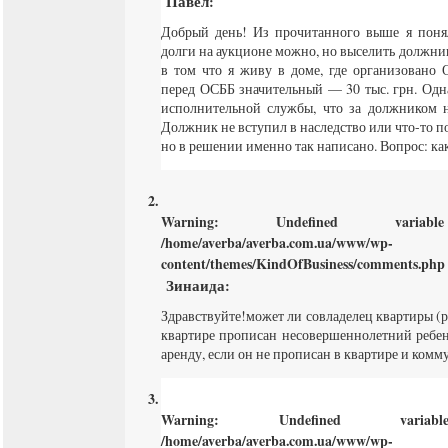
Павел
:
Добрый день! Из прочитанного выше я понял
долги на аукционе можно, но выселить должник
в том что я живу в доме, где организовано
перед ОСББ значительный — 30 тыс. грн. Одн
исполнительной службы, что за должником н
Должник не вступил в наследство или что-то п
но в решении именно так написано. Вопрос: как
Warning
: Undefined varia
/home/averba/averba.com.ua/www/wp-
content/themes/KindOfBusiness/comments.php
Зинаида
:
Здравствуйте!может ли совладелец квартиры (р
квартире прописан несовершеннолетний ребено
аренду, если он не прописан в квартире и комм
Warning
: Undefined varia
/home/averba/averba.com.ua/www/wp-