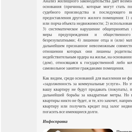
Анализ жилищного законодательства дает возмо
основания (причины), которые могут стать п
судебного производства и последующего в
предоставления другого жилого помещения: 1) 
или порча объекта недвижимости; 2) использова
3) систематическое нарушение общепринятых п
меры предупреждения и общественного 
безрезультатными; 4) лишение отца и (или) ма
дальнейшем признанное невозможным совместн
отношении которых они лишены родительс
недействительным ордера на жилье, на основании
(дом), относящаяся к государственной либо ко
самовольное занятие гражданами помещения.
Как видим, среди оснований для выселения не фи
«задолженность за коммунальные услуги». Но эт
вашу квартиру не будут продавать (покупать), 
дальнейшей борьбы за квадратные метры. Но 
квартиры никто не будет, и те, кто захочет, напри
квартиру или получить кредит под залог недв
погасить все имеющиеся долги.
Инфосправка
Проц