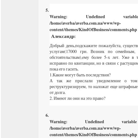
Warning
: Undefined varia
/home/averba/averba.com.ua/www/wp-
content/themes/KindOfBusiness/comments.php
Александр
:
Добрый день,подскажите пожалуйста, сущест
услугам(17000 грн. Возник по семейным,
обстоятельствам),ему более 5-х лет. Уже в 
исправно по квитанции, но в связи с растущи
пока его гасить.
1.Какие могут быть последствия?
А так же прислали уведомление о то
реструктуризируем, то наложат еще штрафные
от долга.
2. Имеют ли они на это право?
Warning
: Undefined varia
/home/averba/averba.com.ua/www/wp-
content/themes/KindOfBusiness/comments.php