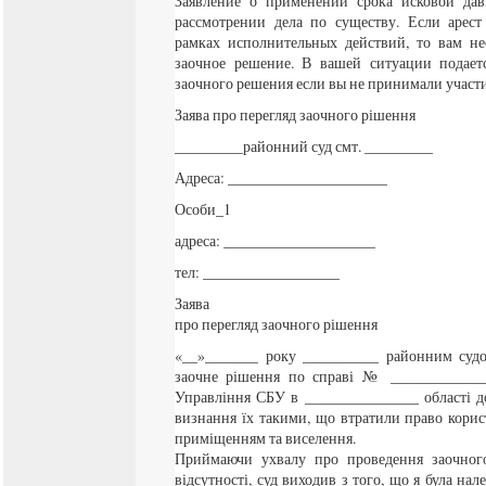
Заявление о применении срока исковой дав
рассмотрении дела по существу. Если арес
рамках исполнительных действий, то вам не
заочное решение. В вашей ситуации подаетс
заочного решения если вы не принимали участи
Заява про перегляд заочного рішення
_________районний суд смт. _________
Адреса: _____________________
Особи_1
адреса: ____________________
тел: __________________
Заява
про перегляд заочного рішення
«__»_______ року __________ районним судо
заочне рішення по справі № ____________
Управління СБУ в _______________ області д
визнання їх такими, що втратили право кор
приміщенням та виселення.
Приймаючи ухвалу про проведення заочного
відсутності, суд виходив з того, що я була на