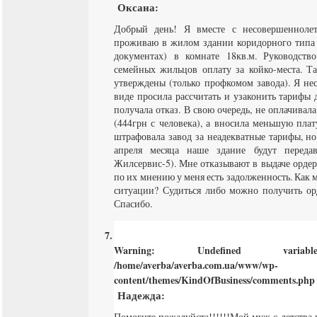
Оксана
:
Добрый день! Я вместе с несовершенноле
проживаю в жилом здании коридорного типа
документах) в комнате 18кв.м. Руководств
семейных жильцов оплату за койко-места. Т
утверждены (только профкомом завода). Я не
виде просила рассчитать и узаконить тарифы
получала отказ. В свою очередь, не оплачива
(444грн с человека), а вносила меньшую пла
штрафовала завод за неадекватные тарифы, но
апреля месяца наше здание будут переда
Жилсервис-5). Мне отказывают в выдаче ордера 
по их мнению у меня есть задолженность. Как
ситуации? Судиться либо можно получить ор
Спасибо.
Warning
: Undefined varia
/home/averba/averba.com.ua/www/wp-
content/themes/KindOfBusiness/comments.php
Надежда
:
Помогите пожалуйста!!!!!!Мой муж с детства 