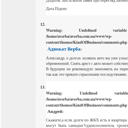
Додаток: шість копій заяви про перегляд заочно
Дата Підпис
Warning
: Undefined varia
/home/averba/averba.com.ua/www/wp-
content/themes/KindOfBusiness/comments.php
Адвокат Верба
:
Александр, о долгах хозяина авто вы уже узна
обременений. Снять арест с авто может собстве
В будущем не рекомендую экономить на пер
так как это чревато серьезными последствиями.
Warning
: Undefined varia
/home/averba/averba.com.ua/www/wp-
content/themes/KindOfBusiness/comments.php
Андрей
:
Скажите,а если долги по ЖКХ есть и квартира 
могут быть санкции?судоисполнитель грозит