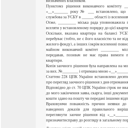
визначених власником.
Пунктомз рішення виконавчого комітету __
«__»_______ року № ___ встановлено, що к
службова за УСБУ в ______ області із вселення
Отже, _________ міська рада уповноважила 
вселяти у встановленому порядку до цієї кварт
Оскільки, вказана квартира на балансі УСБ
перебуває (тобто, не є його власністю та не ві
жилого фонду), а інших (окрім вселення) пов
майном виконавчий комітет _________ міс
передавав, позивач не має права вимоги п
квартири.
Копія заочного рішення була направлена на м
за вих. №________ і отримана мною «__»______
Статтею 228 ЦПК України встановлено десяти
про перегляд заочного рішення з дня отримання 
Відповідно до ст. 70 ЦПК України строк не в
до мого закінчення заява, скарга, інші докумен
кошти здано на пошту чи передані іншими відп
Враховуючи поважність причин неявки до 
наведених доказів для правильного вирі
переглянути заочне рішення від «__»______
призначитисправу до розгляду в загальному по