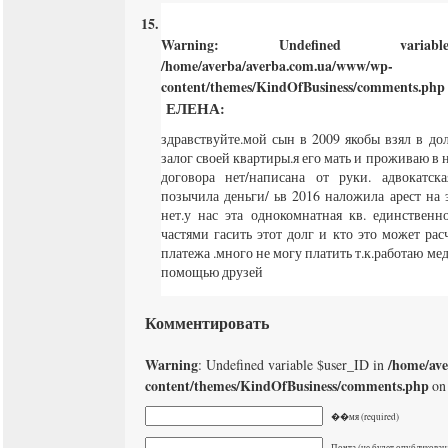
Warning
: Undefined varia
/home/averba/averba.com.ua/www/wp-
content/themes/KindOfBusiness/comments.php
ЕЛЕНА
:
здравствуйте.мой сын в 2009 якобы взял в до
залог своей квартиры.я его мать и проживаю в 
договора нет/написана от руки. адвокатска
позычила деньги/ ьв 2016 наложила арест на 
нет.у нас эта однокомнатная кв. единственн
частями гасить этот долг и кто это может ра
платежа .много не могу платить т.к.работаю мед
помощью друзей
Комментировать
Warning
/home/av
: Undefined variable $user_ID in
content/themes/KindOfBusiness/comments.php
on 
��мя (required)
Почта (не будет опубликована