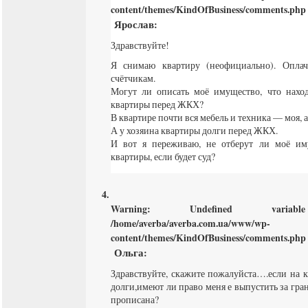
content/themes/KindOfBusiness/comments.php
Ярослав
:
Здравствуйте!
Я снимаю квартиру (неофициально). Опл
счётчикам.
Могут ли описать моё имущество, что наход
квартиры перед ЖКХ?
В квартире почти вся мебель и техника — моя, а
А у хозяина квартиры долги перед ЖКХ.
И вот я переживаю, не отберут ли моё им
квартиры, если будет суд?
Warning
: Undefined varia
/home/averba/averba.com.ua/www/wp-
content/themes/KindOfBusiness/comments.php
Ольга
:
Здравствуйте, скажите пожалуйста….если на к
долги,имеют ли право меня е выпустить за гран
прописана?