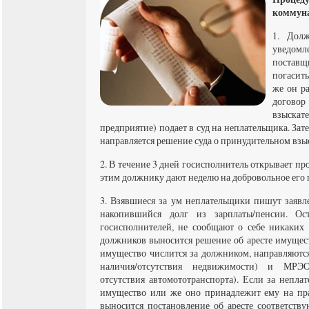
коммун
1. Дол
уведом
поставщ
погасит
же он ра
договор
взыск
предприятие) подает в суд на неплательщика. За
направляется решение суда о принудительном вз
2. В течение 3 дней госисполнитель открывает пр
этим должнику дают неделю на добровольное его
3. Взявшиеся за ум неплательщики пишут заявл
накопившийся долг из зарплаты/пенсии. Ос
госисполнителей, не сообщают о себе никаких
должников выносится решение об аресте имущест
имущество числится за должником, направляютс
наличия/отсутствия недвижимости) и МРЭО
отсутствия автомототранспорта). Если за непла
имущество или же оно принадлежит ему на пра
выносится постановление об аресте соответств