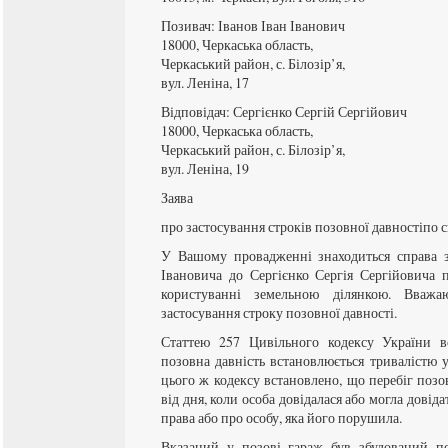
Позивач: Іванов Іван Іванович
18000, Черкаська область,
Черкаський район, с. Білозір’я,
вул. Леніна, 17
Відповідач: Сергієнко Сергій Сергійович
18000, Черкаська область,
Черкаський район, с. Білозір’я,
вул. Леніна, 19
Заява
про застосування строків позовної давностіпо 
У Вашому провадженні знаходиться справа з
Івановича до Сергієнко Сергія Сергійовича 
користуванні земельною ділянкою. Вваж
застосування строку позовної давності.
Статтею 257 Цивільного кодексу України в
позовна давність встановлюється тривалістю 
цього ж кодексу встановлено, що перебіг позо
від дня, коли особа довідалася або могла дові
права або про особу, яка його порушила.
Вказаний у позові гараж був збудований по