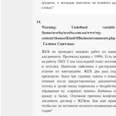
аукцион, а жильцов выселить не понятно ку
словах?
Warning
: Undefined varia
/home/averba/averba.com.ua/www/wp-
content/themes/KindOfBusiness/comments.php
Галина Свитлык
:
ЖЕК не проводил никаких работ по наше
кап.ремонта. Протекала крыша с 1999г. Есть 
на работу ЛКП. У нас (последний этаж) постоя
и потолки. Написали заявление о расторжен
платим по квитанциям. ЖЕК два раза под
приходили. Было три судовых наказа о взыск
отменял после предоставленных документо
потопа и целая папка переписки о бездейств
обращения на «гарячую линию» Кабмина н
крышу и балки. Основная причина конфлик
заключить договор с ЖЕКом. Как нам прави
чтобы нас не заставили оплатить незаконные 
годам?