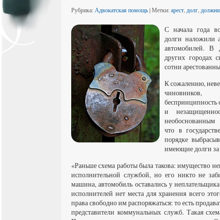
Рубрика:
Адвокатская помощь
| Метки:
арест
,
долг
,
должни
С начала года в
долги наложили а
автомобилей. В 
других городах 
сотни арестованн
К сожалению, нев
чиновников
беспринципность с
и незащищенно
необоснованным 
что в государств
порядке выбрасыв
имеющие долги за
«Раньше схема работы была такова: имущество н
исполнительной службой, но его никто не заби
машина, автомобиль оставались у неплательщика
исполнителей нет места для хранения всего это
права свободно им распоряжаться: то есть продав
представители коммунальных служб. Такая схем