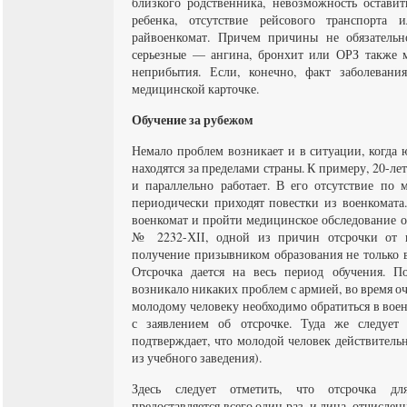
близкого родственника, невозможность оставит
ребенка, отсутствие рейсового транспорта
райвоенкомат. Причем причины не обязатель
серьезные — ангина, бронхит или ОРЗ также м
неприбытия. Если, конечно, факт заболевани
медицинской карточке.
Обучение за рубежом
Немало проблем возникает и в ситуации, когда
находятся за пределами страны. К примеру, 20-л
и параллельно работает. В его отсутствие по 
периодически приходят повестки из военкомата
военкомат и пройти медицинское обследование о
№ 2232-ХІІ, одной из причин отсрочки от 
получение призывником образования не только в
Отсрочка дается на весь период обучения. П
возникало никаких проблем с армией, во время о
молодому человеку необходимо обратиться в вое
с заявлением об отсрочке. Туда же следует 
подтверждает, что молодой человек действитель
из учебного заведения).
Здесь следует отметить, что отсрочка дл
предоставляется всего один раз, и лица, отчисле