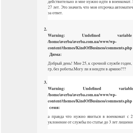
действительно и мне нужно идти в военкомат. 
27 лет. Это значить что моя отсрочка автомат
за ответ.
Warning
: Undefined varia
/home/averba/averba.com.ua/www/wp-
content/themes/KindOfBusiness/comments.php
Дима
:
Добрый день! Мне 25, к срочной службе годен, 
гр, без роботы.Могу ли я неидти в армию???
Warning
: Undefined varia
/home/averba/averba.com.ua/www/wp-
content/themes/KindOfBusiness/comments.php
сеня
:
а правда что нужно явиться в военкомат с 2
уклонение от службы по статье до 3 лет лишен