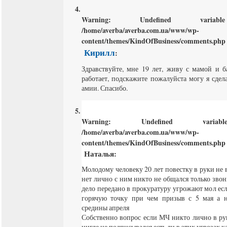
Warning
: Undefined varia
/home/averba/averba.com.ua/www/wp-
content/themes/KindOfBusiness/comments.php
Кирилл
:
Здравствуйте, мне 19 лет, живу с мамой и б
работает, подскажите пожалуйста могу я сдел
амии. Спасибо.
Warning
: Undefined varia
/home/averba/averba.com.ua/www/wp-
content/themes/KindOfBusiness/comments.php
Наталья
:
Молодому человеку 20 лет повестку в руки не 
нет лично с ним никто не общался только звон
дело передано в прокуратуру угрожают мол ес
горячую точку при чем призыв с 5 мая а н
средины апреля
Собственно вопрос если МЧ никто лично в ру
нигде не подписывался есть ли в этих угрозах к