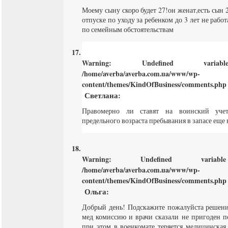
Моему сыну скоро будет 27!он женат,есть сын 2
отпуске по уходу за ребенком до 3 лет не рабо
по семейным обстоятельствам
Warning
: Undefined varia
/home/averba/averba.com.ua/www/wp-
content/themes/KindOfBusiness/comments.php
Светлана
:
Правомерно ли ставят на воинский учет
предельного возраста пребывания в запасе еще 
Warning
: Undefined varia
/home/averba/averba.com.ua/www/wp-
content/themes/KindOfBusiness/comments.php
Ольга
:
Добрый день! Подскажите пожалуйста решени
мед комиссию и врачи сказали не пригоден п
при этом в военкомате теряется медицинская 