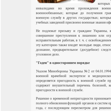
которых
инвалидами во время прохождения воен
военнообязанных; которые до получения гр
военную службу в других государствах; котор
учебных заведений присвоено военные звания офи
Не подлежат призыву и граждане Украины, 
совершение преступления к лишению или огра
исправительным работам, в т. ч. с освобождение
эту категорию также входят молодые люди, отно
дознание, предварительное (досудебное) следст
уголовное дело.
"Годен" в одностороннем порядке
Указом Минобороны Украины №2 от 04.01.1994
военной врачебной экспертизе и медицинско
определяется пригодность к военной службе п
содержит внушительный перечень болезней, к
пригодности к военной службе.
Решение о временной непригодности принимаетс
полного обновления функций органов и систем ор
года, с последующим пересмотром для решени