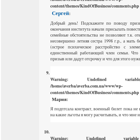
content/themes/KindOfBusiness/comments.php
Сергей
:
Добрый день! Подскажите по поводу приз
окончания института начали присылать повест
семейные обстоятельства не позволяют т.к. оте
несовершено летняя сестра 1998 г.р., а мать 
(острое психическое расстройство с эле
единственный работающий член семьи. Что 
призыв или дадут отсрочку и что для этого нуж
Warning
: Undefined varia
/home/averba/averba.com.ua/www/wp-
content/themes/KindOfBusiness/comments.php
Мария
:
Я подптсала контракт, военный билет пока не 
на какие льготы я могу расчитывать, и что мне
Warning
: Undefined varia