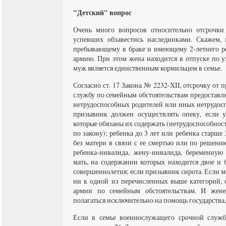
"Детский" вопрос
Очень много вопросов относительно отсрочки
успевших обзавестись наследниками. Скажем, 
пребывающему в браке и имеющему 2-летнего ре
армию. При этом жена находится в отпуске по ух
муж является единственным кормильцем в семье.
Согласно ст. 17 Закона № 2232-XII, отсрочку от
службу по семейным обстоятельствам предостав
нетрудоспособных родителей или иных нетрудос
призывник должен осуществлять опеку, если 
которые обязаны их содержать (нетрудоспособност
по закону); ребенка до 3 лет или ребенка старше 
без матери в связи с ее смертью или по решению
ребенка-инвалида, жену-инвалида, беременную
мать, на содержании которых находится двое и 
совершеннолетия; если призывник сирота. Если м
ни к одной из перечисленных выше категорий, 
армии по семейным обстоятельствам. И жене
полагаться исключительно на помощь государства,
Если в семье военнослужащего срочной служб