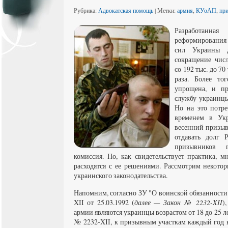
Рубрика:
Адвокатская помощь
| Метки:
армия
,
КУоАП
,
пр
Разработанна
реформирования
сил Украины д
сокращение чис
со 192 тыс. до 70 
раза. Более то
упрощена, и пр
службу украинцы
Но на это потре
временем в Укр
весенний призыв
отдавать долг 
призывников 
комиссия. Но, как свидетельствует практика, 
расходятся с ее решениями. Рассмотрим некото
украинского законодательства.
Напомним, согласно ЗУ "О воинской обязанности
XII от 25.03.1992 (
далее — Закон № 2232-XII
)
армии являются украинцы возрастом от 18 до 25 лет
№ 2232-XII, к призывным участкам каждый год 