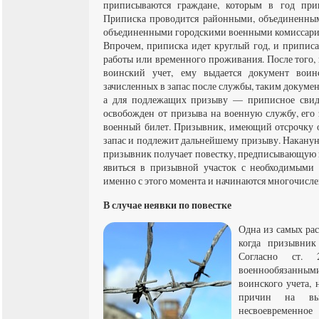
приписываются граждане, которым в год прип
Приписка проводится районными, объединенны
объединенными городскими военными комиссариа
Впрочем, приписка идет круглый год, и припис
работы или временного проживания. После того,
воинский учет, ему выдается документ воинс
зачисленных в запас после службы, таким докумен
а для подлежащих призыву — приписное свиде
освобожден от призыва на военную службу, его 
военный билет. Призывник, имеющий отсрочку от
запас и подлежит дальнейшему призыву. Накану
призывник получает повестку, предписывающую 
явиться в призывной участок с необходимыми 
именно с этого момента и начинаются многочисл
В случае неявки по повестке
Одна из самых ра
когда призывник
Согласно ст. 
военнообязанным
воинского учета, 
причин на вы
несвоевременное