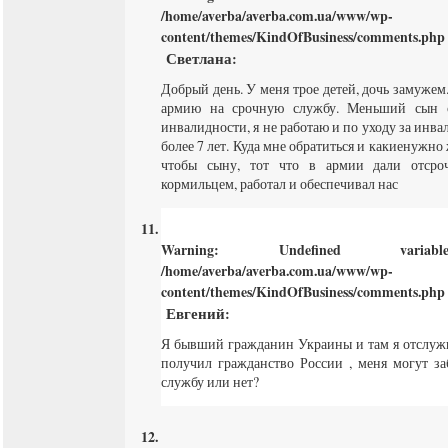
/home/averba/averba.com.ua/www/wp-
content/themes/KindOfBusiness/comments.php
Светлана
:
Добрый день. У меня трое детей, дочь замужем
армию на срочную службу. Меньший сын с
инвалидности, я не работаю и по уходу за инва
более 7 лет. Куда мне обратиться и какиенужн
чтобы сыну, тот что в армии дали отсро
кормильцем, работал и обеспечивал нас
Warning
: Undefined varia
/home/averba/averba.com.ua/www/wp-
content/themes/KindOfBusiness/comments.php
Евгений
:
Я бывший гражданин Украины и там я отслужил
получил гражданство России , меня могут з
службу или нет?