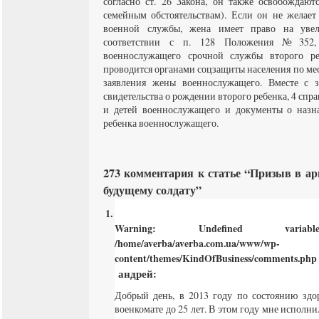
согласно ст. 26 Закона, он также освобождают
семейным обстоятельствам). Если он не желает
военной службы, жена имеет право на уве
соответствии с п. 128 Положения №352
военнослужащего срочной службы второго р
проводится органами соцзащиты населения по ме
заявления жены военнослужащего. Вместе с з
свидетельства о рождении второго ребенка, 4 спр
и детей военнослужащего и документы о назн
ребенка военнослужащего.
273 комментария к статье “Призыв в а
будущему солдату”
Warning
: Undefined varia
/home/averba/averba.com.ua/www/wp-
content/themes/KindOfBusiness/comments.php
андрей
:
Добрый день, в 2013 году по состоянию здо
военкомате до 25 лет. В этом году мне исполн