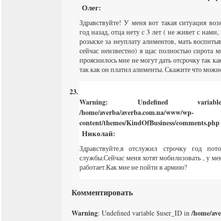
Олег
:
Здравствуйте! У меня вот такая ситуация воз
год назад, отца нету с 3 лет ( не живет с нами,
розыске за неуплату алиментов, мать воспитыв
сейчас неизвестно) я щас полностью сирота м
прояснилось мне не могут дать отсрочку так ка
так как он платил алименты. Скажите что можн
Warning
: Undefined varia
/home/averba/averba.com.ua/www/wp-
content/themes/KindOfBusiness/comments.php
Николай
:
Здравствуйте,я отслужил строчку год пот
службы.Сейчас меня хотят мобилизовать , у ме
работает.Как мне не пойти в армию?
Комментировать
Warning
/home/av
: Undefined variable $user_ID in