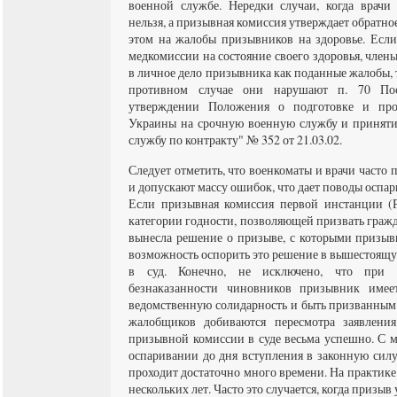
военной службе. Нередки случаи, когда врачи 
нельзя, а призывная комиссия утверждает обратно
этом на жалобы призывников на здоровье. Если
медкомиссии на состояние своего здоровья, член
в личное дело призывника как поданные жалобы, 
противном случае они нарушают п. 70 По
утверждении Положения о подготовке и про
Украины на срочную военную службу и принят
службу по контракту" № 352 от 21.03.02.
Следует отметить, что военкоматы и врачи част
и допускают массу ошибок, что дает поводы оспа
Если призывная комиссия первой инстанции (
категории годности, позволяющей призвать граж
вынесла решение о призыве, с которыми призывн
возможность оспорить это решение в вышестоящ
в суд. Конечно, не исключено, что при
безнаказанности чиновников призывник имее
ведомственную солидарность и быть призванным
жалобщиков добиваются пересмотра заявлени
призывной комиссии в суде весьма успешно. С м
оспаривании до дня вступления в законную силу
проходит достаточно много времени. На практике
нескольких лет. Часто это случается, когда призыв