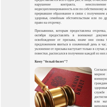
нарушение контракта, неисполнен
недисциплинированность или по собственному же
прервавшие образование в связи с получением 
здоровья, семейным обстоятельствам или по д
право на отсрочку.
Призывники, которым предоставлена отсрочка
октября предоставлять в военкомат докум
освобождение от призыва, иначе они снова б
предложением явиться в означенный день и час.
уклонение от призыва наступает только в случае,
повестки, расписался в получении каждой из них и
Кому "белый билет"?
Согласно
мирное 
военну
граждан
здоровь
службе 
достигли
или мат
неполно