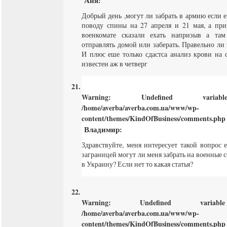
Аня
:
Добрый день ,могут ли забрать в армию если 
поводу спины на 27 апреля и 21 мая, а пр
военкомате сказали ехать напризыв а та
отправлять домой или заберать. Правельно ли 
И плюс еше только сдастса анализ крови на с
известен аж в четверг
Warning
: Undefined varia
/home/averba/averba.com.ua/www/wp-
content/themes/KindOfBusiness/comments.php
Владимир
:
Здравствуйте, меня интересует такой вопрос
заграницей могут ли меня забрать на военные 
в Украину? Если нет то какая статья?
Warning
: Undefined varia
/home/averba/averba.com.ua/www/wp-
content/themes/KindOfBusiness/comments.php