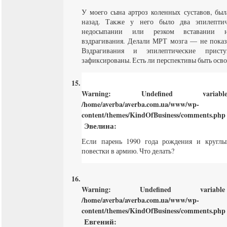
У моего сына артроз коленных суставов, был
назад. Также у него было два эпилепти
недосыпании или резком вставании н
вздрагивания. Делали МРТ мозга — не показ
Вздрагивания и эпилептические прист
зафиксированы. Есть ли перспективы быть ос
Warning
: Undefined varia
/home/averba/averba.com.ua/www/wp-
content/themes/KindOfBusiness/comments.php
Эвелина
:
Если парень 1990 года рождения и круглы
повестки в армию. Что делать?
Warning
: Undefined varia
/home/averba/averba.com.ua/www/wp-
content/themes/KindOfBusiness/comments.php
Евгений
: