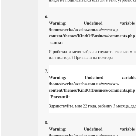
Warning
: Undefined varia
/home/averba/averba.com.ua/www/wp-
content/themes/KindOfBusiness/comments.php
саша
:
Я роботал и меня забрали служить сколько мн
или полтора? Призвали на полтора
Warning
: Undefined varia
/home/averba/averba.com.ua/www/wp-
content/themes/KindOfBusiness/comments.php
Евгений
:
Здравствуйте, мне 22 года, ребенку 3 месяца, да
Warning
: Undefined varia
/home/averba/averba.com.ua/www/wp-