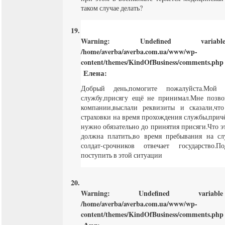
таком случае делать?
Warning
: Undefined varia
/home/averba/averba.com.ua/www/wp-
content/themes/KindOfBusiness/comments.php
Елена
:
Добрый день,помогите пожалуйста.Мой
службу,присягу ещё не принимал.Мне позво
компании,выслали реквизиты и сказали,чт
страховки на время прохождения службы,причё
нужно обязательно до принятия присяги.Что эт
должна платить,во время пребывания на сл
солдат-срочников отвечает государство.П
поступить в этой ситуации
Warning
: Undefined varia
/home/averba/averba.com.ua/www/wp-
content/themes/KindOfBusiness/comments.php