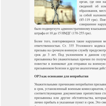
орган, где они на
сведений об изм
образования, мест
за собой наложе
(85-119 грн). По
совершение наруш
было подвергнуто административному взысканию,
штрафа от 10 до 15 НМДГ (170-255 грн).
Более того, повторяющиеся такие нарушения мо
ответственностью. Ст. 335 Уголовного кодекс
призыва на срочную военную службу предусмотр
срок до 3 лет. Под уклонением в данном слу
призывника без уважительных причин по получе
повестке в военкомат для отправки на военную
призывником болезни и другие аналогичные дейс
ОРЗ как основание для неприбытия
Уважительными причинами неприбытия призывн
в срок, установленный военным комиссариатом,
соответствующими документами препятствия сти
призывника или другие обстоятельства, котор
лично прибыть в указанные пункт и срок. Это сме