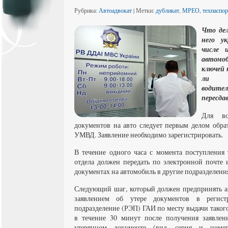
Рубрика:
Автоадвокат
| Метки:
дубликат
,
МРЕО
,
техпаспор
Что дел
него у
числе 
автомо
ключей 
ли п
водите
пересда
Для во
документов на авто следует первым делом обрат
УМВД. Заявление необходимо зарегистрировать.
В течение одного часа с момента поступления
отдела должен передать по электронной почте
документах на автомобиль в другие подразделени
Следующий шаг, который должен предпринять а
заявлением об утере документов в регистр
подразделение (РЭП) ГАИ по месту выдачи таког
в течение 30 минут после получения заявлен
утерянном документе (вид, серия и номе