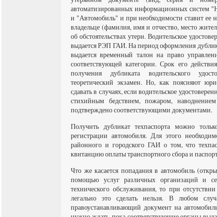
автоматизированных информационных систем "Н
и "Автомобиль" и при необходимости ставит ее н
владельце (фамилия, имя и отчество, место жите
об обстоятельствах утери. Водительское удостове
выдается РЭП ГАИ. На период оформления дублик
выдается временный талон на право управлен
соответствующей категории. Срок его действи
получения дубликата водительского удосто
теоретический экзамен. Но, как поясняют юри
сдавать в случаях, если водительское удостоверени
стихийным бедствием, пожаром, наводнением
подтверждено соответствующими документами.
Получить дубликат техпаспорта можно тол
регистрации автомобиля. Для этого необходим
районного и городского ГАИ о том, что техпа
квитанцию оплаты транспортного сбора и паспор
Что же касается попадания в автомобиль (откры
помощью услуг различных организаций и се
технического обслуживания, то при отсутстви
легально это сделать нельзя. В любом случ
правоустанавливающий документ на автомобиль
нужно ждать, пока соответствующие органы выд