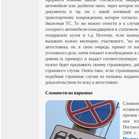
автомобиле или разбитое окно, через которое п
документы и пр. ни с какой натяжкой не
транспортному повреждению, которое согласно
движения
ТС. То же можно отнести и к случая
соседнего автомобиля (находящимся в статичном 
поцарапали кузов и т.д. Поэтому, если налиц
вызывать нужно милицию, участкового, "на зе
автостоянка, он, в свою очередь, примет от в
уголовного дела, затем откажет в возбуждении в 
деяния (к примеру) и выдаст соответствующую 
нужно будет предъявить своему страховщику, да
страхового случая. Опять-таки, если страховщика
подобные страховые случаи не названы, выданн
доказательством по иску к автостоянке.
Сложности на парковке
Сложне
оставил
причем 
она ил
Постан
2009 г
Правил