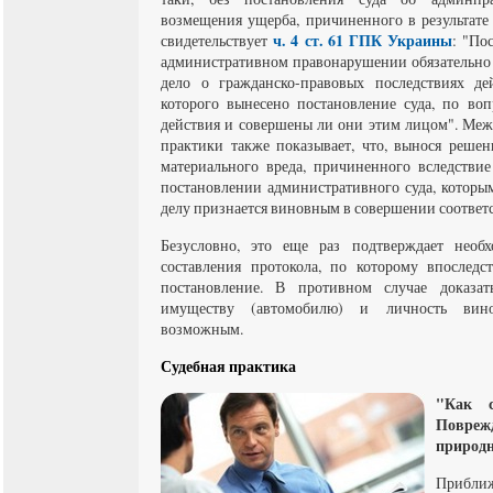
возмещения ущерба, причиненного в результат
ч. 4 ст. 61 ГПК Украины
свидетельствует
: "По
административном правонарушении обязательно 
дело о гражданско-правовых последствиях де
которого вынесено постановление суда, по во
действия и совершены ли они этим лицом". Меж
практики также показывает, что, вынося реше
материального вреда, причиненного вследстви
постановлении административного суда, которы
делу признается виновным в совершении соотве
Безусловно, это еще раз подтверждает необ
составления протокола, по которому впоследс
постановление. В противном случае доказа
имуществу (автомобилю) и личность вино
возможным.
Судебная практика
"Как 
Повре
природ
Прибл