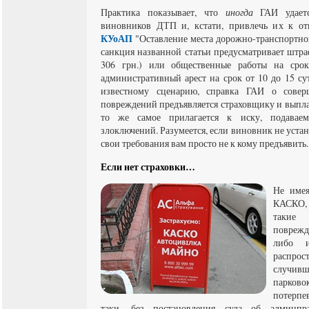
Практика показывает, что
иногда
ГАИ удаетс
виновников ДТП и, кстати, привлечь их к о
КУоАП
"Оставление места дорожно-транспортно
санкция названной статьи предусматривает штр
306 грн.) или общественные работы на сро
административный арест на срок от 10 до 15 су
известному сценарию, справка ГАИ о сове
повреждений предъявляется страховщику и выплач
то же самое прилагается к иску, подава
злоключений. Разумеется, если виновник не установ
свои требования вам просто не к кому предъявить.
Если нет страховки…
Не имея
КАСКО,
такие 
поврежде
либо и
распрос
случивш
парков
потерпе
таки, без постановления суда об админпра