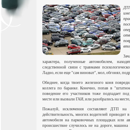
ДТП
им
пр
по
оп
от
пов
вто
Зач
характера, полученные автомобилем, наход
следственной связи с травмами психологическог
Ладно, если еще "сам виноват", мол, обгонял, под
Обиднее, когда твоего железного коня повредил
коллега по баранке. Конечно, попав в "штатн
поведение его участников тоже подпадает под
месте или вызвали ГАИ, или разобрались на месте
Пожалуй, исключения составляют ДТП на п
действительность, многих водителей приводит в
автомобиля на парковочных площадках или авт
происшествие случилось не на дороге, машина