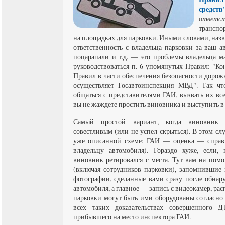
средств
ответст
транспо
на площадках для парковки. Иными словами, наз
ответственность с владельца парковки за ваш а
поцарапали и т.д. — это проблемы владельца 
руководствоваться п. 6 упомянутых Правил: "Ко
Правил в части обеспечения безопасности дорож
осуществляет Госавтоинспекция МВД". Так чт
общаться с представителями ГАИ, вызвать их все
вы не жаждете простить виновника и выступить в 
Самый простой вариант, когда виновник 
совестливым (или не успел скрыться). В этом сл
уже описанной схеме: ГАИ — оценка — справк
владельцу автомобиля). Гораздо хуже, если,
виновник ретировался с места. Тут вам на пом
(включая сотрудников парковки), запомнившие
фотографии, сделанные вами сразу после обна
автомобиля, а главное — запись с видеокамер, рас
парковки могут быть ими оборудованы согласно 
всех таких доказательствах совершенного 
прибывшего на место инспектора ГАИ.