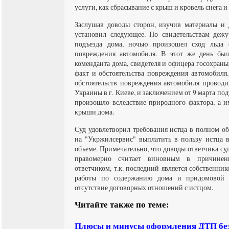
услуги, как сбрасывание с крыш и кровель снега и 
Заслушав доводы сторон, изучив материалы и д
установил следующее. По свидетельствам дежу
подъезда дома, ночью произошел сход льда
повреждения автомобиля. В этот же день был
коменданта дома, свидетеля и офицера госохран
факт и обстоятельства повреждения автомобиля
обстоятельств повреждения автомобиля прово
Украины в г. Киеве, и заключением от 9 марта по
произошло вследствие природного фактора, а 
крыши дома.
Суд удовлетворил требования истца в полном об
на "Укржилсервис" выплатить в пользу истца 
объеме. Примечательно, что доводы ответчика суд
правомерно считает виновным в причинен
ответчиком, т.к. последний является собственни
работы по содержанию дома и придомовой т
отсутствие договорных отношений с истцом.
Читайте также по теме:
Плюсы и минусы оформления ДТП бе