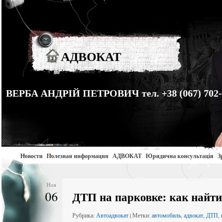
АДВОКАТ
ВЕРБА АНДРІЙ ПЕТРОВИЧ тел. +38 (067) 702-
Новости
Полезная информация
АДВОКАТ
Юридична консультація
З
Ноя
06
ДТП на парковке: как найти
Рубрика:
Автоадвокат
| Метки:
автомобиль
,
адвокат
,
ДТП
,