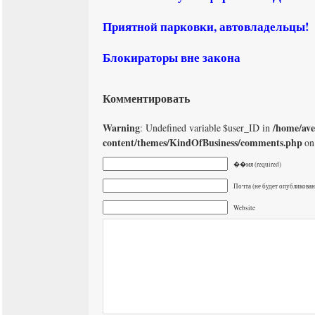
Приятной парковки, автовладельцы!
Блокираторы вне закона
Комментировать
Warning
/home/av
: Undefined variable $user_ID in
content/themes/KindOfBusiness/comments.php
on
��мя (required)
Почта (не будет опубликована
Website