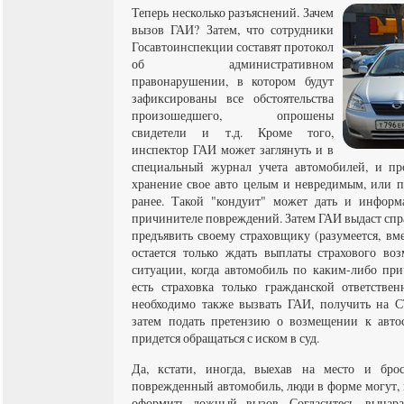
Теперь несколько разъяснений. Зачем
вызов ГАИ? Затем, что сотрудники
Госавтоинспекции составят протокол
об административном
правонарушении, в котором будут
зафиксированы все обстоятельства
произошедшего, опрошены
свидетели и т.д. Кроме того,
инспектор ГАИ может заглянуть и в
специальный журнал учета автомобилей, и пр
хранение свое авто целым и невредимым, или 
ранее. Такой "кондуит" может дать и информ
причинителе повреждений. Затем ГАИ выдаст спр
предъявить своему страховщику (разумеется, вме
остается только ждать выплаты страхового во
ситуации, когда автомобиль по каким-либо при
есть страховка только гражданской ответстве
необходимо также вызвать ГАИ, получить на 
затем подать претензию о возмещении к автос
придется обращаться с иском в суд.
Да, кстати, иногда, выехав на место и бр
поврежденный автомобиль, люди в форме могут, м
оформить ложный вызов. Согласитесь, выцар