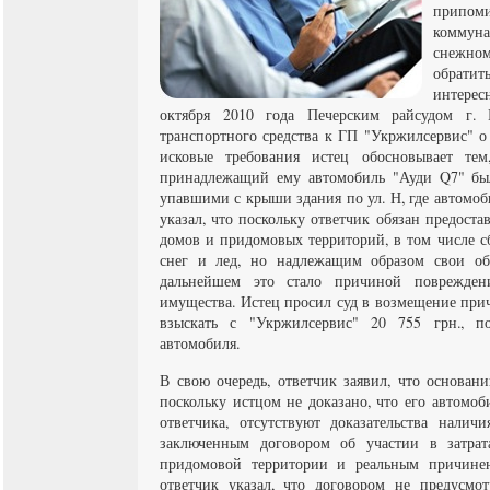
припо
комму
снежно
обрати
интерес
октября 2010 года Печерским райсудом г. 
транспортного средства к ГП "Укржилсервис" 
исковые требования истец обосновывает те
принадлежащий ему автомобиль "Ауди Q7" был
упавшими с крыши здания по ул. Н, где автомоб
указал, что поскольку ответчик обязан предост
домов и придомовых территорий, в том числе с
снег и лед, но надлежащим образом свои об
дальнейшем это стало причиной поврежден
имущества. Истец просил суд в возмещение при
взыскать с "Укржилсервис" 20 755 грн., п
автомобиля.
В свою очередь, ответчик заявил, что основани
поскольку истцом не доказано, что его автомо
ответчика, отсутствуют доказательства нали
заключенным договором об участии в затра
придомовой территории и реальным причинен
ответчик указал, что договором не предусмот