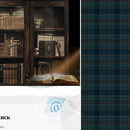
иск
ing