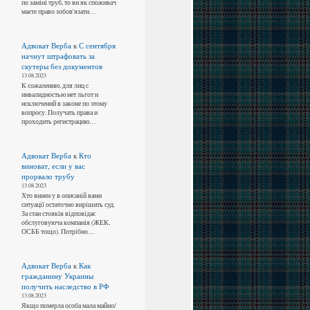
по заміні труб, то ви як споживач
маєте право зобов'язати…
Адвокат Верба
к
С сентября
начнут штрафовать за
скутеры без документов
13.08.2023
К сожалению, для лиц с
инвалидностью нет льгот и
исключений в законе по этому
вопросу. Получать права и
проходить регистрацию…
Адвокат Верба
к
Кто
виноват, если у вас
прорвало трубу
13.08.2023
Хто винен у в описаній вами
ситуації остаточно вирішить суд.
За стан стояків відповідає
обслуговуюча компанія (ЖЕК,
ОСББ тощо). Потрібно…
Адвокат Верба
к
Как
гражданину Украины
получить наследство в РФ
13.08.2023
Якщо померла особа мала майно/