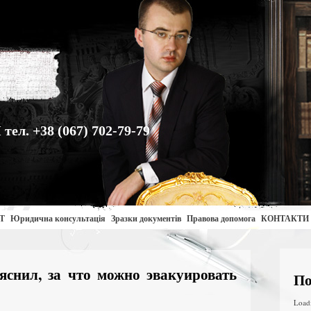
. +38 (067) 702-79-79
Т
Юридична консультація
Зразки документів
Правова допомога
КОНТАКТИ
снил, за что можно эвакуировать
По
Load