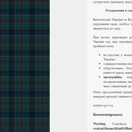
суперечить принципу верхов
Оскарження в суд
Конституція України та Ко
порушення прав, свобод та
звернутися до суду.
При цьому, відповідно до
України суд при перевірці
прийняті вони:
на підставі, у меж
України;
з використанням по
обґрунтовано, без
рівності перед зако
пропорційно
, зок
несприятливими нас
яких спрямоване це
Отже, при реалізації прац
наведені критерії законнос
minjust.gov.ua
Комментировать
Warning
: Undefined
content/themes/KindOfBus