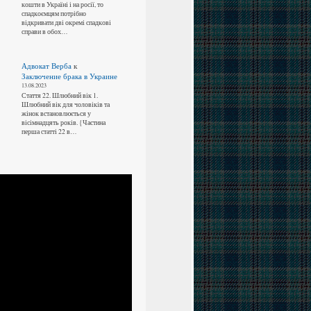
кошти в Україні і на росії, то
спадкоємцям потрібно
відкривати дві окремі спадкові
справи в обох…
Адвокат Верба
к
Заключение брака в Украине
13.08.2023
Стаття 22. Шлюбний вік 1.
Шлюбний вік для чоловіків та
жінок встановлюється у
вісімнадцять років. {Частина
перша статті 22 в…