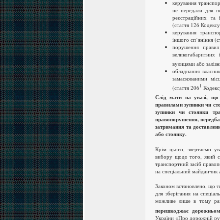
керування транспор
не передали для пе
реєстраційних та
(стаття 126 Кодексу
керування транспо
іншого сп’яніння (с
порушення правил
великогабаритних 
вулицями або заліз
обладнання власни
замаскованими міс
1
(стаття 206
Кодекс
Слід мати на увазі, що
правилами зупинки чи сто
зупинки чи стоянки тр
правопорушення, передба
затримання та доставленн
або стоянку.
Крім цього, звертаємо ув
вибору щодо того, який с
транспортний засіб правоп
на спеціальний майданчик 
Законом встановлено, що 
для зберігання на спеціа
можливе лише в тому ра
перешкоджає дорожньом
України «Про дорожній ру