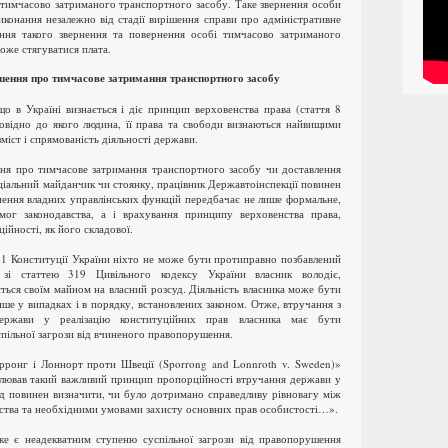
 тимчасово затриманого транспортного засобу. Таке звернення особи
иконання незалежно від стадії вирішення справи про адміністративне
ння такого звернення та повернення особі тимчасово затриманого
оже стягуватися плата.
шення про тимчасове затримання транспортного засобу
о в Україні визнається і діє принцип верховенства права (стаття 8
повідно до якого людина, її права та свободи визнаються найвищими
міст і спрямованість діяльності держави.
ня про тимчасове затримання транспортного засобу чи доставлення
еціальний майданчик чи стоянку, працівник Державтоінспекції повинен
нення владних управлінських функцій передбачає не лише формальне,
мог законодавства, а і врахування принципу верховенства права,
ійності, як його складової.
 41 Конституції України ніхто не може бути протиправно позбавлений
о зі статтею 319 Цивільного кодексу України власник володіє,
ться своїм майном на власний розсуд. Діяльність власника може бути
е у випадках і в порядку, встановлених законом. Отже, втручання з
ержави у реалізацію конституційних прав власника має бути
пільної загрози від вчиненого правопорушення.
рронг і Лоннорт проти Швеції (Sporrong and Lonnroth v. Sweden)»
ював такий важливий принцип пропорційності втручання держави у
д повинен визначити, чи було дотримано справедливу рівновагу між
ьства та необхідними умовами захисту основних прав особистості…».
ке є неадекватним ступеню суспільної загрози від правопорушення