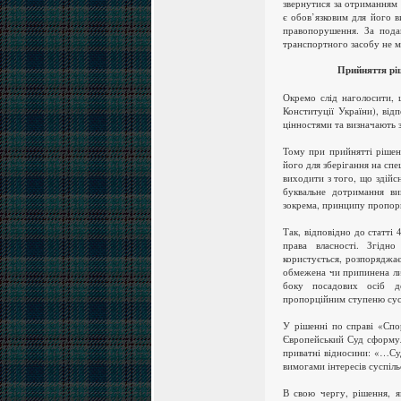
звернутися за отриманням
є обов’язковим для його в
правопорушення. За пода
транспортного засобу не м
Прийняття рі
Окремо слід наголосити, щ
Конституції України), від
цінностями та визначають з
Тому при прийнятті рішен
його для зберігання на сп
виходити з того, що здійс
буквальне дотримання ви
зокрема, принципу пропорц
Так, відповідно до статті
права власності. Згідн
користується, розпоряджає
обмежена чи припинена лиш
боку посадових осіб д
пропорційним ступеню сус
У рішенні по справі «Спо
Європейський Суд сформул
приватні відносини: «…Су
вимогами інтересів суспіл
В свою чергу, рішення, я