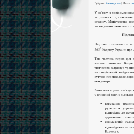
Рубрика:
Автоадвокат
| Метки:
а
У зв’язку з повідомленням
затримання і доставлення
стоянку, Міністерство юс
застосування зазначеного 
Підстав
Підстави тимчасового за
2
265
Кодексу України про 
Так, частина перша цієї 
вчинено визначені Кодекс
тимчасово затримує транс
на спеціальний майданчи
суттєво перешкоджає доро
евакуатора.
Зазначена норма пов’язує 
у вчиненні яких є підстав
керування трансп
рульового управл
відповідно до вста
державного технічн
експлуатація транс
відповідають запис
Кодексу);