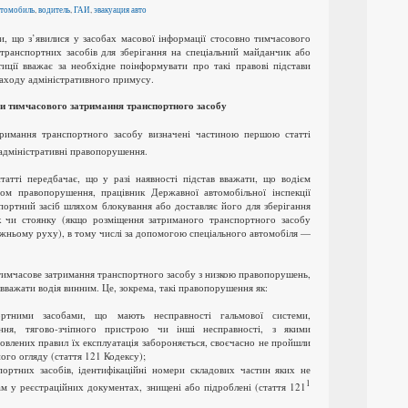
втомобиль
,
водитель
,
ГАИ
,
эвакуация авто
и, що з’явилися у засобах масової інформації стосовно тимчасового
 транспортних засобів для зберігання на спеціальний майданчик або
тиції вважає за необхідне поінформувати про такі правові підстави
заходу адміністративного примусу.
и тимчасового затримання транспортного засобу
тримання транспортного засобу визначені частиною першою статті
адміністративні правопорушення.
статті передбачає, що у разі наявності підстав вважати, що водієм
ом правопорушення, працівник Державної автомобільної інспекції
портний засіб шляхом блокування або доставляє його для зберігання
к чи стоянку (якщо розміщення затриманого транспортного засобу
жньому руху), в тому числі за допомогою спеціального автомобіля —
тимчасове затримання транспортного засобу з низкою правопорушень,
и вважати водія винним.
Це, зокрема, такі правопорушення як:
ортними засобами, що мають несправності гальмової системи,
іння, тягово-зчіпного пристрою чи інші несправності, з якими
новлених правил їх експлуатація забороняється, своєчасно не пройшли
ого огляду (стаття 121 Кодексу);
портних засобів, ідентифікаційні номери складових частин яких не
1
ам у реєстраційних документах, знищені або підроблені (стаття 121