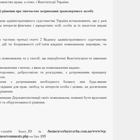
енства права, а отже, і Конституції України.
і рішення про тимчасове затримання транспортного засобу
декс адміністративного судочинства України встановлюють, що у разі
 інтересів фізичних і юридичних осіб, особа за їх захистом вправі
 частини третьої статті 2 Кодексу адміністративного судочинства
 дій чи бездіяльності суб’єктів владних повноважень перевіряє, чи
ах повноважень та у спосіб, що передбачені Конституцією та законами
вноваження з метою, з якою це повноваження надано;
сторонньо, добросовісно та розсудливо, з дотриманням принципу
ном;
рема з дотриманням необхідного балансу між будь-якими
лідками для прав, свобод та інтересів особи і цілями, на досягнення
 рішення.
івниками Державтоінспекції своїх повноважень повинні бути враховані
ті та обґрунтованості рішення.
 variable $user_ID in
/home/averba/averba.com.ua/www/wp-
iness/comments.php
on line
155