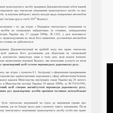
ання транспортного засобу працівник Державтоінспекції зобов’язаний
повідомити про тимчасове затримання транспортного засобу та своє
обу за власним вибором і вжити заходів щодо повернення автомобіля
2
ції (частина друга статті 265
Кодексу).
аховувати і те, що згідно з Порядком тимчасового затримання та
 засобів на спеціальних майданчиках та стоянках, затвердженим
істрів України від 17 грудня 2008р. №1102, у разі можливості
го правопорушення на місці його виявлення, доставлення автомобіля
чи стоянку не здійснюється.
цівник Державтоінспекції як крайній захід має право тимчасово
 засіб шляхом його доставлення для зберігання на спеціальний
а допомогою евакуатора лише в тому разі, коли водієм вчинено
ене визначеними нормами Кодексу, яке неможливо усунути на місці
му транспортний засіб суттєво перешкоджає дорожньому руху
.
ти, що згідно з пунктом 8.1. Інструкції з оформлення працівниками
еріалів про адміністративні порушення у сфері забезпечення безпеки
женої наказом Міністерства внутрішніх справ України від 26 лютого
о в Міністерстві юстиції України 24 квітня 2009р. за №374/16390),
тний засіб створює значні/суттєві перешкоди дорожньому руху,
вим рух транспортних засобів проїзною частиною автомобільної
е бути тимчасово затриманий на строк до вирішення справи про
шення, але не більше трьох днів з моменту такого затримання. Після
року тимчасового затримання транспортного засобу особа має право