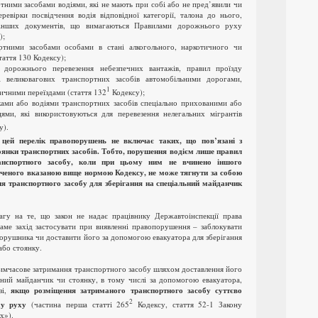
тними засобами водіями, які не мають при собі або не пред’явили чи
ревірки посвідчення водія відповідної категорії, талона до нього,
 інших документів, що вимагаються Правилами дорожнього руху
);
ртними засобами особами в стані алкогольного, наркотичного чи
таття 130 Кодексу);
 дорожнього перевезення небезпечних вантажів, правил проїзду
і великовагових транспортних засобів автомобільними дорогами,
1
ничними переїздами (стаття 132
Кодексу);
ками або водіями транспортних засобів спеціально прихованими або
цями, які використовуються для перевезення нелегальних мігрантів
у).
 цей перелік правопорушень не включає таких, що пов’язані з
янки транспортних засобів. Тобто, порушення водієм лише правил
анспортного засобу, коли при цьому ним не вчинено іншого
ченого вказаною вище нормою Кодексу, не може тягнути за собою
я транспортного засобу для зберігання на спеціальний майданчик
агу на те, що закон не надає працівнику Державтоінспекції права
аме захід застосувати при виявленні правопорушення – заблокувати
орушника чи доставити його за допомогою евакуатора для зберігання
або стоянку.
тимчасове затримання транспортного засобу шляхом доставлення його
льний майданчик чи стоянку, в тому числі за допомогою евакуатора,
зі,
якщо розміщення затриманого транспортного засобу суттєво
2
у руху
(частина перша статті 265
Кодексу, стаття 52-1 Закону
х»).