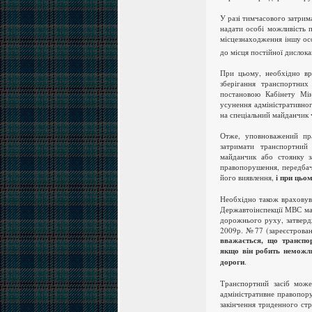
У разі тимчасового затрим
надати особі можливість 
місцезнаходження іншу ос
до місця постійної дислока
При цьому, необхідно вр
зберігання транспортних
постановою Кабінету Мін
усунення адміністративно
на спеціальний майданчик 
Отже, уповноважений пра
затримати транспортний
майданчик або стоянку з
правопорушення, передбач
його виявлення,
і при цьо
Необхідно також враховува
Державтоінспекції МВС мат
дорожнього руху, затверд
2009р. №77 (зареєстрован
вважається, що транспор
якщо він робить неможли
дороги
.
Транспортний засіб мож
адміністративне правопору
закінчення триденного ст