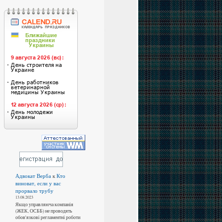
Адвокат Верба
к
Кто
виноват, если у вас
прорвало трубу
13.08.2023
Якщо управляюча компанія
(ЖЕК, ОСББ) не проводять
обов'язкові регламентні роботи