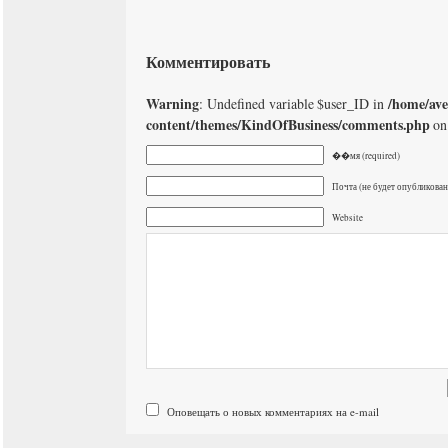
Комментировать
Warning
/home/av
: Undefined variable $user_ID in
content/themes/KindOfBusiness/comments.php
on
��мя (required)
Почта (не будет опубликована
Website
Оповещать о новых комментариях на e-mail