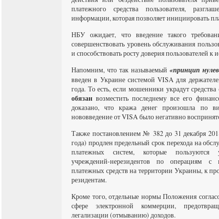
платежного средства пользователя, разг
информации, которая позволяет инициировать п
НБУ ожидает, что введение такого требован
совершенствовать уровень обслуживания пользо
и способствовать росту доверия пользователей к 
Напомним, что так называемый
«принцип нуле
введен в Украине системой VISA для держателей
года. То есть, если мошенники украдут средства
обязан
возместить последнему все его финанс
доказано, что кража денег произошла по ви
нововведение от VISA было негативно воспринят
Также постановлением № 382 до 31 декабря 201
года) продлен предельный срок перехода на обс
платежных систем, которые пользуются у
учреждений-нерезидентов по операциям с 
платежных средств на территории Украины, к п
резидентам.
Кроме того, отдельные нормы Положения согласо
сфере электронной коммерции, предотвра
легализации (отмыванию) доходов.