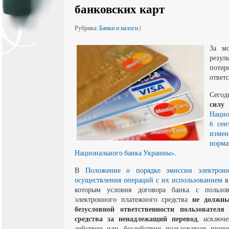
банковских карт
Рубрика:
Банки и налоги
|
За мо
резу
поте
ответ
Сегод
сил
Нацио
6 сен
изм
норм
Национального банка Украины»
.
В
Положение о порядке эмиссии электрон
осуществления операций с их использованием
в
которым
условия договора банка с пользо
не должны
электронного платежного средства
безусловной ответственности пользователя
средства за ненадлежащий перевод
,
исключе
действия или бездействие пользователя прив