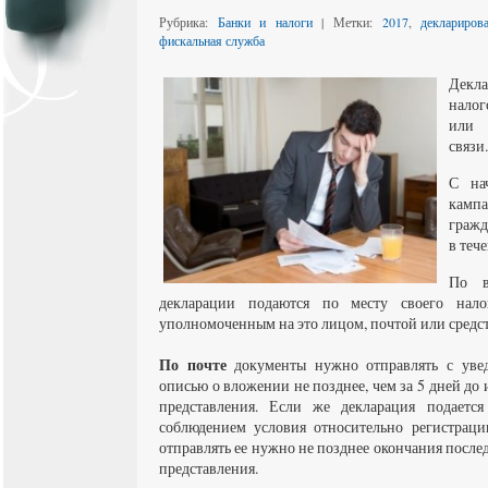
Рубрика:
Банки и налоги
| Метки:
2017
,
деклариров
фискальная служба
Декл
налог
или 
связи.
С нач
кам
гражд
в тече
По в
декларации подаются по месту своего нало
уполномоченным на это лицом, почтой или средст
По почте
документы нужно отправлять с уве
описью о вложении не позднее, чем за 5 дней до 
представления. Если же декларация подаетс
соблюдением условия относительно регистраци
отправлять ее нужно не позднее окончания послед
представления.