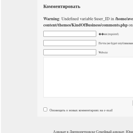
Комментировать
Warning
/home/av
: Undefined variable $user_ID in
content/themes/KindOfBusiness/comments.php
on
��мя (required)
Почта (не будет опубликована
Website
Оповещать о новых комментариях на e-mail
Адвокат в Днепропетровске
Семейный адвокат
.
Юри