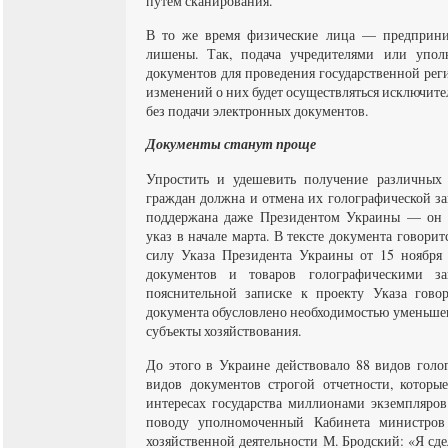
путем сканирования.
В то же время физические лица — предприни
лишены. Так, подача учредителями или упо
документов для проведения государственной ре
изменений о них будет осуществляться исключит
без подачи электронных документов.
Документы станут проще
Упростить и удешевить получение различных 
граждан должна и отмена их голографической з
поддержана даже Президентом Украины — он 
указ в начале марта. В тексте документа говор
силу Указа Президента Украины от 15 ноября
документов и товаров голографическими з
пояснительной записке к проекту Указа говор
документа обусловлено необходимостью уменьше
субъекты хозяйствования.
До этого в Украине действовало 88 видов гол
видов документов строгой отчетности, которы
интересах государства миллионами экземпляров
поводу уполномоченный Кабинета министров
хозяйственной деятельности М. Бродский: «Я сд