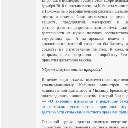
Впрочем, в последнее время в этой сфере появил
декабря 2010 г. постановлением Кабинета минис
в Положение о разрешительной системе» штампе
печати и штампы были исключены из перечня
веществ, предприятий, мастерских и л
распространяется разрешительная система. Так
деятельности не нужно получать соответству
внутренних дел. А на прошлой неделе в п
законопроект, который разрешил бы бизнесу и
средства на изготовление печатей. К сожал
«сырым», и его направили на доработку. Тем 
принятия достаточно высока.
Убрать искусственные преграды!
В целом идея отмены повсеместного примен
уполномоченному Кабинета министров п
хозяйственной деятельности Михаилу Бродскому.
подтвердились законопроектом, который был под
—
«О внесении изменений в некоторые зако
относительно установления принципа осущ
деятельности субъектами частного права без при
Основной целью проекта является введение
субъектами хозяйствования частного права хозя