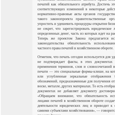
печатей как обязательного атрибута. Достичь э
соответствующих изменений в некоторые дейс
нормативно-правовые акты органов государств
такого законопроекта правительственные ор
упростить и удешевить процедуры открытия бизн
не секрет, что зарегистрировать юридическое
определенных денег, часть из которых идет на р
Теперь же проектом Закона предлагается и
законодательства обязательность использов
частного права печатей в хозяйственном обороте.
Отметим, что печать сегодня используется для у
не подтверждает факты, в этих документах
применения терминов, слов и словосочетаний
печати — это специальные формы-клише, на ко
или углубленные зеркальные отображения т
обозначений, предназначенные для получения отп
воске, металле, других материалах. То есть отоб
документах не добавляет документу достовер
«Обращаем внимание, что обязательность ис
лицами печатей в хозяйственном обороте создае
деятельности юридических лиц и приводит к 
самими субъектами хозяйствования», — говоритс