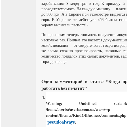
зарабатывают 8 млрд грн. в год. К примеру, 
проходят техосмотр. На каждую машину — пласти
до 300 грн. А в Европе при техосмотре выдается 
евро. В Украине же действует 453 бланка стр
корову выписали паспорт!»
По прогнозам, теперь стоимость получения доку
несколько раз. Причем это касается документац
хозяйствования — от свидетельства госрегистраци
же время, сложно прогнозировать, насколько т
количество подделок этих самых документов, ведь
гораздо проще.
Один комментарий к статье “Когда пр
работать без печати?”
Warning
: Undefined varia
/home/averba/averba.com.ua/www/wp-
content/themes/KindOfBusiness/comments.php
pseudoalways
: