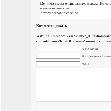
Меня эта статья очень заинтересовала. Но ест
мнения на этот счёт.
Автору всеровно спасибо
Комментировать
Warning
/home/av
: Undefined variable $user_ID in
content/themes/KindOfBusiness/comments.php
on
��мя (required)
Почта (не будет опубликована
Website