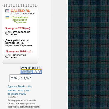
Адвокат Верба
к
Кто
виноват, если у вас
прорвало трубу
13.08.2023
Якщо управляюча компанія
(ЖЕК, ОСББ) не проводять
обов'язкові регламентні роботи