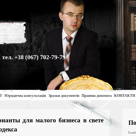
. +38 (067) 702-79-79
Т
Юридична консультація
Зразки документів
Правова допомога
КОНТАКТИ
ианты для малого бизнеса в свете
По
одекса
Load