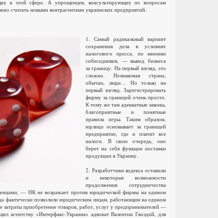
щих в этой сфере. А упрощенцев, консультирующих по вопросам
жно считать новыми контрагентами украинских предприятий.
1. Самый радикальный вариант
сохранения дела в условиях
налогового пресса, по мнению
собеседников, — вывод бизнеса
за границу. На первый взгляд, это
сложно. Незнакомая страна,
обычаи, люди… Но только на
первый взгляд. Зарегистрировать
фирму за границей очень просто.
К тому же там адекватные законы,
благоприятные и понятные
правила игры. Таким образом,
юрлицо основывает за границей
предприятие, где и платит все
налоги. В свою очередь, оно
берет на себя функции поставки
продукции в Украину.
2. Разработчики кодекса оставили
и некоторые возможности
продолжения сотрудничества
енцами, — НК не возражает против юридической фирмы на едином
года фактически позволили юридическим лицам, работающим на едином
ые затраты приобретение товаров, работ, услуг у предпринимателей —
щил агентству «Интерфакс-Украина» адвокат Валентин Гвоздий, для