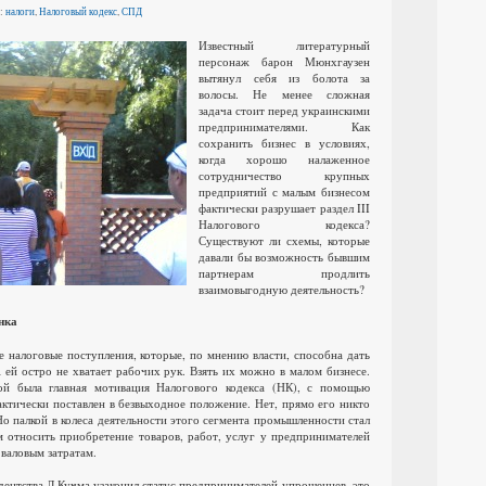
и:
налоги
,
Налоговый кодекс
,
СПД
Известный литературный
персонаж барон Мюнхгаузен
вытянул себя из болота за
волосы. Не менее сложная
задача стоит перед украинскими
предпринимателями. Как
сохранить бизнес в условиях,
когда хорошо налаженное
сотрудничество крупных
предприятий с малым бизнесом
фактически разрушает раздел III
Налогового кодекса?
Существуют ли схемы, которые
давали бы возможность бывшим
партнерам продлить
взаимовыгодную деятельность?
нка
 налоговые поступления, которые, по мнению власти, способна дать
 ей остро не хватает рабочих рук. Взять их можно в малом бизнесе.
ой была главная мотивация Налогового кодекса (НК), с помощью
актически поставлен в безвыходное положение. Нет, прямо его никто
Но палкой в колеса деятельности этого сегмента промышленности стал
 относить приобретение товаров, работ, услуг у предпринимателей
валовым затратам.
идентства Л.Кучма узаконил статус предпринимателей-упрощенцев, это