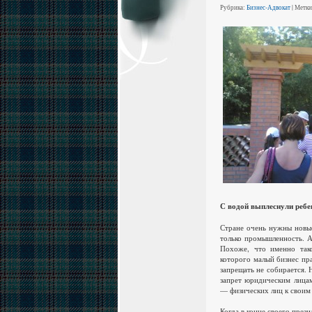
Рубрика:
Бизнес-Адвокат
| Метк
С водой выплеснули ребе
Стране очень нужны новые
только промышленность. А
Похоже, что именно так
которого малый бизнес пр
запрещать не собирается. 
запрет юридическим лицам
— физических лиц к своим 
Когда в конце своего през