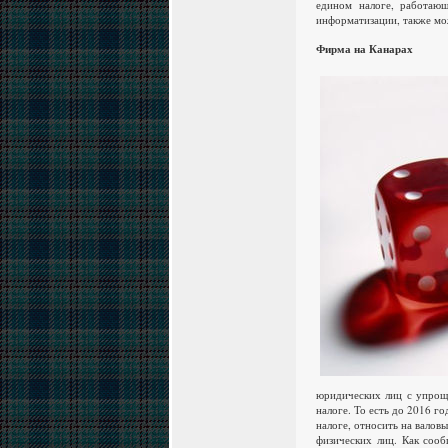
едином налоге, работаю
информатизации, также мо
Фирма на Канарах
юридических лиц с упрощ
налоге. То есть до 2016 
налоге, относить на валов
физических лиц. Как сооб