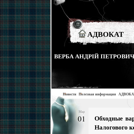
АДВОКАТ
ВЕРБА АНДРІЙ ПЕТРОВИЧ тел
Новости
Полезная информация
АДВОКА
Мар
01
Обходные вар
Налогового к