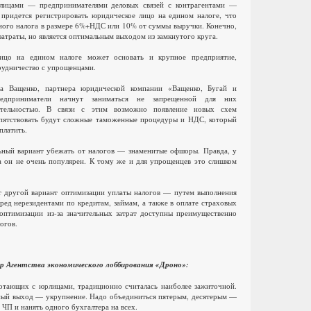
 лицами — предпринимателями деловых связей с контрагентами —
придется регистрировать юридическое лицо на едином налоге, что
иного налога в размере 6%+НДС или 10% от суммы выручки. Конечно,
затраты, но является оптимальным выходом из замкнутого круга.
ицо на едином налоге может основать и крупное предприятие,
трудничество с упрощенцами.
 Ващенко, партнера юридической компании «Ващенко, Бугай и
редприниматели начнут заниматься не запрещенной для них
ятельностью. В связи с этим возможно появление новых схем
епятствовать будут сложные таможенные процедуры и НДС, который
платить.
ьный вариант убежать от налогов — знаменитые офшоры. Правда, у
а он не очень популярен. К тому же и для упрощенцев это слишком
т другой вариант оптимизации уплаты налогов — путем выполнения
ред нерезидентами по кредитам, займам, а также в оплате страховых
оптимизации из-за значительных затрат доступны преимущественно
огов.
ор Агентства экономического лоббирования «Дроно»:
отающих с юрлицами, традиционно считалась наиболее зажиточной.
ный выход — укрупнение. Надо объединиться пятерым, десятерым —
ЧП и нанять одного бухгалтера на всех.