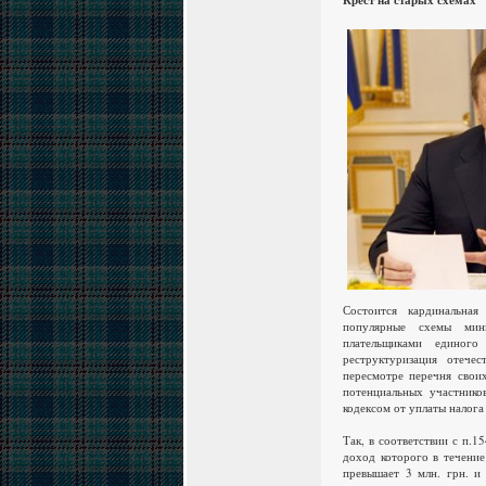
Крест на старых схемах
Состоится кардинальная
популярные схемы мин
плательщиками единого
реструктуризация отече
пересмотре перечня свои
потенциальных участнико
кодексом от уплаты налога
Так, в соответствии с п.1
доход которого в течение
превышает 3 млн. грн. и