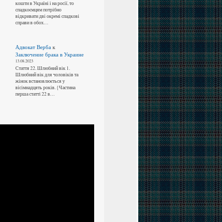
кошти в Україні і на росії, то
спадкоємцям потрібно
відкривати дві окремі спадкові
справи в обох…
Адвокат Верба
к
Заключение брака в Украине
13.08.2023
Стаття 22. Шлюбний вік 1.
Шлюбний вік для чоловіків та
жінок встановлюється у
вісімнадцять років. {Частина
перша статті 22 в…