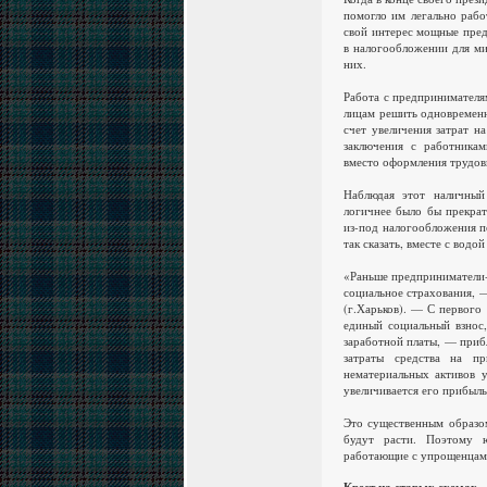
помогло им легально рабо
свой интерес мощные пред
в налогообложении для ми
них.
Работа с предпринимателя
лицам решить одновременн
счет увеличения затрат н
заключения с работника
вместо оформления трудов
Наблюдая этот наличный 
логичнее было бы прекрат
из-под налогообложения по
так сказать, вместе с водо
«Раньше предприниматели-
социальное страхования, 
(г.Харьков). — С первого
единый социальный взнос,
заработной платы, — приб
затраты средства на пр
нематериальных активов 
увеличивается его прибыль
Это существенным образо
будут расти. Поэтому 
работающие с упрощенцами