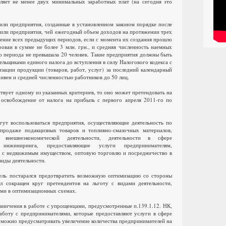
ляет не менее двух минимальных заработных плат (на сегодня это
ли предприятия, созданные в установленном законом порядке после
, или предприятия, чей ежегодный объем доходов на протяжении трех
чение всех предыдущих периодов, если с момента их создания прошло
рован в сумме не более 3 млн. грн., и средняя численность наемных
го периода не превышала 20 человек. Такие предприятия должны быть
льщиками единого налога до вступления в силу Налогового кодекса с
зации продукции (товаров, работ, услуг) за последний календарный
ивен и средней численностью работников до 50 лиц.
твует одному из указанных критериев, то оно может претендовать на
освобождение от налога на прибыль с первого апреля 2011-го по
гут воспользоваться предприятия, осуществляющие деятельность по
продаже подакцизных товаров и топливно-смазочных материалов,
, внешнеэкономической деятельности, деятельности в сфере
, инжиниринга, предоставляющие услуги предпринимателям,
 с недвижимым имуществом, оптовую торговлю и посредничество в
виды деятельности.
тель постарался предотвратить возможную оптимизацию со стороны
ыл сокращен круг претендентов на льготу с видами деятельности,
ми в оптимизационных схемах.
раничения в работе с упрощенцами, предусмотренные п.139.1.12. НК,
аботу с предпринимателями, которые предоставляют услуги в сфере
можно предусматривать увеличение количества предпринимателей на