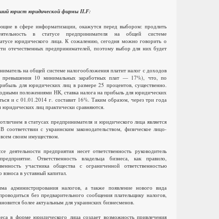
ший юрист юридической фирмы ILF:
щие в сфере информатизации, окажутся перед выбором: продлить
деятельность в статусе предпринимателя на общей системе
атусе юридического лица. К сожалению, сегодня можно говорить о
ти отечественных предпринимателей, поэтому выбор для них будет
ниматель на общей системе налогообложения платит налог с доходов
е превышения 10 минимальных заработных плат — 17%), что, по
рибыль для юридических лиц в размере 25 процентов, существенно.
еходными положениями НК, ставка налога на прибыль для юридических
ься и с 01.01.2014 г. составит 16%. Таким образом, через три года
и юридических лиц практически сравняются.
тличием в статусах предпринимателя и юридического лица является
 В соответствии с украинским законодательством, физическое лицо-
 всем своим имуществом.
се деятельности предприятия несет ответственность руководитель
редприятие. Ответственность владельца бизнеса, как правило,
твенность участника общества с ограниченной ответственностью
 взноса в уставный капитал.
има администрирования налогов, а также появление нового вида
проводиться без предварительного сообщения плательщику налогов,
ановится более актуальным для украинских бизнесменов.
неса в форме юридического лица создает возможность привлечения