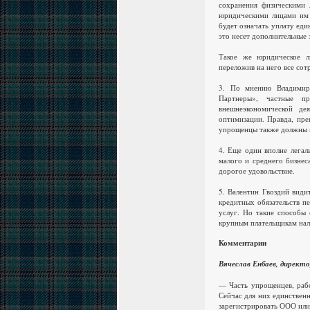
сохранения физическими
юридическими лицами им 
будет означать уплату ед
это несет дополнительные 
Такое же юридическое л
переложив на него все со
3. По мнению Владимира
Партнеры», частные п
внешнеэкономической де
оптимизации. Правда, пр
упрощенцы также должны 
4. Еще один вполне легал
малого и среднего бизнес
дорогое удовольствие.
5. Валентин Гвоздий види
кредитных обязательств пе
услуг. Но такие способы 
крупным плательщикам нал
Комментарии
Вячеслав Енбаев, директ
— Часть упрощенцев, раб
Сейчас для них единствен
зарегистрировать ООО или 