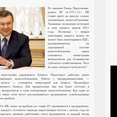
По мнению Елены Пархоменко,
раздел III (п.139.1.12.) НК
ставит крест на многих схемах
оптимизации налогообложения.
Указанные положения вступают
в силу первого апреля 2011
года. Поскольку с января
плательщик единого налога не
может быть плательщиком НДС,
предприниматель на
упрощенной системе
налогообложения вдвое
становится невыгодным
контрагентом для большинства
субъектов хозяйствования. Чего
же надо ожидать в результате?
 перестройка украинского бизнеса. Перестанут работать ранее
имизации налогообложения. Работа с предпринимателями —
 налога — становится невыгодной для бизнеса. Произойдет
ственного бизнеса. Для юридических лиц она будет состоять в
х контрагентов и схем оптимизации налогообложения. Как один из
в таких схем могут рассматриваться предприятия, освобожденные
 на прибыль.
54.6 НК, налог на прибыль по ставке 0% применяется к предприятию,
 каждого отчетного периода нарастающим итогом с начала года не
 зарплата наемных работников этого предприятия за каждый месяц