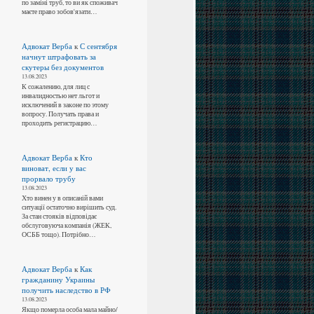
по заміні труб, то ви як споживач
маєте право зобов'язати…
Адвокат Верба
к
С сентября
начнут штрафовать за
скутеры без документов
13.08.2023
К сожалению, для лиц с
инвалидностью нет льгот и
исключений в законе по этому
вопросу. Получать права и
проходить регистрацию…
Адвокат Верба
к
Кто
виноват, если у вас
прорвало трубу
13.08.2023
Хто винен у в описаній вами
ситуації остаточно вирішить суд.
За стан стояків відповідає
обслуговуюча компанія (ЖЕК,
ОСББ тощо). Потрібно…
Адвокат Верба
к
Как
гражданину Украины
получить наследство в РФ
13.08.2023
Якщо померла особа мала майно/