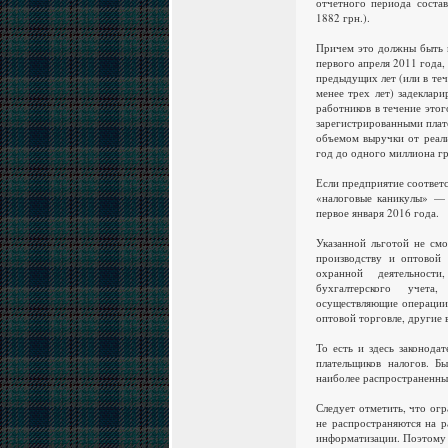
отчетного периода состав
1882 грн.).
Причем это должны быть и
первого апреля 2011 года
предыдущих лет (или в те
менее трех лет) задеклари
работников в течение это
зарегистрированными плате
объемом выручки от реали
год до одного миллиона гр
Если предприятие соответс
«налоговые каникулы» — 
первое января 2016 года.
Указанной льготой не смо
производству и оптовой 
охранной деятельности
бухгалтерского учета
осуществляющие операции
оптовой торговле, другие 
То есть и здесь законода
плательщиков налогов. Б
наиболее распространенны
Следует отметить, что ог
не распространяются на р
информатизации. Поэтому 