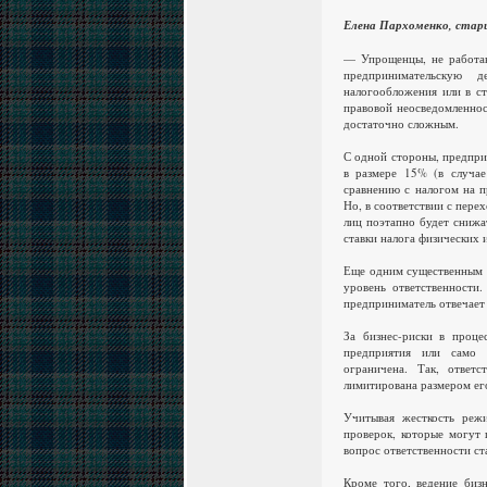
Елена Пархоменко, стар
— Упрощенцы, не работаю
предпринимательскую 
налогообложения или в ст
правовой неосведомленнос
достаточно сложным.
С одной стороны, предпри
в размере 15% (в случа
сравнению с налогом на п
Но, в соответствии с пер
лиц поэтапно будет снижат
ставки налога физических 
Еще одним существенным о
уровень ответственности.
предприниматель отвечает
За бизнес-риски в процес
предприятия или само п
ограничена. Так, ответс
лимитирована размером его
Учитывая жесткость реж
проверок, которые могут 
вопрос ответственности ст
Кроме того, ведение биз