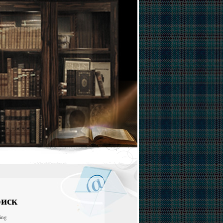
иск
ing