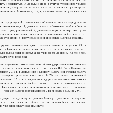
тать и развиваться. И довольно скоро в статусе упрощенцев увидели
приятия, которые начали использовать их потенциал и преимущества
нимизации собственных доходов, а следовательно, и сумм налога на
ми на упрощенной системе налогообложения позволяла юридическим
о несколько задач: 1) уменьшить налогообложение своей прибыли за
а таких предпринимателей; 2) уменьшить затраты на персонал путем
ми-предпринимателями договоров на выполнение работ или услуг
ых отношений; 3) получить в оборот свободные наличные средства.
ручеек, законодатели давно пытались изменить ситуацию. (Хотя
ить офшорные игры крупного бизнеса, которые позволяют выводить
лноводные реки средств.) И все-таки своего добились. Но при этом,
й выплеснули и ребенка.
упрощенцы не платили взносы на общегосударственное пенсионное и
— говорит старший юрист юридической фирмы ILF Елена Пархоменко
 января 2011 г. в дополнение к единому налогу они обязаны платить
 размер которого составляет около 34,7% от размера минимальной
лизительно 327 грн. С апреля же предприятие не сможет относить на
иобретение товаров (работ, услуг) и других материальных и
у физического лица-предпринимателя на едином налоге. Тем самым
 — база для налогообложения налогом на прибыль в размере 23%.
м ударит по крупному и среднему бизнесу. Цены на его продукцию
юридические лица на общей системе налогообложения, раньше
, уже сейчас ищут обходные пути».