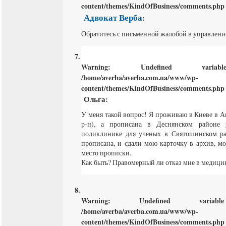
content/themes/KindOfBusiness/comments.php
Адвокат Верба
:
Обратитесь с письменной жалобой в управлени
Warning
: Undefined varia
/home/averba/averba.com.ua/www/wp-
content/themes/KindOfBusiness/comments.php
Ольга
:
У меня такой вопрос! Я проживаю в Киеве в 
р-н), а прописана в Деснянском районе
поликлинике для ученых в Святошинском ра
прописана, и сдали мою карточку в архив, м
место прописки.
Как быть? Правомерный ли отказ мне в медиц
Warning
: Undefined varia
/home/averba/averba.com.ua/www/wp-
content/themes/KindOfBusiness/comments.php