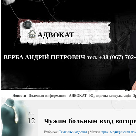
АДВОКАТ
ВЕРБА АНДРІЙ ПЕТРОВИЧ тел. +38 (067) 702-
Новости
Полезная информация
АДВОКАТ
Юридична консультація
З
Апр
12
Чужим больным вход воспр
Рубрика:
Семейный адвокат
| Метки:
врач
,
медицинская по