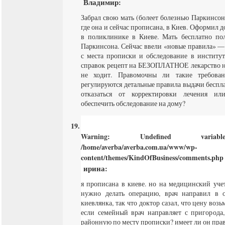
Владимир
:
Забрал свою мать (болеет болезнью Паркинсона
где она и сейчас прописана, в Киев. Оформил 
в поликлинике в Киеве. Мать бесплатно по
Паркинсона. Сейчас ввели «новые правила» —
с места прописки и обследование в институт
справок рецепт на БЕЗОПЛАТНОЕ лекарство не
не ходит. Правомочны ли такие требова
регулируются детальные правила выдачи беспл
отказаться от корректировки лечения ил
обеспечить обследование на дому?
Warning
: Undefined varia
/home/averba/averba.com.ua/www/wp-
content/themes/KindOfBusiness/comments.php
ирина
:
я прописана в киеве. но на медицинский учет
нужно делать операцию, врач направил в 
киевлянка, так что доктор сазал, что цену воз
если семейный врач направляет с пригорода
районную по месту прописки? имеет ли он право