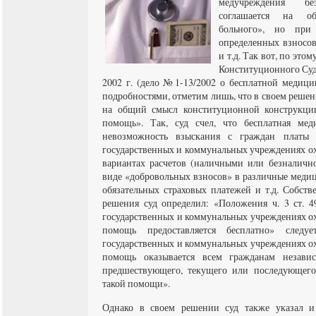
медучреждения б
соглашается на о
больного», но при
определенных взносо
и т.д. Так вот, по это
Конституционного Суд
2002 г. (дело №1-13/2002 о бесплатной медици
подробностями, отметим лишь, что в своем реше
на общий смысл конституционной конструкции
помощь». Так, суд счел, что бесплатная мед
невозможность взыскания с граждан платы
государственных и коммунальных учреждениях ох
вариантах расчетов (наличными или безналично
виде «добровольных взносов» в различные меди
обязательных страховых платежей и т.д. Собств
решения суд определил: «Положения ч. 3 ст. 
государственных и коммунальных учреждениях о
помощь предоставляется бесплатно» след
государственных и коммунальных учреждениях о
помощь оказывается всем гражданам незави
предшествующего, текущего или последующего 
такой помощи».
Однако в своем решении суд также указал 