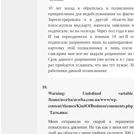
10 лет назад в обратилась в поликлин
прикрепления для медобслуживания по факти
Зарегистрирована я в другой области.Зап
взнос,купила мед.карту, написала заявление н
подписали, но на полгода. Через пол года я в
И так периодически в течении 10 лет.В о
подписали разрешение лишь на единоразовое 
карточку этой поликлиники и лишь после 
глав.врача мне все-же выдали разрешение на
Срок данного разрешения уже истек и я с ужа
раз прийдется услышать, что мы тут чужие. Х
работники данной поликлинике.
Warning
: Undefined varia
/home/averba/averba.com.ua/www/wp-
content/themes/KindOfBusiness/comments.php
Татьяна
:
Меня отправили по скорой в терапевтиче
повысилось давление. Но так как у меня нет ме
этой же области-с меня требуют оплатить 300 г