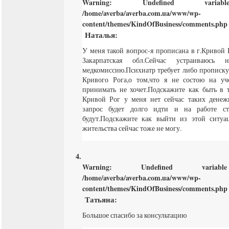
Warning
: Undefined varia
/home/averba/averba.com.ua/www/wp-
content/themes/KindOfBusiness/comments.php
Наталья
:
У меня такой вопрос-я прописана в г.Кривой
Закарпатская обл.Сейчас устраиваюс
медкомиссию.Психиатр требует либо прописку
Кривого Рога,о том,что я не состою на уче
принимать не хочет.Подскажите как быть в 
Кривой Рог у меня нет сейчас таких денеж
запрос будет долго идти и на работе с
будут.Подскажите как выйти из этой ситуа
жительства сейчас тоже не могу.
Warning
: Undefined varia
/home/averba/averba.com.ua/www/wp-
content/themes/KindOfBusiness/comments.php
Татьяна
:
Большое спасибо за консультацию