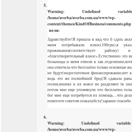
Warning
: Undefined varia
/home/averba/averba.com.ua/www/wp-
content/themes/KindOfBusiness/comments.php
неля
:
Здравствуйте!Я пришла в квд что б сдать ана
меня потребывали взнос(100грн),я указ
проживания(соответствует району) 
«благотворительный взнос».Естественно это 
больницы и меня отвели к зав..отделению,хот
она ответила что бесплатно только основные ан
не будут(недостаточное финансирование,нет 
ведь это же полнейший бред!Я сдавала рань
поликлинике и их вовсе не разделяют тк он
потом мне еще упомянули что бесплатно толь
бог мне еще потребуется их помощь…что делат
помогите советом пожалуйста!заранее спасибо
Warning
: Undefined varia
/home/averba/averba.com.ua/www/wp-