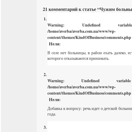
21 комментарий к статье “Чужим больны
Warning
: Undefined varia
/home/averba/averba.com.ua/www/wp-
content/themes/KindOfBusiness/comments.php
Неля
:
В селе нет больницы, в район ехать далеко, е
которого отказываются принимать.
Warning
: Undefined varia
/home/averba/averba.com.ua/www/wp-
content/themes/KindOfBusiness/comments.php
Неля
:
Добавка к вопросу: речь идет о детской больни
года.