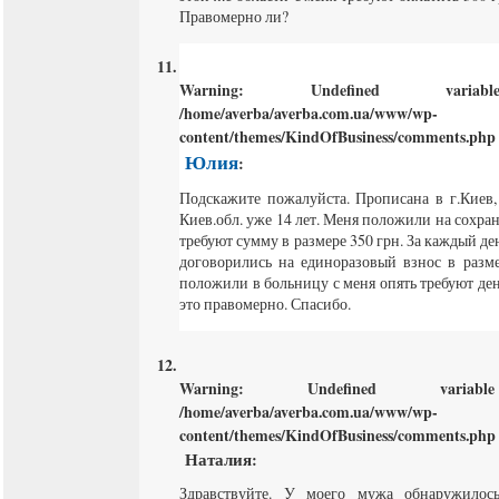
Правомерно ли?
Warning
: Undefined varia
/home/averba/averba.com.ua/www/wp-
content/themes/KindOfBusiness/comments.php
Юлия
:
Подскажите пожалуйста. Прописана в г.Киев,
Киев.обл. уже 14 лет. Меня положили на сохра
требуют сумму в размере 350 грн. За каждый д
договорились на единоразовый взнос в разме
положили в больницу с меня опять требуют ден
это правомерно. Спасибо.
Warning
: Undefined varia
/home/averba/averba.com.ua/www/wp-
content/themes/KindOfBusiness/comments.php
Наталия
:
Здравствуйте. У моего мужа обнаружилось 