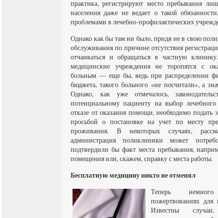
практика, регистрируют место пребывания лиш
населения даже не ведает о такой обязанности
проблемами в лечебно-профилактических учрежд
Однако как бы там ни было, придя не в свою поли
обслуживания по причине отсутствия регистраци
отчаиваться и обращаться в частную клинику.
медицинские учреждения не торопятся с о
больным — еще бы, ведь при распределении ф
бюджета, такого больного «не посчитали», а зн
Однако, как уже отмечалось, законодатель
потенциальному пациенту на выбор лечебного
отказе от оказания помощи, необходимо подать з
просьбой о постановке на учет по месту преб
проживания. В некоторых случаях, рассма
администрация поликлиники может потребо
подтвердили бы факт места пребывания, наприм
помещения или, скажем, справку с места работы.
Бесплатную медицину никто не отменял
Теперь немног
пожертвованиях для 
Известны случаи,