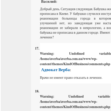
Василий
:
Добрый день. Ситуация следующая. Бабушка жи
прописана в Киеве. У бабушки случился инстул
реанимации больницы города в котором
улучшений нет, но заведующая уже наста
реанимации ее забирали в неврологию, а во
бабушка не прописана в данном городе. Имеют 
лечении?
Warning
: Undefined varia
/home/averba/averba.com.ua/www/wp-
content/themes/KindOfBusiness/comments.php
Адвокат Верба
:
Врачи не имеют право отказать в лечении.
Warning
: Undefined varia
/home/averba/averba.com.ua/www/wp-
content/themes/KindOfBusiness/comments.php