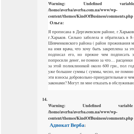
Warning
: Undefined varia
/home/averba/averba.com.ua/www/wp-
content/themes/KindOfBusiness/comments.php
Ольга
:
Я прописана в Дергачевском районе, г.Харько
г.Харьков. Сильно заболела и обратилась в 
Шевченковского района ( район проживания м
на имя врача, что хочу быть закреплена за э
подписал его, но прежне чем подписать з
попросили денег, не помню за что… расценки 
за этой поликлиникой около 600 грн., пол год
уже большие суммы ( суммы, чесно, не помню 
эти взносы добровольно-принудительные и чем
законами? Могут ли мне отказать в обслужив
Warning
: Undefined varia
/home/averba/averba.com.ua/www/wp-
content/themes/KindOfBusiness/comments.php
Адвокат Верба
: