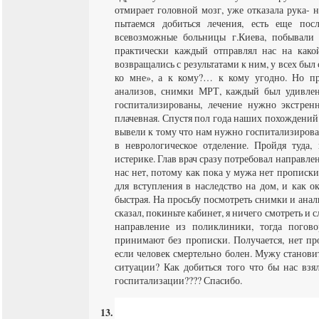
отмирает головной мозг, уже отказала рука- н
пытаемся добиться лечения, есть еще посл
всевозможные больницы г.Киева, побывали 
практически каждый отправлял нас на како
возвращались с результатами к ним, у всех был
ко мне», а к кому?… к кому угодно. Но пр
анализов, снимки МРТ, каждый был удивлен
госпитализированы, лечение нужно экстренн
плачевная. Спустя пол года наших похождений 
вывели к тому что нам нужно госпитализирова
в неврологическое отделение. Пройдя туда,
истерике. Глав врач сразу потребовал направле
нас нет, потому как пока у мужа нет прописк
для вступления в наследство на дом, и как о
быстрая. На просьбу посмотреть снимки и ана
сказал, покиньте кабинет, я ничего смотреть и 
направление из поликлиники, тогда погов
принимают без прописки. Получается, нет пр
если человек смертельно болен. Мужу становит
ситуации? Как добиться того что бы нас взял
госпитализации???? Спасибо.