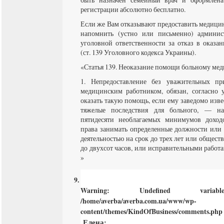
регистрации абсолютно бесплатно.
Если же Вам отказывают предоставить медици
напомнить (устно или письменно) админи
уголовной ответственности за отказ в оказ
(ст. 139 Уголовного кодекса Украины).
«Статья 139. Неоказание помощи больному ме
1. Непредоставление без уважительных п
медицинским работником, обязан, согласно 
оказать такую ​​помощь, если ему заведомо изв
тяжелые последствия для больного, — на
пятидесяти необлагаемых минимумов дохо
права занимать определенные должности или 
деятельностью на срок до трех лет или общес
до двухсот часов, или исправительными работа
»
Warning
: Undefined varia
/home/averba/averba.com.ua/www/wp-
content/themes/KindOfBusiness/comments.php
Елена
: