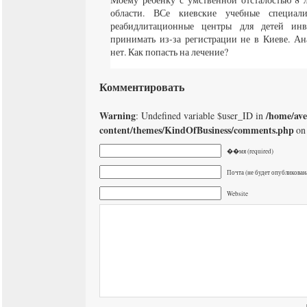
области. ВСе киевские учебные специал
реабидлитационные центры для детей инв
принимать из-за регистрации не в Киеве. Ан
нет. Как попасть на лечение?
Комментировать
Warning
/home/av
: Undefined variable $user_ID in
content/themes/KindOfBusiness/comments.php
on 
��мя (required)
Почта (не будет опубликована
Website