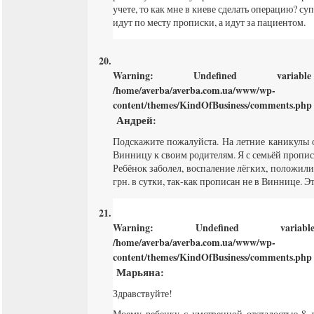
учете, то как мне в киеве сделать операцию? су
идут по месту прописки, а идут за пациентом.
Warning
: Undefined varia
/home/averba/averba.com.ua/www/wp-
content/themes/KindOfBusiness/comments.php
Андрей
:
Подскажите пожалуйста. На летние каникулы о
Винницу к своим родителям. Я с семьёй пропи
Ребёнок заболел, воспаление лёгких, положили
грн. в сутки, так-как прописан не в Виннице. Э
Warning
: Undefined varia
/home/averba/averba.com.ua/www/wp-
content/themes/KindOfBusiness/comments.php
Марьяна
:
Здравствуйте!
Моему ребенку с умственной отсталостью 8 