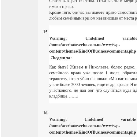
Статья как раз об этом. Отказывать в меди
имеют право.
Кроме того, сейчас вы имеете право самостоят
любым семейным врачом независимо от места 
Warning
: Undefined varia
/home/averba/averba.com.ua/www/wp-
content/themes/KindOfBusiness/comments.php
Людмила
:
Как быть? Живем в Николаеве, болею редко,
семейного врача уже после 1 июля, обратил
терапевту, ответ убил на повал: «Мы вас не мож
учете более 2000 человек, ищите др. врача». Я н
участкового, не дай бог что случиться куда и
кладбище……..
Warning
: Undefined varia
/home/averba/averba.com.ua/www/wp-
content/themes/KindOfBusiness/comments.php