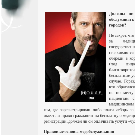
Должны ли 
обслуживат
городов?
Не секрет, чт
за медиц
государствен
сталкиваютс
очереди в ко
(под вид
благотвор
бесплатные у
случае. Гораз
кто обратилс
не по месту 
пациентам с
медицинском 
там, где зарегистрирован, либо плати «сбор» з
имеет ли право гражданин на бесплатную медиц
регистрации, должен ли он оплачивать услуги «
Правовые основы медобслуживания