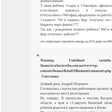
должна раньше.
У меня ребёнку 1годик и 5,5месяцев, официа
естественно нахожусь в отпуске
810(пособие)+760(офиц.оформление на работе
1)скажите 760 я надеюсь буду получать(-это 
бюджета через фирму)???
2)и как с рождением второго ребёнка? 860 и в
буду получать с работы???
это нереально прожить месяц на 810 даже на 86
Warning
: Undefined varia
/home/averba/averba.com.ua/www/wp-
content/themes/KindOfBusiness/comments.php
Светлана
:
Добрый день, Андрей Петрович.
Столкнулась с наглостью работников органов 
населения по месту регистрации.
По порядку. Я прописана в поселке Кагарл
области, а муж в г.Славутич Киевской обла
ребенок родился и зарегистрирован в Киеве.