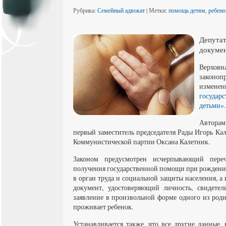
Рубрика:
Семейный адвокат
| Метки:
помощь детям
,
ребено
Депута
докуме
Верхо
законо
изме
государ
детьми».
Авторам
первый заместитель председателя Рады Игорь Ка
Коммунистической партии Оксана Калетник.
Законом предусмотрен исчерпывающий пере
получения государственной помощи при рождении
в орган труда и социальной защиты населения, а
документ, удостоверяющий личность, свидетел
заявление в произвольной форме одного из роди
проживает ребенок.
Устанавливается также, что все другие данные,