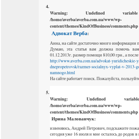
Warning
: Undefined varia
/home/averba/averba.com.ua/www/wp-
content/themes/KindOfBusiness/comments.php
Адвокат Верба
:
Анна, на сайте достаточно много информации п
Думаю, эта статья вам должна помочь ва
01.12.2013г. размер помощи 810,00 грн., а после
http://www.averba.com.ua/advokat-yuridicheskie-y
dnepropetrovsk/razmer-socialnyx-vyplat-v-2013-g
namnogo.html
На сайте работает поиск. Пожалуйста, пользуйте
Warning
: Undefined varia
/home/averba/averba.com.ua/www/wp-
content/themes/KindOfBusiness/comments.php
Ирина Малованчук
:
извеняюсь, Андрей Петрович, подскажите пожа
сегодня уже 16 июля и мне осталось до родов в 