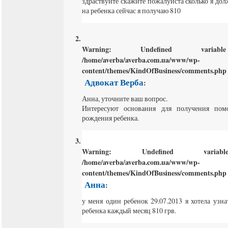
здраствуйте скажите пожалуйста сколько я до
на ребенка сейчас я получаю 810
Warning
: Undefined varia
/home/averba/averba.com.ua/www/wp-
content/themes/KindOfBusiness/comments.php
Адвокат Верба
:
Анна, уточните ваш вопрос.
Интересуют основания для получения помо
рождения ребенка.
Warning
: Undefined varia
/home/averba/averba.com.ua/www/wp-
content/themes/KindOfBusiness/comments.php
Анна
:
у меня один ребенок 29.07.2013 я хотела узн
ребенка каждый месяц 810 грв.