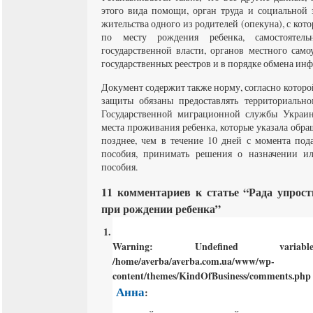
этого вида помощи, орган труда и социальной 
жительства одного из родителей (опекуна), с кот
по месту рождения ребенка, самостоятел
государственной власти, органов местного само
государственных реестров и в порядке обмена ин
Документ содержит также норму, согласно которо
защиты обязаны предоставлять территориально
Государственной миграционной службы Украин
места проживания ребенка, которые указала обр
позднее, чем в течение 10 дней с момента под
пособия, принимать решения о назначении ил
пособия.
11 комментариев к статье “Рада упрос
при рождении ребенка”
Warning
: Undefined varia
/home/averba/averba.com.ua/www/wp-
content/themes/KindOfBusiness/comments.php
Анна
: