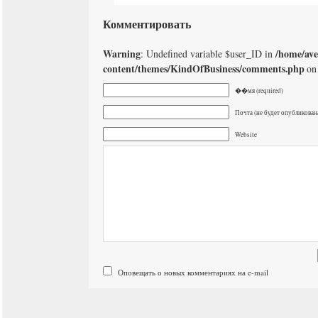
Комментировать
Warning
/home/av
: Undefined variable $user_ID in
content/themes/KindOfBusiness/comments.php
on 
��мя (required)
Почта (не будет опубликована
Website
Оповещать о новых комментариях на e-mail