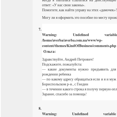
ответ: «У нас свои законы».
Помогите, как найти управу на этих «дамочек»?
Могу ли я оформить это пособие по месту прожи
Warning
: Undefined varia
/home/averba/averba.com.ua/www/wp-
content/themes/KindOfBusiness/comments.php
Ольга
:
Здравствуйте, Андрей Петрович!
Подскажите, пожалуйста:
— какие документы нужно предъявить дл
рождении ребенка
— по какому адресу обращаться если и я и муж
Бориспольском р-н., с Гнедин
— в течении какого строка я получу первую опл
Заранее, спасибо за помощь!
Warning
: Undefined varia