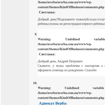
/home/averba/averba.com.ua/www/wp-
content/themes/KindOfBusiness/comments.php
Светлана
:
Добрый день!Подскажите пожалуйста,на получ
ребенка нужна ли регистрация первого ребенка
Warning
: Undefined varia
/home/averba/averba.com.ua/www/wp-
content/themes/KindOfBusiness/comments.php
Светлана
:
Добрый день, Андрей Петрович
Скажите, у мужа проблемы с паспартам а 
оформить помощь по рождению. Спасибо
Warning
: Undefined varia
/home/averba/averba.com.ua/www/wp-
content/themes/KindOfBusiness/comments.php
Адвокат Верба
: