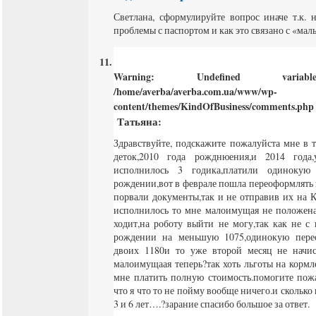
Светлана, сформулируйте вопрос иначе т.к. 
проблемы с паспортом и как это связано с «ма
Warning
: Undefined varia
/home/averba/averba.com.ua/www/wp-
content/themes/KindOfBusiness/comments.php
Татьяна
:
Здравствуйте, подскажите пожалуйста мне в 
деток,2010 года рожднюения,и 2014 год
исполнилось 3 годика,платили одинокую
рождении,вот в феврале пошла переоформлять
порвали документы,так и не отправив их на К
исполнилось то мне малоимущая не положена
ходит,на роботу выйти не могу,так как не с
рождении на меньшую 1075,одинокую пере
двоих 1180и то уже второй месяц не начи
малоимущаая теперь?так хоть льготы на кормл
мне платить полную стоимость.помогите пожа
что я что то не пойму вообще ничего.и сколько
3 и 6 лет….?зарание спасибо большое за ответ.