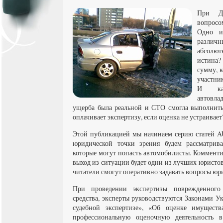
При Д
вопросо
Одно и
различн
абсолю
истина?
сумму, к
участни
И ка
автовл
ущерба была реальной и СТО смогла выполнить
оплачивает экспертизу, если оценка не устраивает
Этой публикацией мы начинаем серию статей AU
юридической точки зрения будем рассматрива
которые могут попасть автомобилисты. Комменти
выход из ситуации будет одни из лучших юристо
читатели смогут оперативно задавать вопросы юр
При проведении экспертизы поврежденног
средства, эксперты руководствуются Законами У
судебной экспертизе», «Об оценке имущест
профессиональную оценочную деятельность 