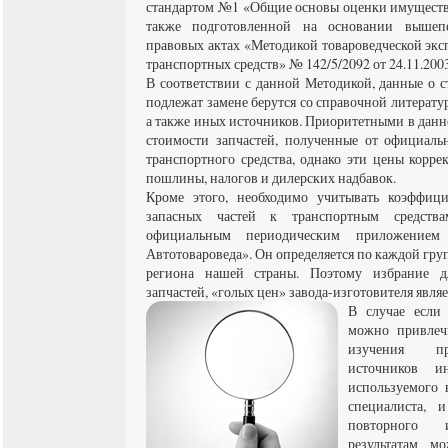
стандартом №1 «Общие основы оценки имуществ
также подготовленной на основании вышепе
правовых актах «Методикой товароведческой эк
транспортных средств» № 142/5/2092 от 24.11.2003
В соответствии с данной Методикой, данные о с
подлежат замене берутся со справочной литерат
а также иных источников. Приоритетными в данн
стоимости запчастей, полученные от официаль
транспортного средства, однако эти цены корре
пошлины, налогов и дилерских надбавок.
Кроме этого, необходимо учитывать коэффиц
запасных частей к транспортным средства
официальным периодическим приложением
Автотовароведа». Он определяется по каждой груп
региона нашей страны. Поэтому избрание д
запчастей, «голых цен» завода-изготовителя явля
В случае если 
можно привлеч
изучения пр
источников и
используемого
специалиста, 
повторного 
результатам м