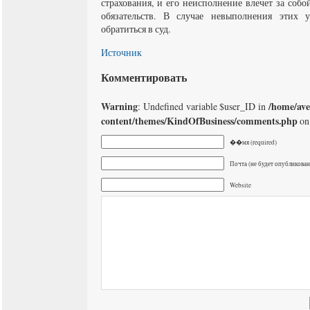
страхования, и его неисполнение влечет за соб
обязательств. В случае невыполнения этих 
обратиться в суд.
Источник
Комментировать
Warning
/home/av
: Undefined variable $user_ID in
content/themes/KindOfBusiness/comments.php
on
��мя (required)
Почта (не будет опубликована
Website