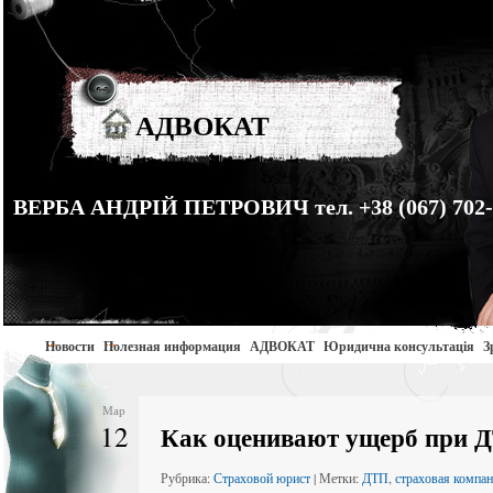
АДВОКАТ
ВЕРБА АНДРІЙ ПЕТРОВИЧ тел. +38 (067) 702-
Новости
Полезная информация
АДВОКАТ
Юридична консультація
З
Мар
12
Как оценивают ущерб при 
Рубрика:
Страховой юрист
| Метки:
ДТП
,
страховая компа