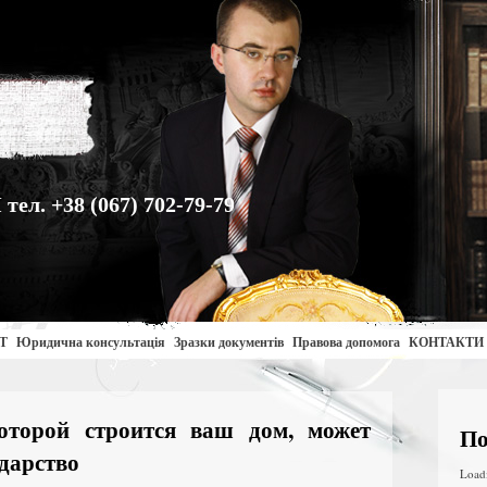
. +38 (067) 702-79-79
Т
Юридична консультація
Зразки документів
Правова допомога
КОНТАКТИ
оторой строится ваш дом, может
По
ударство
Load