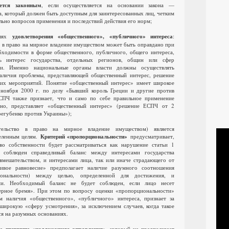
ется законным
, если осуществляется на основании закона —
а, который должен быть доступным для заинтересованных лиц, четким
льно вопросов применения и последствий действия его норм;
елях
удовлетворения «общественного», «публичного» интереса
:
а в право на мирное владение имуществом может быть оправдано при
бходимости в форме общественного, публичного, общего интереса,
ь интерес государства, отдельных регионов, общин или сфер
сти. Именно национальные органы власти должны осуществлять
аличия проблемы, представляющей общественный интерес, решение
ких мероприятий. Понятие «общественный интерес» имеет широкое
 ноября 2000 г. по делу «Бывший король Греции и другие против
СПЧ также признает, что и само по себе правильное применение
орно, представляет «общественный интерес» (решение ЕСПЧ от 2
регубенко против Украины»);
тельство в право на мирное владение имуществом) является
еленным целям.
Критерий «пропорциональности»
предусматривает,
во собственности будет рассматриваться как нарушение статьи 1
 соблюден справедливый баланс между интересами государства
 вмешательством, и интересами лица, так или иначе страдающего от
ливое равновесие» предполагает наличие разумного соотношения
иональности) между целью, определенной для достижения, и
ми. Необходимый баланс не будет соблюден, если лицо несет
ерное бремя». При этом по вопросу оценки «пропорциональности»
 наличия «общественного», «публичного» интереса, признает за
широкую «сферу усмотрения», за исключением случаев, когда такое
ся на разумных основаниях.
на
, который не предполагает