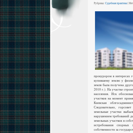
Рубрика:
Судебная практика
| Ме
прокурором в интересах г
купившему землю у физли
земля была получена друг
2010 г.). На участке стро
населения. Иск обоснов
участков на момент приня
Киевская облгосадмини
Следовательно, горсове
земельные участки выбыл
нарушением требований де
земельных участков в собс
истребования спорных 
собственности за государс