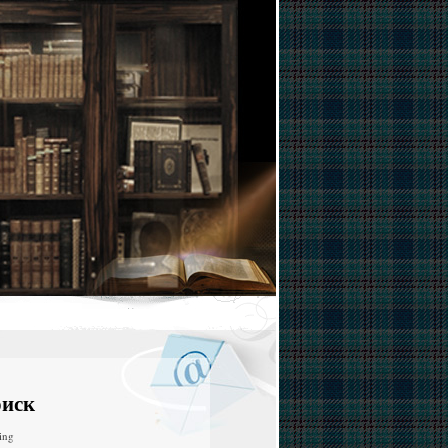
иск
ing