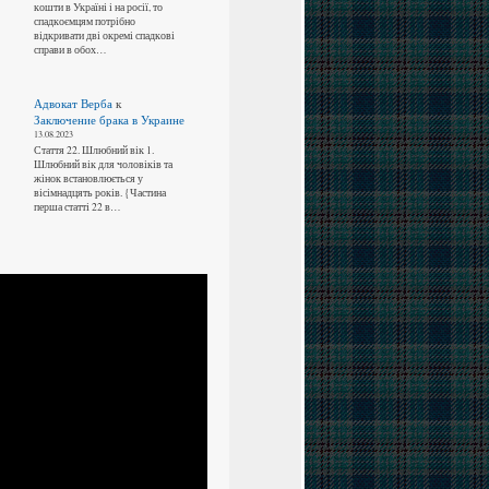
кошти в Україні і на росії, то
спадкоємцям потрібно
відкривати дві окремі спадкові
справи в обох…
Адвокат Верба
к
Заключение брака в Украине
13.08.2023
Стаття 22. Шлюбний вік 1.
Шлюбний вік для чоловіків та
жінок встановлюється у
вісімнадцять років. {Частина
перша статті 22 в…