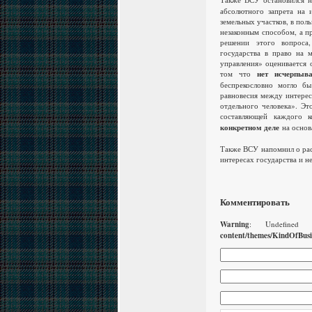
абсолютного запрета на 
земельных участков, в пол
незаконным способом, а п
решении этого вопроса,
государства в право на 
управления» оценивается
том что
нет исчерпыв
беспрекословно могло бы
равновесия между интере
отдельного человека». Эт
составляющей каждого 
конкретном деле
на основ
Также ВСУ напомнил о рас
интересах государства и н
Комментировать
Warning
: Undefined
content/themes/KindOfBus