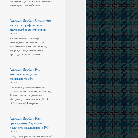
по заміні труб, то ви як споживач
маєте право зобов'язати…
Адвокат Верба
к
С сентября
начнут штрафовать за
скутеры без документов
13.08.2023
К сожалению, для лиц с
инвалидностью нет льгот и
исключений в законе по этому
вопросу. Получать права и
проходить регистрацию…
Адвокат Верба
к
Кто
виноват, если у вас
прорвало трубу
13.08.2023
Хто винен у в описаній вами
ситуації остаточно вирішить суд.
За стан стояків відповідає
обслуговуюча компанія (ЖЕК,
ОСББ тощо). Потрібно…
Адвокат Верба
к
Как
гражданину Украины
получить наследство в РФ
13.08.2023
Якщо померла особа мала майно/