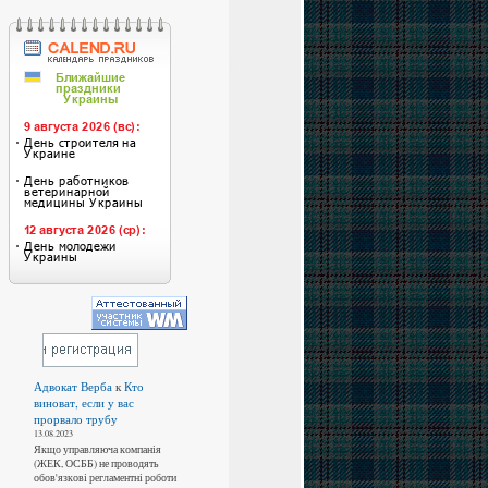
Адвокат Верба
к
Кто
виноват, если у вас
прорвало трубу
13.08.2023
Якщо управляюча компанія
(ЖЕК, ОСББ) не проводять
обов'язкові регламентні роботи