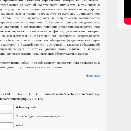
принципе «надлежащего управления»
истребование из частной собственности имущества, в том числе и
ьзу государства, если имущество выбыло из собственности государства
редусматривает критерии, которые следует выяснять и учитывать при
 чтобы оценить правомерность и допустимость вмешательства
мирное владение имуществом. Соблюдение принципа «надлежащего
 одновременно с соблюдением принципа «пропорциональности», при
ающего перечня
обстоятельств и фактов, установление которых
 свидетельствовать о соблюдении или нарушении «справедливого
сами общества и необходимостью соблюдения фундаментальных прав
от критерий в большей степени оценочный и касается субъективной
конкретного дела, а потому
должен быть выяснен в каждом
ании непосредственно установленных обстоятельств и фактов.
пространении общей исковой давности на подачу иска прокурором в
еобходимости установить начало ее течения.
Источник
 variable $user_ID in
/home/averba/averba.com.ua/www/wp-
iness/comments.php
on line
155
��мя (required)
Почта (не будет опубликована) (required)
Website