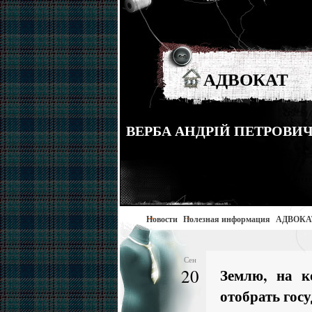
АДВОКАТ
ВЕРБА АНДРІЙ ПЕТРОВИЧ тел
Новости
Полезная информация
АДВОКА
Сен
20
Землю, на к
отобрать гос