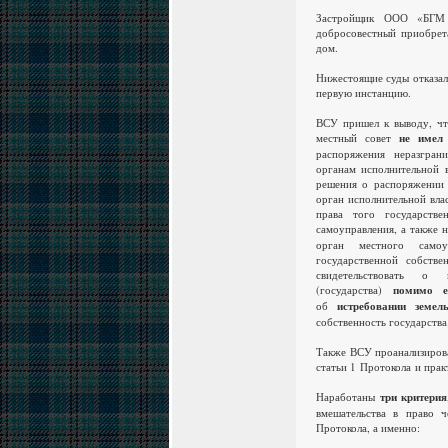
Застройщик ООО «БГМ 
добросовестный приобрета
дом.
Нижестоящие суды отказал
первую инстанцию.
ВСУ пришел к выводу, чт
местный совет
не имел
распоряжения неразгран
органам исполнительной в
решения о распоряжении 
орган исполнительной вла
права того государстве
самоуправления, а также
орган местного самоу
государственной собстве
свидетельствовать о
(государства)
помимо 
об
истребовании земел
собственность государства
Также ВСУ проанализиров
статьи 1 Протокола и пра
Наработаны
три критерия
вмешательства в право 
Протокола, а именно: