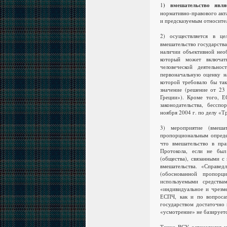
1
) вмешательство явля
нормативно-правового акт
и предсказуемым относите
2) осуществляется в ц
вмешательство государств
наличии объективной нео
который может включат
человеческой деятельно
первоначальную оценку н
которой требовало бы та
значение (решение от 23
Греции»). Кроме того, Е
законодательства, бессп
ноября 2004 г. по делу «Т
3) мероприятие (вмеша
пропорциональным опред
что вмешательство в пра
Протокола, если не был
(общества), связанными с
вмешательства. «Справед
(обоснованной пропорц
используемыми средства
«индивидуальное и чрезм
ЕСПЧ, как и по вопросам
государством достаточно 
«усмотрение» не базирует
Также ВСУ остановился 