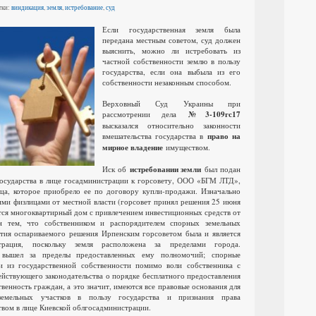
тки:
виндикация
,
земля
,
истребование
,
суд
Если государственная земля была
передана местным советом, суд должен
выяснить, можно ли истребовать из
частной собственности землю в пользу
государства, если она выбыла из его
собственности незаконным способом.
Верховный Суд Украины при
рассмотрении дела
№3-109гс17
высказался относительно законности
вмешательства государства в
право на
мирное владение
имуществом.
Иск об
истребовании земли
был подан
осударства в лице госадминистрации к горсовету, ООО «БГМ ЛТД»,
ца, которое приобрело ее по договору купли-продажи. Изначально
ими физлицами от местной власти (горсовет принял решения 25 июня
ится многоквартирный дом с привлечением инвестиционных средств от
ан тем, что собственником и распорядителем спорных земельных
тия оспариваемого решения Ирпенским горсоветом была и является
страция, поскольку земля расположена за пределами города.
т вышел за пределы предоставленных ему полномочий; спорные
и из государственной собственности помимо воли собственника с
йствующего законодательства о порядке бесплатного предоставления
твенность граждан, а это значит, имеются все правовые основания для
земельных участков в пользу государства и признания права
твом в лице Киевской облгосадминистрации.