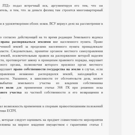
ЛТД» подал встречный иск, аргументируя его тем, что он
тель, и тем, что за деньги физлиц там строится многоквартирный
и в удовлетворении обоих исков. ВСУ вернул дело на рассмотрение в
о согласно действующей на то время редакции Земельного кодекса
 права распоряжаться землями
вне населенного пункта. Право
иченной землей за пределами населенного пункта принадлежало
ласти. Следовательно, принятие органом местного самоуправления
землей, исключительным правом на распоряжение которой наделен
сти, противоречит закону и принципам правового порядка, нарушает
нного органа, полномочия которого присвоил орган местного
 нарушает
право собственности государства на землю
в случае, если
правления незаконно распорядился землей, находящейся в
нности. Указанное, в зависимости от обстоятельств дела, может
 выбытии земельного участка из владения собственника
его воли
для применения статьи 388 ГК при решении иска
ьного участка
из частной собственности и его возвращении в
.
ал возможность применения к спорным правоотношениям положений
ктики ЕСПЧ.
, которые следует оценивать на предмет совместимости мероприятия
человека на мирное владение имуществом с гарантиями статьи 1