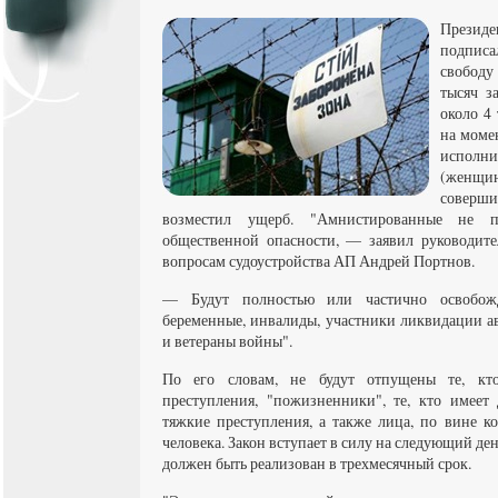
Прези
подпис
свободу
тысяч з
около 4 
на моме
исполн
(женщи
соверши
возместил ущерб. "Амнистированные не пр
общественной опасности, — заявил руководите
вопросам судоустройства АП Андрей Портнов.
— Будут полностью или частично освобожд
беременные, инвалиды, участники ликвидации 
и ветераны войны".
По его словам, не будут отпущены те, кт
преступления, "пожизненники", те, кто имеет
тяжкие преступления, а также лица, по вине к
человека. Закон вступает в силу на следующий де
должен быть реализован в трехмесячный срок.