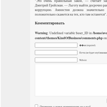
"Это очень правильный закон, — считает з
Дмитрий Гройсман. — Льготу выйти досрочно ран
коррупцию. Амнистия должна значительно
положительно скажется на тех, кто там останется".
Комментировать
Warning
/home/av
: Undefined variable $user_ID in
content/themes/KindOfBusiness/comments.php
on
��мя (required)
Почта (не будет опубликована
Website
Оповещать о новых комментариях на e-mail