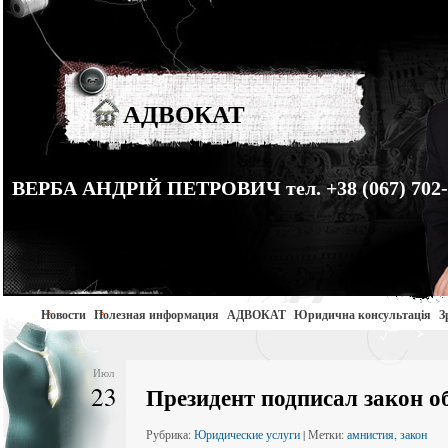
АДВОКАТ
ВЕРБА АНДРІЙ ПЕТРОВИЧ тел. +38 (067) 702-
Новости
Полезная информация
АДВОКАТ
Юридична консультація
З
Июл
23
Президент подписал закон о
Рубрика:
Юридические услуги
| Метки:
амнистия
,
закон