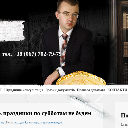
. +38 (067) 702-79-79
Т
Юридична консультація
Зразки документів
Правова допомога
КОНТАКТИ
 праздники по субботам не будем
По
раву
| Метки:
выходной
,
оплата труда
,
праздничные дни
Load