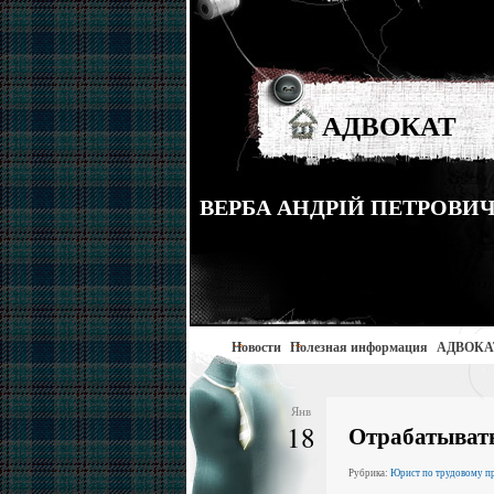
АДВОКАТ
ВЕРБА АНДРІЙ ПЕТРОВИЧ тел
Новости
Полезная информация
АДВОКА
Янв
18
Отрабатывать
Рубрика:
Юрист по трудовому п