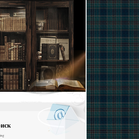
иск
ing