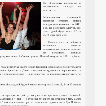
Но объединить пасхальные и
первомайские каникулы не
получится.
Министерство социальной
политики огласило список
праздничных выходных на 2011
год. Из документа следует, что
таких дней будет всего 12 (в
2010-м их было 20).
— Народу следует работать
интенсивно, поэтому
правительство приняло решение
не устраивать длинных
трогую позицию Кабмина премьер Николай Азаров. — 2011 год будет
 годы нерабочая неделя между Пасхой и Первомаем отменяется, хотя
сения Христова и Днем солидарности трудящихся перерыв всего в
ом и хороший момент — дни «простоя» не придется отрабатывать по
ичный выходной будет 8 марта, во вторник. Затем 23, 24 и 25 апреля
 четыре дня на работу, но уже в воскресенье гуляем Первомай.
ы длиной в 4 дня — с субботы 30 апреля по вторник 3 мая. Затем
, 5 и 6 мая, после которых столько же выходных в честь Дня Победы,
 отмечать в понедельник.