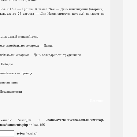
2-е и 13-е — Троица. А также 28-е — День конституции (вторник).
тать аж до 24 августа — Дня Независимости, который попадает на
ународный женский день
сенье, понедельник, вторник —
Пасха
понедельник, вторник —
День солидарности трудящихся
 Победы
 понедельник —
Троица
конституции
Независимости
Источник
 variable $user_ID in
/home/averba/averba.com.ua/www/wp-
iness/comments.php
on line
155
��мя (required)