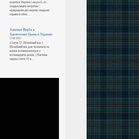
кошти в Україні і на росії, то
спадкоємцям потрібно
відкривати дві окремі спадкові
справи в обох…
Адвокат Верба
к
Заключение брака в Украине
13.08.2023
Стаття 22. Шлюбний вік 1.
Шлюбний вік для чоловіків та
жінок встановлюється у
вісімнадцять років. {Частина
перша статті 22 в…