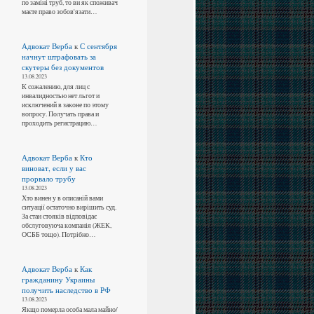
по заміні труб, то ви як споживач
маєте право зобов'язати…
Адвокат Верба
к
С сентября
начнут штрафовать за
скутеры без документов
13.08.2023
К сожалению, для лиц с
инвалидностью нет льгот и
исключений в законе по этому
вопросу. Получать права и
проходить регистрацию…
Адвокат Верба
к
Кто
виноват, если у вас
прорвало трубу
13.08.2023
Хто винен у в описаній вами
ситуації остаточно вирішить суд.
За стан стояків відповідає
обслуговуюча компанія (ЖЕК,
ОСББ тощо). Потрібно…
Адвокат Верба
к
Как
гражданину Украины
получить наследство в РФ
13.08.2023
Якщо померла особа мала майно/