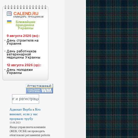
Адвокат Верба
к
Кто
виноват, если у вас
прорвало трубу
13.08.2023
Якщо управляюча компанія
(ЖЕК, ОСББ) не проводять
обов'язкові регламентні роботи