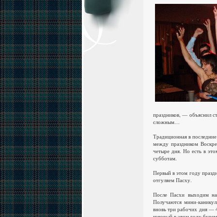
праздников, — объяснил с
сложным…
Традиционная в последние
между праздником Воскре
четыре дня. Но есть в эт
субботам.
Первый в этом году праздн
отгуляем Пасху.
После Пасхи выходим на
Получаются мини-каникул
вновь три рабочих дня — 4
который в этом году будем