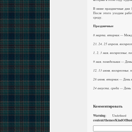
В июне праздничные дни 1
После этого уходим рабо
среду.
Праздничные
8 марта, вторник —
Межд
23, 24, 25 апреля, воскре
1, 2, 3 мая, воскресенье, 
9 мая, понедельник —
День
12, 13 июня, воскресенье,
28 июня, вторник —
День 
24 августа, среда —
День 
Комментировать
Warning
: Undefined
content/themes/KindOfBus