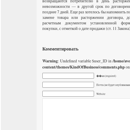
возвращаются потребителю в день расторже
невозможности — в другой срок по договоренн
позднее 7 дней. Еще раз хотелось бы напомнить п
замене товара или расторжении договора, 
расчетным документом установленной фор
покупки, с отметкой о дате продажи (ст. 11 Закона)
Комментировать
Warning
/home/av
: Undefined variable $user_ID in
content/themes/KindOfBusiness/comments.php
on
��мя (required)
Почта (не будет опубликована
Website