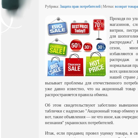
Рубрика:
Защита прав потребителей
| Метки:
возврат товара
Проходя по ул
магазинов, с
витрин, пест
для шопоголик
распродажа". 
сезон, мно
избавляются 
распродаж 
нормальная пра
всех цивилизов
нашей стране 
вызывает проблемы для отечественного потреб
уже давно известно, что на акционный товар 
распространяется правила обмена.
Об этом свидетельствуют заботливо вывешенн
таблички с надписью "Акционный товар обмену и
вот, такие объявления — не что иное, как очеред
незнания" украинских потребителей.
Итак, если продавец провел уценку товара, в с