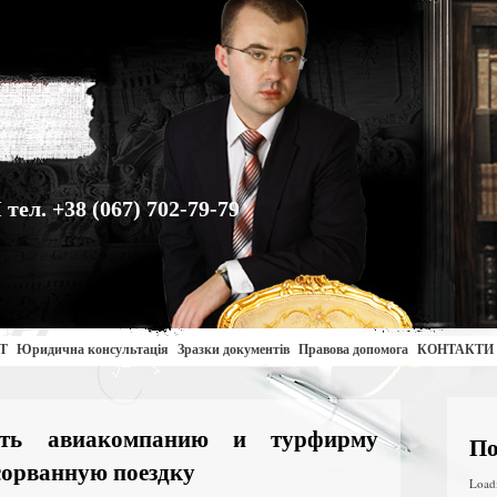
. +38 (067) 702-79-79
Т
Юридична консультація
Зразки документів
Правова допомога
КОНТАКТИ
ить авиакомпанию и турфирму
По
 сорванную поездку
Load