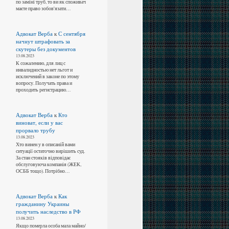
по заміні труб, то ви як споживач
маєте право зобов'язати…
Адвокат Верба
к
С сентября
начнут штрафовать за
скутеры без документов
13.08.2023
К сожалению, для лиц с
инвалидностью нет льгот и
исключений в законе по этому
вопросу. Получать права и
проходить регистрацию…
Адвокат Верба
к
Кто
виноват, если у вас
прорвало трубу
13.08.2023
Хто винен у в описаній вами
ситуації остаточно вирішить суд.
За стан стояків відповідає
обслуговуюча компанія (ЖЕК,
ОСББ тощо). Потрібно…
Адвокат Верба
к
Как
гражданину Украины
получить наследство в РФ
13.08.2023
Якщо померла особа мала майно/