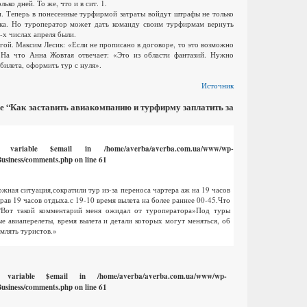
ько дней. То же, что и в сит. 1.
ки. Теперь в понесенные турфирмой затраты войдут штрафы не только
ика. Но туроператор может дать команду своим турфирмам вернуть
0-х числах апреля были.
гой. Максим Лесик: «Если не прописано в договоре, то это возможно
На что Анна Жовтая отвечает: «Это из области фантазий. Нужно
билета, оформить тур с нуля».
Источник
ье “Как заставить авиакомпанию и турфирму заплатить за
ed variable $email in
/home/averba/averba.com.ua/www/wp-
usiness/comments.php
on line
61
ная ситуация,сократили тур из-за переноса чартера аж на 19 часов
рав 19 часов отдыха.с 19-10 время вылета на более раннее 00-45.Что
ь?Вот такой комментарий меня ожидал от туроператора»Под туры
е авиаперелеты, время вылета и детали которых могут меняться, об
млять туристов.»
d variable $email in
/home/averba/averba.com.ua/www/wp-
usiness/comments.php
on line
61