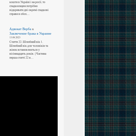
кошти в Україні і на росії, то
спадкоємцям потрібно
відкривати дві окремі спадкові
справи в обох…
Адвокат Верба
к
Заключение брака в Украине
13.08.2023
Стаття 22. Шлюбний вік 1.
Шлюбний вік для чоловіків та
жінок встановлюється у
вісімнадцять років. {Частина
перша статті 22 в…