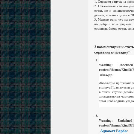
1. Смещаем отпуск на нескол
2. Отказываемся от поезд
отеля, но и авиаперевозч
деньги, и такие случаи в 2
3. Меняем один тур на дру
по доброй воле фирмы». 
отменить бронь отеля, авиа
3 комментария к стат
сорванную поездку”
Warning
: Undefin
content/themes/KindOfB
nina-pp
:
Абсолютно противополож
в минус.Практически ук
в таком случае делат
закладываются чартерны
этом необходимо уведо
Warning
: Undefine
content/themes/KindOfB
Адвокат Верба
: