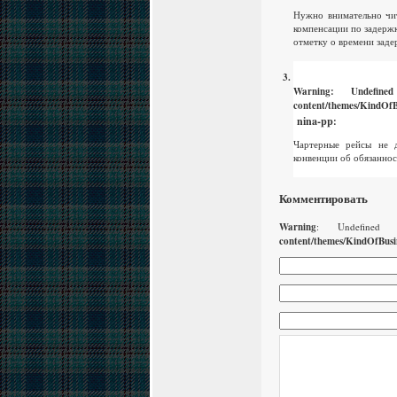
Нужно внимательно чит
компенсации по задержк
отметку о времени заде
Warning
: Undefin
content/themes/KindOfB
nina-pp
:
Чартерные рейсы не 
конвенции об обязаннос
Комментировать
Warning
: Undefined
content/themes/KindOfBusi