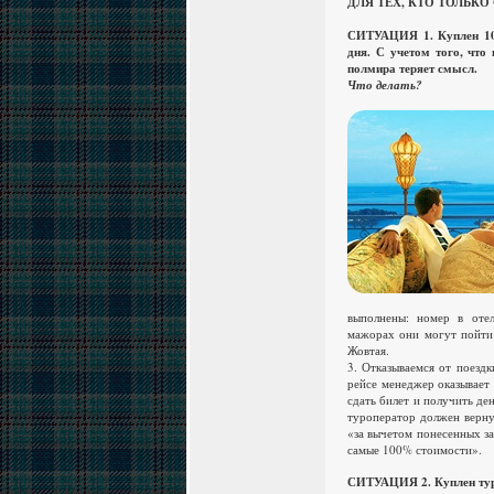
ДЛЯ ТЕХ, КТО ТОЛЬКО
СИТУАЦИЯ 1. Куплен 10-
дня. С учетом того, что 
полмира теряет смысл.
Что делать?
выполнены: номер в отел
мажорах они могут пойти
Жовтая.
3. Отказываемся от поезд
рейсе менеджер оказывает
сдать билет и получить де
туроператор должен верну
«за вычетом понесенных за
самые 100% стоимости».
СИТУАЦИЯ 2. Куплен турп