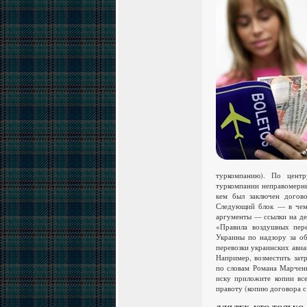
туркомпанию). По центр
туркомпании неправомерным
кем был заключен догово
Следующий блок — в чем 
аргументы — ссылки на де
«Правила воздушных пере
Украины по надзору за об
перевозки украинских авиа
Например, возместить зат
по словам Романа Марченк
иску приложите копии вс
правоту (копию договора с 