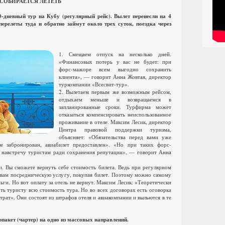
 СОБИРАЕТСЯ ЛЕТЕТЬ
дневный тур на Кубу (регулярный рейс). Вылет перенесли на 4
перелеты туда и обратно займут около трех суток, поездка через
1. Смещаем отпуск на несколько дней.
«Финансовых потерь у вас не будет: при
форс-мажоре всем выгодно сохранить
клиента», — говорит Анна Жовтая, директор
туркомпании «Всесвит-тур».
2. Вылетаем первым же возможным рейсом,
отдыхаем меньше и возвращаемся в
запланированные сроки. Турфирма может
отказаться компенсировать неиспользованное
проживание в отеле. Максим Лесик, директор
Центра правовой поддержки туризма,
объясняет: «Обязательства перед вами уже
е забронирован, авиабилет предоставлен». «Но при таких форс-
 навстречу туристам ради сохранения репутации», — говорит Анна
ки. Вы сможете вернуть себе стоимость билета. Ведь при регулярном
 вам посредническую услугу, покупая билет. Поэтому можно самому
ньги. Но вот оплату за отель не вернут. Максим Лесик: «Теоретически
ть туристу всю стоимость тура. Но во всех договорах есть оговорка
трат». Они состоят из штрафов отеля и авиакомпании и выльются в те
акет (чартер) на одно из массовых направлений.