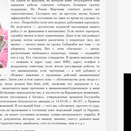
На одном из форумов, на котором живо обсуждается тема
задержки рейсов, советуют собирать большую группу
поддержки. Но Роман Марченко советует делать все
самостоятельно. Составьте акт: на простом листке бумаги
зафиксируйте «по состоянию на такое-то время не сделано то
и это». Попробуйте получить подпись работников аэропорта.
Не получится — достаточно подписей пассажиров вашего
рейса (с их фамилиями и контактами). Если летите чартером,
сделайте звонок в свою туркомпанию. Даже если там разведут
руками, потом возьмете распечатку у оператора: мол, вот
звонил — ничего никто не сделал. Собирайте все чеки — из
общепита, гостиниц. Вот с этим «багажом» — актом,
распечатками мобильного оператора, чеками — подавайте
иск в суд. Его структура стандартна. В правом верхнем углу
— название и адрес суда, свои ФИО, адрес, телефон и
координаты ответчика (если летели регулярным рейсом, то
это авиакомпания, если чартерным — к ней добавьте и
у — «Исковое заявление о признании действий авиакомпании/
и». Затем уже в теле самого иска — обстоятельства дела: когда и с
р, когда должен был быть рейс, насколько его задержали и т.д.
заключаются ваши претензии к авиакомпании/туркомпании и ваши
йствующее законодательство, в частности на Варшавскую конвенцию,
возок пассажиров и багажа», утвержденные приказом Госслужбы
еспечением безопасности авиации от 14.03.06 г. №187, и Правила
компаний. И последний блок — чего вы, собственно, просите от суда.
раты на проживание в гостинице плюс моральный ущерб (в Украине,
о, он может составлять половину суммы материального ущерба). К
ех документов, которые, по вашему мнению, смогут доказать вашу
турагентством, авиабилета, счет из гостиницы, чеки и т.д.).