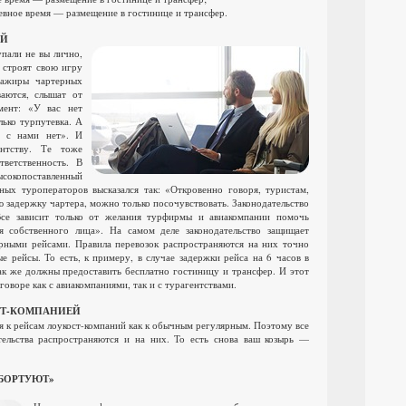
евное время — размещение в гостинице и трансфер.
ЫЙ
упали не вы лично,
и строят свою игру
сажиры чартерных
ваются, слышат от
мент: «У вас нет
лько турпутевка. А
й с нами нет». И
ентству. Те тоже
ветственность. В
копоставленный
ых туроператоров высказался так: «Откровенно говоря, туристам,
 задержку чартера, можно только посочувствовать. Законодательство
се зависит только от желания турфирмы и авиакомпании помочь
я собственного лица». На самом деле законодательство защищает
рными рейсами. Правила перевозок распространяются на них точно
ые рейсы. То есть, к примеру, в случае задержки рейса на 6 часов в
ак же должны предоставить бесплатно гостиницу и трансфер. И этот
говоре как с авиакомпаниями, так и с турагентствами.
СТ-КОМПАНИЕЙ
я к рейсам лоукост-компаний как к обычным регулярным. Поэтому все
тельства распространяются и на них. То есть снова ваш козырь —
«БОРТУЮТ»