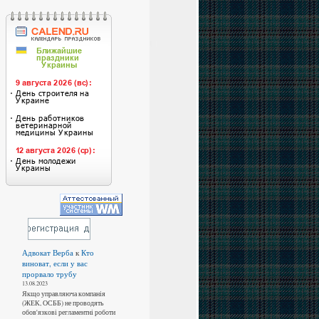
Адвокат Верба
к
Кто
виноват, если у вас
прорвало трубу
13.08.2023
Якщо управляюча компанія
(ЖЕК, ОСББ) не проводять
обов'язкові регламентні роботи