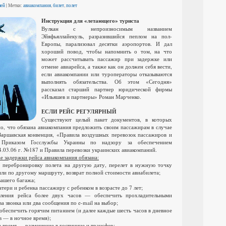
лей
| Метки:
авиакомпания
,
билет
,
полет
Инструкция для «летающего» туриста
Вулкан с непроизносимым названием
Эйяфьяллайекуль, разразившийся пеплом на пол-
Европы, парализовал десятки аэропортов. И дал
хороший повод, чтобы напомнить о том, на что
может рассчитывать пассажир при задержке или
отмене авиарейса, а также как он должен себя вести,
если авиакомпании или туроператоры отказываются
выполнять обязательства. Об этом «Сегодня»
рассказал старший партнер юридической фирмы
«Ильяшев и партнеры» Роман Марченко.
ЕСЛИ РЕЙС РЕГУЛЯРНЫЙ
Существуют целый пакет документов, в которых
о, что обязана авиакомпания предложить своим пассажирам в случае
Варшавская конвенция, «Правила воздушных перевозок пассажиров и
 Приказом Госслужбы Украины по надзору за обеспечением
4.03.06 г. №187 и Правила перевозки украинских авиакомпаний.
ае задержки рейса авиакомпания обязана:
 перебронировку полета на другую дату, перелет в нужную точку
ли по другому маршруту, возврат полной стоимости авиабилета;
вашего багажа;
тери и ребенка пассажиру с ребенком в возрасте до 7 лет;
ения рейса более двух часов — обеспечить прохладительными
а звонка или два сообщения по e-mail на выбор;
обеспечить горячим питанием (и далее каждые шесть часов в дневное
в — в ночное время);
е время — размещение в гостинице и трансфер;