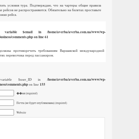
ать условия тура. Подтверждаю, что на чартеры общие правила
е рейсов не распространяются. Обязательно на билетах проставьте
ржки рейса.
ed variable $email in
/home/averba/averba.com.ua/www/wp-
usiness/comments.php
on line
61
должны противоречить требованиям Варшавской международной
тях перевозчика перед пассажиром.
 variable $user_ID in
/home/averba/averba.com.ua/www/wp-
ness/comments.php
on line
155
��мя (required)
Почта (не будет опубликована) (required)
Website