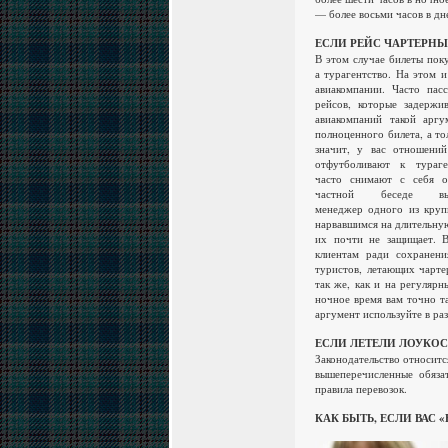
— более восьми часов в дн
ЕСЛИ РЕЙС ЧАРТЕРН
В этом случае билеты пок
а турагентство. На этом 
авиакомпании. Часто пас
рейсов, которые задержи
авиакомпаний такой аргу
полноценного билета, а то
значит, у вас отношени
отфутболивают к тураг
часто снимают с себя от
частной беседе высо
менеджер одного из крупн
нарвавшимся на длительную
их почти не защищает. В
клиентам ради сохранени
туристов, летающих чарте
так же, как и на регулярн
ночное время вам точно т
аргумент используйте в раз
ЕСЛИ ЛЕТЕЛИ ЛОУКО
Законодательство относитс
вышеперечисленные обяза
правила перевозок.
КАК БЫТЬ, ЕСЛИ ВАС 