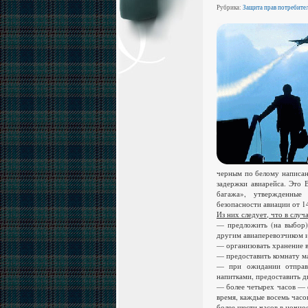
Рубрика:
Защита прав потребите
черным по белому написан
задержки авиарейса. Это 
багажа», утвержденные
безопасности авиации от 1
Из них следует, что в случ
— предложить (на выбор)
другим авиаперевозчиком и
— организовать хранение 
— предоставить комнату ма
— при ожидании отправл
напитками, предоставить дв
— более четырех часов — 
время, каждые восемь часо
более шести часов в ночно