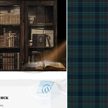
иск
ing