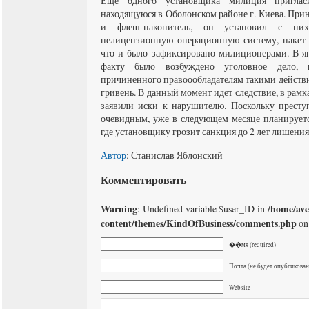
Еще одного установщика милиция приглас
находящуюся в Оболонском районе г. Киева. Прин
и флеш-накопитель, он установил с ни
нелицензионную операционную систему, пакет 
что и было зафиксировано милиционерами. В я
факту было возбуждено уголовное дело, 
причиненного правоообладателям такими действи
гривень. В данный момент идет следствие, в рамк
заявили иски к нарушителю. Поскольку престу
очевидным, уже в следующем месяце планируется
где установщику грозит санкция до 2 лет лишения
Автор
: Станислав Яблонский
Комментировать
Warning
/home/av
: Undefined variable $user_ID in
content/themes/KindOfBusiness/comments.php
on
��мя (required)
Почта (не будет опубликована
Website