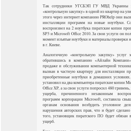
Так сотрудники УГСБЭП ГУ МВД Украины в
«контрольную закупку» в одной из квартир на ули
этого через интернет компанию PROhelp они выз
инсталляции программ на новые ноутбуки. С
воспроизвел на 2 ноутбука пиратские копии про
SP3 и Microsoft Office 2010. За свои услуги он п
момент изъятые ноутбуки и материалы проверки 
в г. Киеве.
Аналогичную «контрольную закупку» услуг 
обратившись в компанию «Айлайн Компани»
продаже и обслуживании компьютерной техник
вызван в частную квартиру для инсталляции п
приобретенные ноутбуки в домашних условиях.
установил на два компьютера пиратские копии Mic
Office XP, а за свои услуги попросил 480 гривень
ущерба, причиненного незаконным воспро
программ корпорации Microsoft, составила свыш
органам основания возбудить уголовное де
нарушения авторских прав, что и будет сделан
того, установщик пиратского ПО будет обязан 
ущерб.