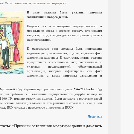
лей
| Метки:
доказательства
,
затопление
,
иск
,
квартира
,
суд
В акте должны быть указаны причины
затопления и повреждения.
Подавая иск о возмещении имущественного и
морального вреда к соседям сверху, затопившим
вашу квартиру, следует должным образом доказать
факт затопления.
К материалам дела должны быть приложены
надлежащие доказательства, подтверждающие факт
затопления квартиры. В частности, истцы должны
предоставить комиссионный акт, составленный с
участием представителей обслуживающей
организации, которым зафиксирован сам факт
затопления, а также
причины затопления и
Верховный Суд Украины при рассмотрении дела
№6-2125цс16
. Суд
творил требования о взыскании имущественного ущерба исходя из
е 1166 ГК именно ответчики должны были доказать отсутствие своей
ы истцов. Апелляция отменила это решение и отказала в иске, с чем
 суд. ВСУ отказал в пересмотре определения ВССУ.
Источник
статье “Причины затопления квартиры должен доказать