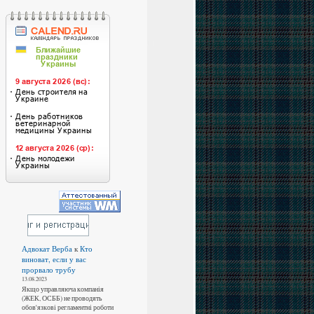
Адвокат Верба
к
Кто
виноват, если у вас
прорвало трубу
13.08.2023
Якщо управляюча компанія
(ЖЕК, ОСББ) не проводять
обов'язкові регламентні роботи