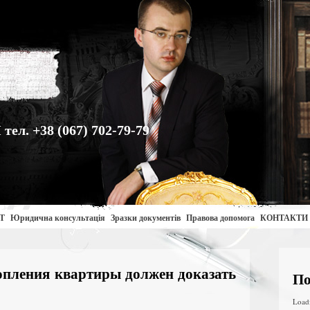
. +38 (067) 702-79-79
Т
Юридична консультація
Зразки документів
Правова допомога
КОНТАКТИ
пления квартиры должен доказать
По
Load