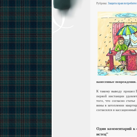
Рубрика:
Защита прав потребите
нанесенные повреждения.
К такому выводу пришел 
первой инстанции удовле
того, что согласно стать
вины в затоплении квартир
согласился и кассационный
Один комментарий к 
истец”