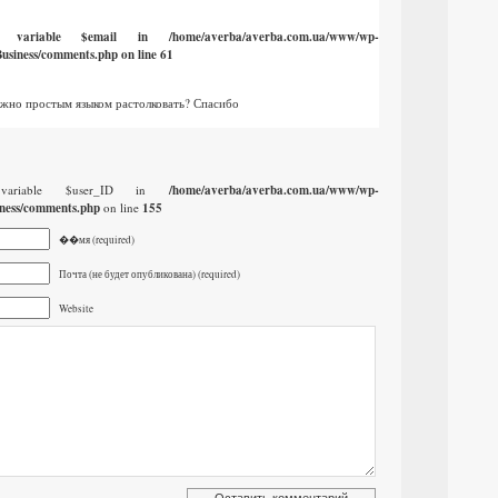
ed variable $email in
/home/averba/averba.com.ua/www/wp-
usiness/comments.php
on line
61
ожно простым языком растолковать? Спасибо
 variable $user_ID in
/home/averba/averba.com.ua/www/wp-
ness/comments.php
on line
155
��мя (required)
Почта (не будет опубликована) (required)
Website