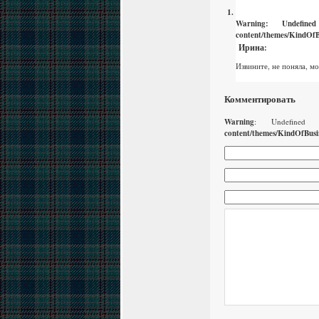
Warning
: Undefin
content/themes/KindOfB
Ирина
:
Извините, не поняла, м
Комментировать
Warning
: Undefined
content/themes/KindOfBusi