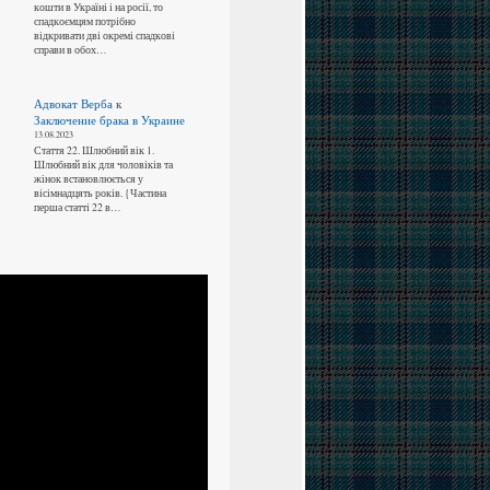
кошти в Україні і на росії, то
спадкоємцям потрібно
відкривати дві окремі спадкові
справи в обох…
Адвокат Верба
к
Заключение брака в Украине
13.08.2023
Стаття 22. Шлюбний вік 1.
Шлюбний вік для чоловіків та
жінок встановлюється у
вісімнадцять років. {Частина
перша статті 22 в…