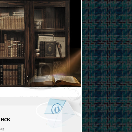
иск
ing