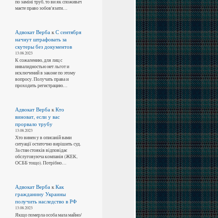
по заміні труб, то ви як споживач
маєте право зобов'язати…
Адвокат Верба
к
С сентября
начнут штрафовать за
скутеры без документов
13.08.2023
К сожалению, для лиц с
инвалидностью нет льгот и
исключений в законе по этому
вопросу. Получать права и
проходить регистрацию…
Адвокат Верба
к
Кто
виноват, если у вас
прорвало трубу
13.08.2023
Хто винен у в описаній вами
ситуації остаточно вирішить суд.
За стан стояків відповідає
обслуговуюча компанія (ЖЕК,
ОСББ тощо). Потрібно…
Адвокат Верба
к
Как
гражданину Украины
получить наследство в РФ
13.08.2023
Якщо померла особа мала майно/