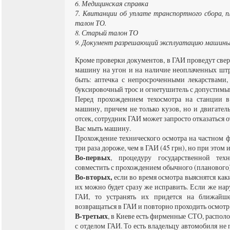
6. Медицинская справка
7. Квитанции об уплате транспортного сбора, 
талон ТО.
8. Старый талон ТО
9. Документ разрешающий эксплуатацию машины с
Кроме проверки документов, в ГАИ проведут свер
машину на угон и на наличие неоплаченных шт
быть: аптечка с непросроченными лекарствами,
буксировочный трос и огнетушитель с допустимы
Перед прохождением техосмотра на станции в
машину, причем не только кузов, но и двигател
отсек, сотрудник ГАИ может запросто отказаться 
Вас мыть машину.
Прохождение технического осмотра на частном 
три раза дороже, чем в ГАИ (45 грн), но при этом
Во-первых
, процедуру государственной тех
совместить с прохождением обычного (планового
Во-вторых,
если во время осмотра выяснятся как
их можно будет сразу же исправить. Если же на
ГАИ, то устранять их придется на ближайше
возвращаться в ГАИ и повторно проходить осмотр
В-третьих
, в Киеве есть фирменные СТО, распо
с отделом ГАИ. То есть владельцу автомобиля не 