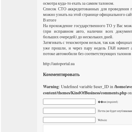
осмотра куда-то ехать за самим талоном.
Список СТО аккредитованных для проведения г
можно узнать на этой странице официального сай
В итоге
На прохождение государственного ТО у Вас може
(при исправном авто, наличии всех документ
больших очередей) до нескольких дней.
Затягивать с техосмотром нельзя, так как официа
уже прошли, и через пару недель ГАИ начнет 
потоке автомобили без соответствующих талонов 
http://autoportal.ua
Комментировать
Warning
/home/av
: Undefined variable $user_ID in
content/themes/KindOfBusiness/comments.php
on
��мя (required)
Почта (не будет опубликована
Website