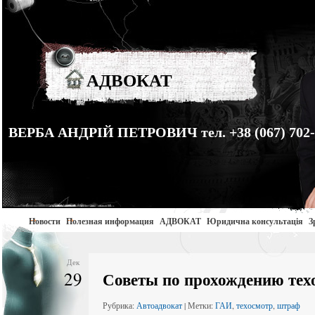
АДВОКАТ
ВЕРБА АНДРІЙ ПЕТРОВИЧ тел. +38 (067) 702-
Новости
Полезная информация
АДВОКАТ
Юридична консультація
З
Дек
29
Советы по прохождению тех
Рубрика:
Автоадвокат
| Метки:
ГАИ
,
техосмотр
,
штраф