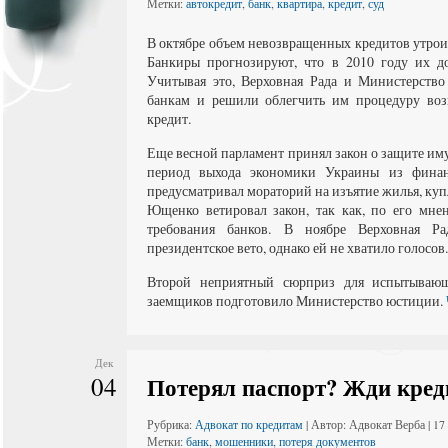
Метки:
автокредит
,
банк
,
квартира
,
кредит
,
суд
В октябре объем невозвращенных кредитов утроил
Банкиры прогнозируют, что в 2010 году их д
Учитывая это, Верховная Рада и Министерств
банкам и решили облегчить им процедуру возв
кредит.
Еще весной парламент принял закон о защите им
период выхода экономики Украины из финан
предусматривал мораторий на изъятие жилья, куп
Ющенко ветировал закон, так как, по его мне
требования банков. В ноябре Верховная Ра
президентское вето, однако ей не хватило голосов.
Второй неприятный сюрприз для испытывающ
заемщиков подготовило Министерство юстиции.
Дек
04
Потерял паспорт? Жди кред
Рубрика:
Адвокат по кредитам
| Автор: Адвокат Верба | 1
Метки:
банк
,
мошенники
,
потеря документов