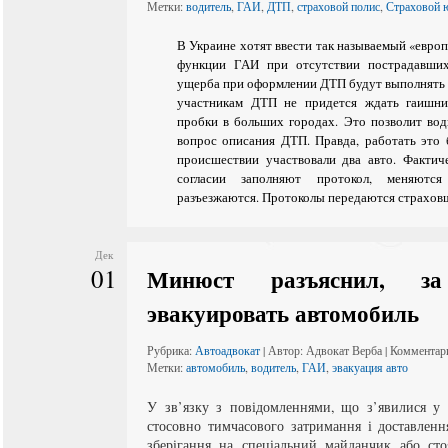
Метки:
водитель
,
ГАИ
,
ДТП
,
страховой полис
,
Страховой 
В Украине хотят ввести так называемый «европ
функции ГАИ при отсутствии пострадавших
ущерба при оформлении ДТП будут выполнять 
участникам ДТП не придется ждать гаишник
пробки в больших городах. Это позволит вод
вопрос описания ДТП. Правда, работать это б
происшествии участвовали два авто. Фактич
согласии заполняют протокол, меняютс
разъезжаются. Протоколы передаются страхов
Дек
01
Минюст разъяснил, з
эвакуировать автомобиль
Рубрика:
Автоадвокат
| Автор: Адвокат Верба | Комментар
Метки:
автомобиль
,
водитель
,
ГАИ
,
эвакуация авто
У зв’язку з повідомленнями, що з’явилися у 
стосовно тимчасового затримання і доставленн
зберігання на спеціальний майданчик або сто