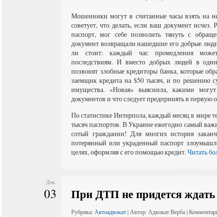
Мошенники могут в считанные часы взять на не
советует, что делать, если ваш документ исчез.
паспорт, мог себе позволить тянуть с обращ
документ возвращали нашедшие его добрые люди.
ли стоит: каждый час промедления може
последствиям. И вместо добрых людей в один
позвонят злобные кредиторы банка, которые обр
заемщик кредита на $50 тысяч, и по решению с
имущества. «Новая» выяснила, какими могут
документов и что следует предпринять в первую о
По статистике Интерпола, каждый месяц в мире т
тысяч паспортов. В Украине ежегодно самый важ
сотый гражданин! Для многих история заканчи
потерянный или украденный паспорт злоумышл
целях, оформляя с его помощью кредит.
Читать бо
Дек
03
При ДТП не придется ждат
Рубрика:
Автоадвокат
| Автор: Адвокат Верба | Комментар