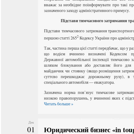
вважає за необхідне поінформувати про такі пр
зазначеного заходу адміністративного примусу.
Підстави тимчасового затримання тра
Підстави тимчасового затримання транспортного
2
першою статті 265
Кодексу України про адмініст
Так, частина перша цієї статті передбачає, що у ра
що водієм вчинено визначені Кодексом пр
Державної автомобільної інспекції тимчасово з
шляхом блокування або доставляє його для з
майданчик чи стоянку (якщо розміщення затрим
суттєво перешкоджає дорожньому руху), в 
спеціального автомобіля — евакуатора.
Зазначена норма пов’язує тимчасове затриман
низкою правопорушень, у вчиненні яких є підс
Читать больше »
Дек
01
Юридический бизнес «in toug