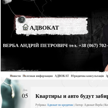
АДВОКАТ
ВЕРБА АНДРІЙ ПЕТРОВИЧ тел. +38 (067) 702-
Новости
Полезная информация
АДВОКАТ
Юридична консультація
З
Дек
05
Квартиры и авто будут забир
Рубрика:
Адвокат по кредитам
| Автор: Адвокат Верба | К