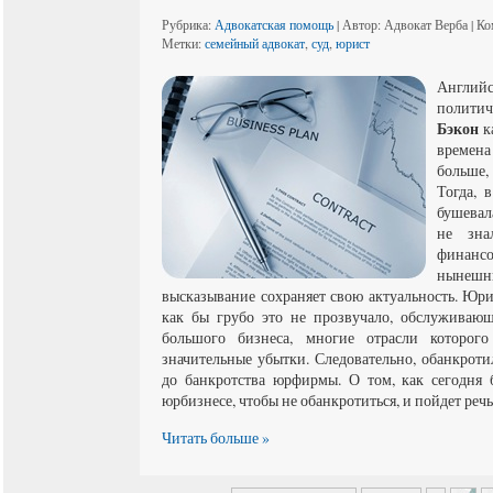
Рубрика:
Адвокатская помощь
| Автор: Адвокат Верба | К
Метки:
семейный адвокат
,
суд
,
юрист
Англ
полити
Бэкон
ка
времен
больше,
Тогда, 
бушевал
не зна
финанс
ныне
высказывание сохраняет свою актуальность. Юри
как бы грубо это не прозвучало, обслуживаю
большого бизнеса, многие отрасли которог
значительные убытки. Следовательно, обанкрот
до банкротства юрфирмы. О том, как сегодня 
юрбизнесе, чтобы не обанкротиться, и пойдет речь
Читать больше »