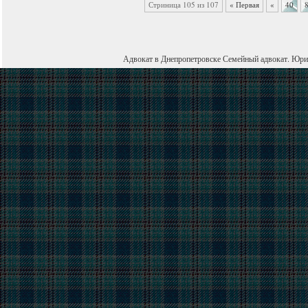
Стриница 105 из 107
« Первая
«
40
Адвокат в Днепропетровске
Семейный адвокат
.
Юри